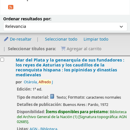
Ordenar
Ordenar por:
Ordenar resultados por:
De-resaltar
Seleccionar todo
Limpiar todo
Seleccionar títulos para:
Agregar al carrito
esultados
Mar del Plata y la genearquía de sus fundadores :
los reyes de Asturias y los caudillos de la
reconquista hispana : los pipinidas y dinastías
medievales
por
Otárola,
Alfredo
J
Edición:
1ª ed.
Tipo de material:
Texto
; Formato:
caracteres normales
Detalles de publicación:
Buenos Aires :
Pardo,
1972
Disponibilidad:
Ítems disponibles para préstamo:
Biblioteca
del Archivo General de la Nación
(1)
Signatura topográfica:
AGN
02685
.
Listas:
AGN - Biblioteca
.