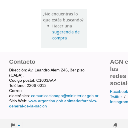
¿No encuentras lo
que estás buscando?
Hacer una
sugerencia de
compra
Contacto
AGN 
las
Dirección: Av. Leandro Alem 246, 3er piso
redes
(CABA).
Código postal: C1003AAP
socia
Teléfono: 2206-0013
Correo
Facebook
electrónico:
comunicacionagn@mininterior.gob.ar
Twitter
/
Sitio Web:
www.argentina.gob.ar/interior/archivo-
Instagra
general-de-la-nacion