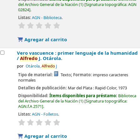
del Archivo General de la Nación
(1)
Signatura topográfica:
AGN
02824
.
Listas:
AGN - Biblioteca
.
valoración
Valoración media: 0.0 de 5 estrellas
Agregar al carrito
Vero vascuence : primer lenguaje de la humanidad
/
Alfredo
J. Otárola.
por
Otárola,
Alfredo
J
Tipo de material:
Texto
; Formato:
impreso caracteres
normales
Detalles de publicación:
Mar del Plata :
Rapid Color,
1973
Disponibilidad:
Ítems disponibles para préstamo:
Biblioteca
del Archivo General de la Nación
(1)
Signatura topográfica:
AGN.f.A 2571
.
Listas:
AGN - Folletos
.
valoración
Valoración media: 0.0 de 5 estrellas
Agregar al carrito