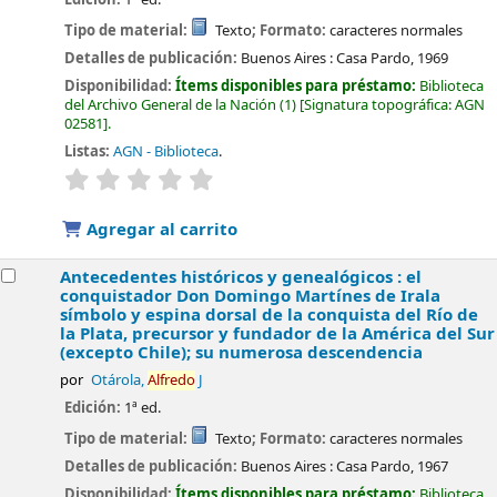
Tipo de material:
Texto
; Formato:
caracteres normales
Detalles de publicación:
Buenos Aires :
Casa Pardo,
1969
Disponibilidad:
Ítems disponibles para préstamo:
Biblioteca
del Archivo General de la Nación
(1)
Signatura topográfica:
AGN
02581
.
Listas:
AGN - Biblioteca
.
valoración
Valoración media: 0.0 de 5 estrellas
Agregar al carrito
Antecedentes históricos y genealógicos : el
conquistador Don Domingo Martínes de Irala
símbolo y espina dorsal de la conquista del Río de
la Plata, precursor y fundador de la América del Sur
(excepto Chile); su numerosa descendencia
por
Otárola,
Alfredo
J
Edición:
1ª ed.
Tipo de material:
Texto
; Formato:
caracteres normales
Detalles de publicación:
Buenos Aires :
Casa Pardo,
1967
Disponibilidad:
Ítems disponibles para préstamo:
Biblioteca