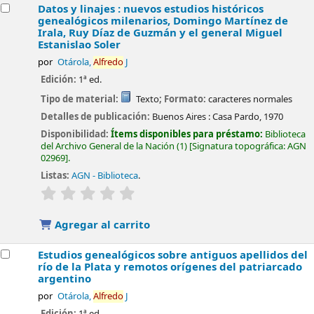
Datos y linajes : nuevos estudios históricos
genealógicos milenarios, Domingo Martínez de
Irala, Ruy Díaz de Guzmán y el general Miguel
Estanislao Soler
por
Otárola,
Alfredo
J
Edición:
1ª ed.
Tipo de material:
Texto
; Formato:
caracteres normales
Detalles de publicación:
Buenos Aires :
Casa Pardo,
1970
Disponibilidad:
Ítems disponibles para préstamo:
Biblioteca
del Archivo General de la Nación
(1)
Signatura topográfica:
AGN
02969
.
Listas:
AGN - Biblioteca
.
valoración
Valoración media: 0.0 de 5 estrellas
Agregar al carrito
Estudios genealógicos sobre antiguos apellidos del
río de la Plata y remotos orígenes del patriarcado
argentino
por
Otárola,
Alfredo
J
Edición:
1ª ed.