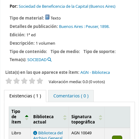
Por:
Sociedad de Beneficencia de la Capital (Buenos Aires)
Tipo de material:
Texto
Detalles de publicación:
Buenos Aires :
Peuser,
1898.
Edición:
1ª ed
Descripción:
1 volumen
Tipo de contenido:
Tipo de medio:
Tipo de soporte:
Tema(s):
SOCIEDAD
Lista(s) en las que aparece este ítem:
AGN - Biblioteca
Valoración
Valoración media: 0.0 (0 votos)
Existencias
( 1 )
Comentarios ( 0 )
Tipo
de
Biblioteca
Signatura
ítem
actual
topográfica
Existencias
Libro
Biblioteca del
AGN 10049
Archivo General