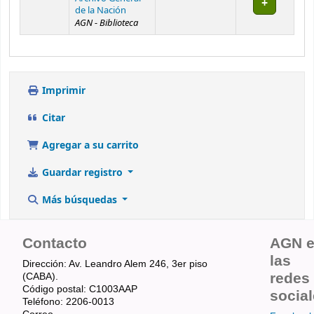
de la Nación
AGN - Biblioteca
Imprimir
Citar
Agregar a su carrito
Guardar registro
Más búsquedas
Contacto
AGN 
las
Dirección: Av. Leandro Alem 246, 3er piso
redes
(CABA).
Código postal: C1003AAP
socia
Teléfono: 2206-0013
Correo