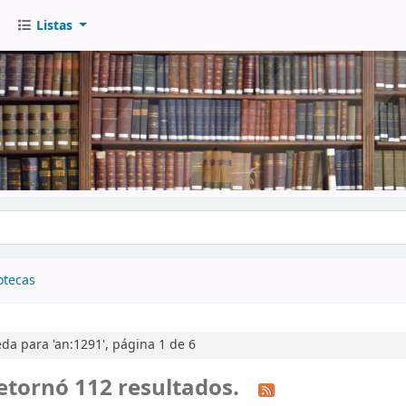
Listas
go
otecas
a para 'an:1291', página 1 de 6
etornó 112 resultados.