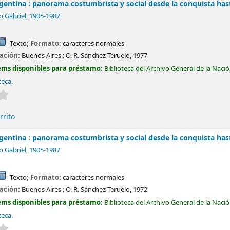
gentina : panorama costumbrista y social desde la conquista has
o Gabriel
, 1905-1987
Texto
; Formato:
caracteres normales
cación:
Buenos Aires :
O. R. Sánchez Teruelo,
1977
ems disponibles para préstamo:
Biblioteca del Archivo General de la Naci
teca
.
Valoración media: 0.0 de 5 estrellas
rrito
gentina : panorama costumbrista y social desde la conquista has
o Gabriel
, 1905-1987
Texto
; Formato:
caracteres normales
cación:
Buenos Aires :
O. R. Sánchez Teruelo,
1972
ems disponibles para préstamo:
Biblioteca del Archivo General de la Naci
teca
.
Valoración media: 0.0 de 5 estrellas