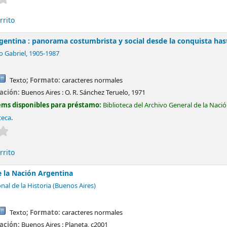
rrito
gentina : panorama costumbrista y social desde la conquista has
o Gabriel
, 1905-1987
Texto
; Formato:
caracteres normales
cación:
Buenos Aires :
O. R. Sánchez Teruelo,
1971
ems disponibles para préstamo:
Biblioteca del Archivo General de la Naci
teca
.
Valoración media: 0.0 de 5 estrellas
rrito
e la Nación Argentina
al de la Historia (Buenos Aires)
Texto
; Formato:
caracteres normales
cación:
Buenos Aires :
Planeta,
c2001