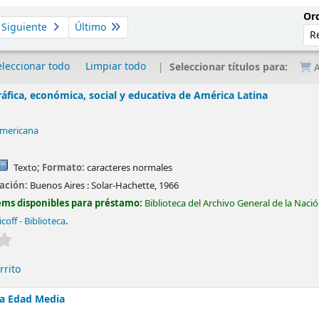
Ord
Siguiente
Último
eleccionar todo
Limpiar todo
Seleccionar títulos para:
A
áfica, económica, social y educativa de América Latina
mericana
Texto
; Formato:
caracteres normales
cación:
Buenos Aires :
Solar-Hachette,
1966
ems disponibles para préstamo:
Biblioteca del Archivo General de la Naci
coff - Biblioteca
.
Valoración media: 0.0 de 5 estrellas
rrito
la Edad Media