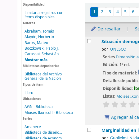
Disponibilidad
Ordenar
1
2
3
4
5
6
Limitar a registros con
ítems disponibles
Autores
De-resaltar
S
Abraham, Tomás
Alayón, Norberto
Resultados
Situación demogr
Banks, Mateo
Boczkowski, Pablo J.
por
UNESCO
Carassai, Sebastián
Series
Dimensión a
Mostrar más
Edición:
1ª ed.
Bibliotecas depositarias
Tipo de material:
Biblioteca del Archivo
General de la Nación
Detalles de publi
Tipos de ítem
Disponibilidad:
Ít
Libro
Listas:
Moisés Ikoni
Ubicaciones
valoración
AGN - Biblioteca
Moisés Ikonicoff - Biblioteca
Agregar al ca
Series
Amanece
Marginalidad en 
Biblioteca de diseño...
por
Guglielmi, Nilda
Biblioteca de econom...