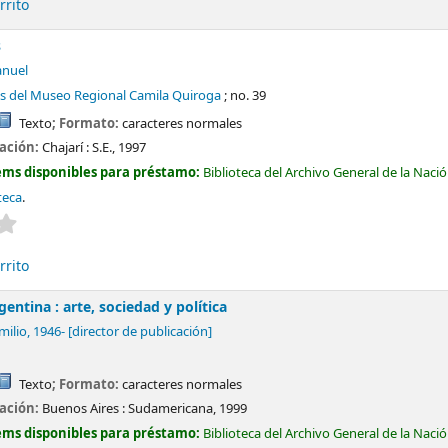
rrito
s
anuel
es del Museo Regional Camila Quiroga
; no. 39
Texto
; Formato:
caracteres normales
cación:
Chajarí :
S.E.,
1997
ems disponibles para préstamo:
Biblioteca del Archivo General de la Naci
teca
.
Valoración media: 0.0 de 5 estrellas
rrito
entina : arte, sociedad y política
milio
, 1946-
[director de publicación]
Texto
; Formato:
caracteres normales
cación:
Buenos Aires :
Sudamericana,
1999
ems disponibles para préstamo:
Biblioteca del Archivo General de la Naci