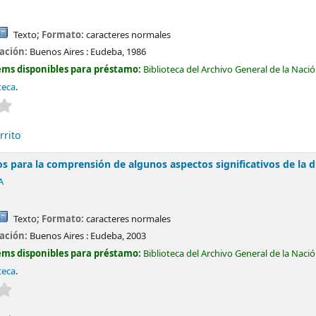
Texto
; Formato:
caracteres normales
cación:
Buenos Aires :
Eudeba,
1986
ems disponibles para préstamo:
Biblioteca del Archivo General de la Naci
teca
.
Valoración media: 0.0 de 5 estrellas
rrito
os para la comprensión de algunos aspectos significativos de la d
A
Texto
; Formato:
caracteres normales
cación:
Buenos Aires :
Eudeba,
2003
ems disponibles para préstamo:
Biblioteca del Archivo General de la Naci
teca
.
Valoración media: 0.0 de 5 estrellas