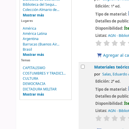
Biblioteca del Sequi...
Edición:
1ª ed.
Colección Almario de...
Tipo de material:
Mostrar más
Detalles de publi
Lugares
Disponibilidad:
Ít
América
América Latina
Listas:
AGN - Biblio
Argentina
valoración
Barracas (Buenos Air...
Brasil
Mostrar más
Agregar al ca
Temas
Materiales teóric
CAPITALISMO
COSTUMBRES Y TRADICI...
por
Salas, Eduardo 
CULTURA
Edición:
2ª ed.
DEMOCRACIA
Tipo de material:
DICTADURA MILITAR
Mostrar más
Detalles de publi
Disponibilidad:
Ít
Listas:
AGN - Biblio
valoración