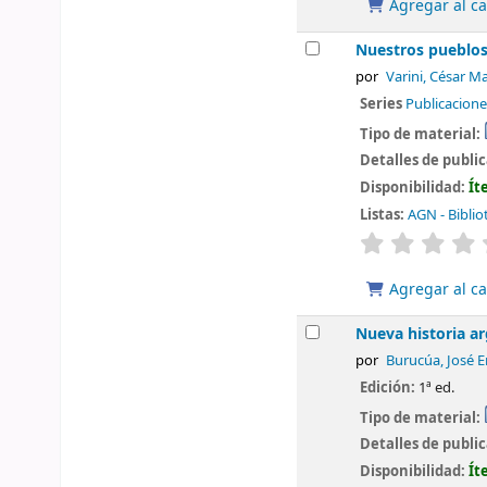
Agregar al ca
Nuestros pueblo
por
Varini, César M
Series
Publicacion
Tipo de material:
Detalles de publi
Disponibilidad:
Ít
Listas:
AGN - Biblio
valoración
Agregar al ca
Nueva historia arg
por
Burucúa, José E
Edición:
1ª ed.
Tipo de material:
Detalles de publi
Disponibilidad:
Ít