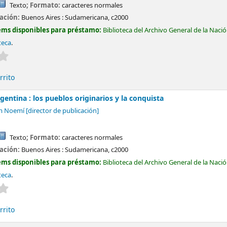
Texto
; Formato:
caracteres normales
cación:
Buenos Aires :
Sudamericana,
c2000
ems disponibles para préstamo:
Biblioteca del Archivo General de la Naci
teca
.
Valoración media: 0.0 de 5 estrellas
rrito
gentina : los pueblos originarios y la conquista
am Noemí
[director de publicación]
Texto
; Formato:
caracteres normales
cación:
Buenos Aires :
Sudamericana,
c2000
ems disponibles para préstamo:
Biblioteca del Archivo General de la Naci
teca
.
Valoración media: 0.0 de 5 estrellas
rrito