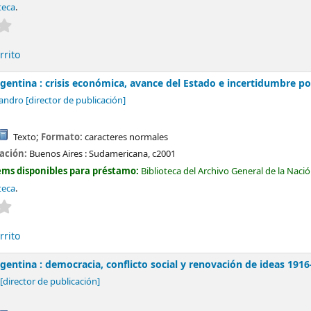
teca
.
Valoración media: 0.0 de 5 estrellas
rrito
gentina : crisis económica, avance del Estado e incertidumbre po
jandro
[director de publicación]
Texto
; Formato:
caracteres normales
cación:
Buenos Aires :
Sudamericana,
c2001
ems disponibles para préstamo:
Biblioteca del Archivo General de la Naci
teca
.
Valoración media: 0.0 de 5 estrellas
rrito
gentina : democracia, conflicto social y renovación de ideas 191
[director de publicación]