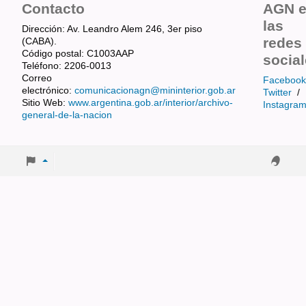
Contacto
AGN 
las
Dirección: Av. Leandro Alem 246, 3er piso
redes
(CABA).
Código postal: C1003AAP
socia
Teléfono: 2206-0013
Correo
Facebook
electrónico:
comunicacionagn@mininterior.gob.ar
Twitter
/
Sitio Web:
www.argentina.gob.ar/interior/archivo-
Instagra
general-de-la-nacion