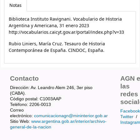
Notas
Biblioteca Instituto Ravignani. Vocabulario de Historia
Argentina y Americana, 31 enero 2023
http://vocabularios.caicyt.gov.ar/portal/index.php?v=33
Rubio Liniers, María Cruz. Tesauro de Historia
Contemporánea de España. CINDOC, España.
Contacto
AGN 
las
Dirección: Av. Leandro Alem 246, 3er piso
redes
(CABA).
Código postal: C1003AAP
socia
Teléfono: 2206-0013
Correo
Facebook
electrónico:
comunicacionagn@mininterior.gob.ar
Twitter
/
Sitio Web:
www.argentina.gob.ar/interior/archivo-
Instagra
general-de-la-nacion