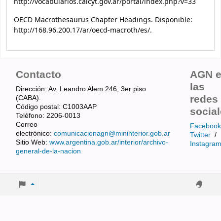
http://vocabularios.caicyt.gov.ar/portal/index.php?v=33
OECD Macrothesaurus Chapter Headings. Disponible:
http://168.96.200.17/ar/oecd-macroth/es/.
Contacto
AGN 
las
Dirección: Av. Leandro Alem 246, 3er piso
redes
(CABA).
Código postal: C1003AAP
socia
Teléfono: 2206-0013
Correo
Facebook
electrónico:
comunicacionagn@mininterior.gob.ar
Twitter
/
Sitio Web:
www.argentina.gob.ar/interior/archivo-
Instagra
general-de-la-nacion