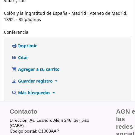
Vidart, Luis
Colón y la ingratitud de España - Madrid : Ateneo de Madrid,
1892. - 35 páginas
Conferencia
Imprimir
Citar
Agregar a su carrito
Guardar registro
Más búsquedas
Contacto
AGN 
las
Dirección: Av. Leandro Alem 246, 3er piso
redes
(CABA).
Código postal: C1003AAP
socia