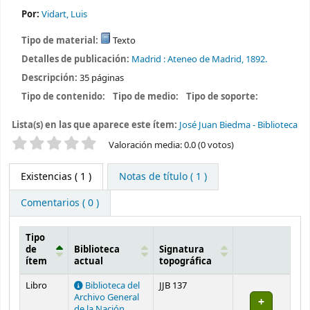
Por:
Vidart, Luis
Tipo de material:
Texto
Detalles de publicación:
Madrid :
Ateneo de Madrid,
1892.
Descripción:
35 páginas
Tipo de contenido:
Tipo de medio:
Tipo de soporte:
Lista(s) en las que aparece este ítem:
José Juan Biedma - Biblioteca
Valoración
Valoración media: 0.0 (0 votos)
Existencias
( 1 )
Notas de título ( 1 )
Comentarios ( 0 )
Tipo
de
Biblioteca
Signatura
ítem
actual
topográfica
Existencias
Libro
Biblioteca del
JJB 137
Archivo General
de la Nación