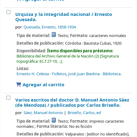
Urquiza y la integridad nacional /
Ernesto
Quesada.
por
Quesada, Ernesto
, 1858-1934
Tipo de material:
Texto
; Formato:
caracteres normales
Detalles de publicación:
Córdoba :
Bautista Cubas,
1920
Disponibilidad:
Ítems disponibles para préstamo:
Biblioteca del Archivo General de la Nación
(2)
Signatura
topográfica:
EC.f 27-10, ..
.
Listas:
Ernesto H. Celesia - Folletos
,
José Juan Biedma - Biblioteca
.
Agregar al carrito
Varios escritos del doctor D. Manuel Antonio Sáez
(de Mendoza) /
publicados por Carlos Briseño.
por
Sáez, Manuel Antonio
Briseño, Carlos, ed
Tipo de material:
Texto
; Formato:
impreso caracteres
normales
; Forma literaria:
No es ficción
Detalles de publicación:
Valparaíso :
[editor no identificado],