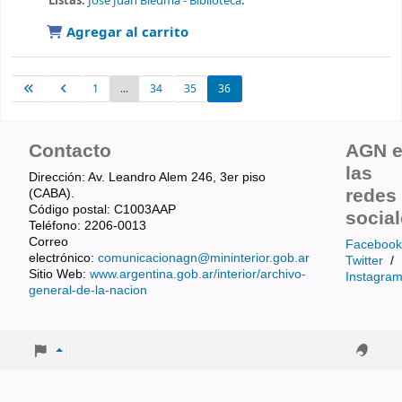
Listas:
José Juan Biedma - Biblioteca
.
Agregar al carrito
1
...
34
35
36
Contacto
AGN 
las
Dirección: Av. Leandro Alem 246, 3er piso
redes
(CABA).
Código postal: C1003AAP
socia
Teléfono: 2206-0013
Correo
Facebook
electrónico:
comunicacionagn@mininterior.gob.ar
Twitter
/
Sitio Web:
www.argentina.gob.ar/interior/archivo-
Instagra
general-de-la-nacion