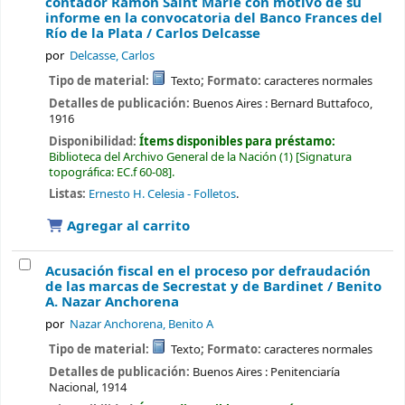
contador Ramón Saint Marie con motivo de su
informe en la convocatoria del Banco Frances del
Río de la Plata /
Carlos Delcasse
por
Delcasse, Carlos
Tipo de material:
Texto
; Formato:
caracteres normales
Detalles de publicación:
Buenos Aires :
Bernard Buttafoco,
1916
Disponibilidad:
Ítems disponibles para préstamo:
Biblioteca del Archivo General de la Nación
(1)
Signatura
topográfica:
EC.f 60-08
.
Listas:
Ernesto H. Celesia - Folletos
.
Agregar al carrito
Acusación fiscal en el proceso por defraudación
de las marcas de Secrestat y de Bardinet /
Benito
A. Nazar Anchorena
por
Nazar Anchorena, Benito A
Tipo de material:
Texto
; Formato:
caracteres normales
Detalles de publicación:
Buenos Aires :
Penitenciaría
Nacional,
1914