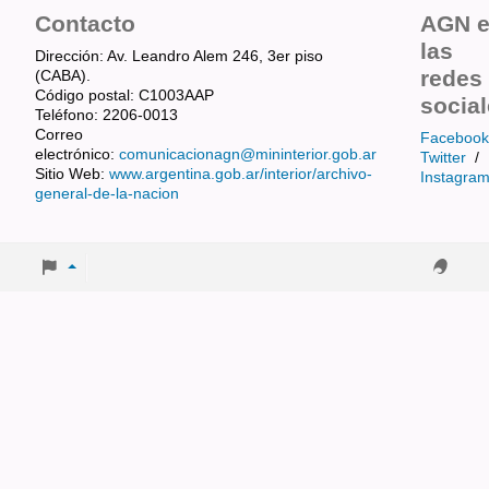
Contacto
AGN 
las
Dirección: Av. Leandro Alem 246, 3er piso
redes
(CABA).
Código postal: C1003AAP
socia
Teléfono: 2206-0013
Correo
Facebook
electrónico:
comunicacionagn@mininterior.gob.ar
Twitter
/
Sitio Web:
www.argentina.gob.ar/interior/archivo-
Instagra
general-de-la-nacion