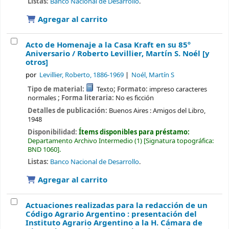
Listas:
Banco Nacional de Desarrollo
.
Agregar al carrito
Acto de Homenaje a la Casa Kraft en su 85º
Aniversario /
Roberto Levillier, Martín S. Noél [y
otros]
por
Levillier, Roberto
, 1886-1969
Noél, Martín S
Tipo de material:
Texto
; Formato:
impreso caracteres
normales
; Forma literaria:
No es ficción
Detalles de publicación:
Buenos Aires :
Amigos del Libro,
1948
Disponibilidad:
Ítems disponibles para préstamo:
Departamento Archivo Intermedio
(1)
Signatura topográfica:
BND 1060
.
Listas:
Banco Nacional de Desarrollo
.
Agregar al carrito
Actuaciones realizadas para la redacción de un
Código Agrario Argentino : presentación del
Instituto Agrario Argentino a la H. Cámara de