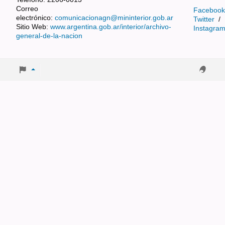
Correo
Facebook
electrónico:
comunicacionagn@mininterior.gob.ar
Twitter
/
Sitio Web:
www.argentina.gob.ar/interior/archivo-
Instagra
general-de-la-nacion