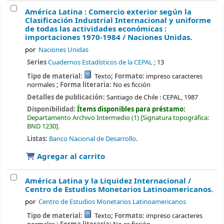
América Latina : Comercio exterior según la
Clasificación Industrial Internacional y uniforme
de todas las actividades económicas :
importaciones 1970-1984 /
Naciones Unidas.
por
Naciones Unidas
Series
Cuadernos Estadísticos de la CEPAL
; 13
Tipo de material:
Texto
; Formato:
impreso caracteres
normales
; Forma literaria:
No es ficción
Detalles de publicación:
Santiago de Chile :
CEPAL,
1987
Disponibilidad:
Ítems disponibles para préstamo:
Departamento Archivo Intermedio
(1)
Signatura topográfica:
BND 1230
.
Listas:
Banco Nacional de Desarrollo
.
Agregar al carrito
América Latina y la Liquidez Internacional /
Centro de Estudios Monetarios Latinoamericanos.
por
Centro de Estudios Monetarios Latinoamericanos
Tipo de material:
Texto
; Formato:
impreso caracteres