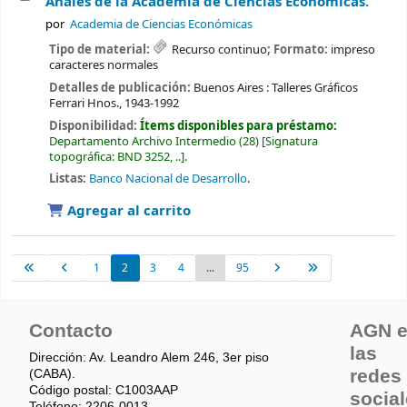
Anales de la Academia de Ciencias Económicas.
por
Academia de Ciencias Económicas
Tipo de material:
Recurso continuo
; Formato:
impreso
caracteres normales
Detalles de publicación:
Buenos Aires :
Talleres Gráficos
Ferrari Hnos.,
1943-1992
Disponibilidad:
Ítems disponibles para préstamo:
Departamento Archivo Intermedio
(28)
Signatura
topográfica:
BND 3252, ..
.
Listas:
Banco Nacional de Desarrollo
.
Agregar al carrito
1
2
3
4
...
95
Contacto
AGN 
las
Dirección: Av. Leandro Alem 246, 3er piso
redes
(CABA).
Código postal: C1003AAP
socia
Teléfono: 2206-0013