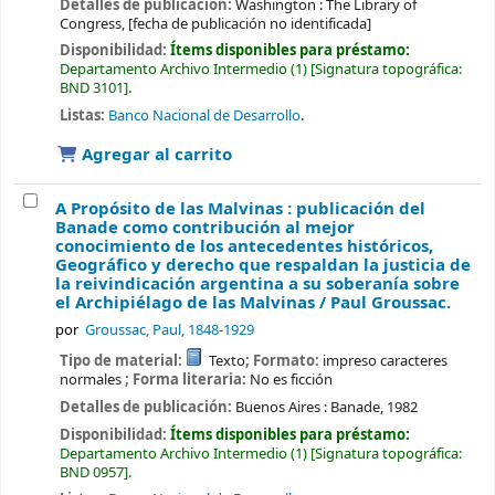
Detalles de publicación:
Washington :
The Library of
Congress,
[fecha de publicación no identificada]
Disponibilidad:
Ítems disponibles para préstamo:
Departamento Archivo Intermedio
(1)
Signatura topográfica:
BND 3101
.
Listas:
Banco Nacional de Desarrollo
.
Agregar al carrito
A Propósito de las Malvinas : publicación del
Banade como contribución al mejor
conocimiento de los antecedentes históricos,
Geográfico y derecho que respaldan la justicia de
la reivindicación argentina a su soberanía sobre
el Archipiélago de las Malvinas /
Paul Groussac.
por
Groussac, Paul
, 1848-1929
Tipo de material:
Texto
; Formato:
impreso caracteres
normales
; Forma literaria:
No es ficción
Detalles de publicación:
Buenos Aires :
Banade,
1982
Disponibilidad:
Ítems disponibles para préstamo:
Departamento Archivo Intermedio
(1)
Signatura topográfica:
BND 0957
.