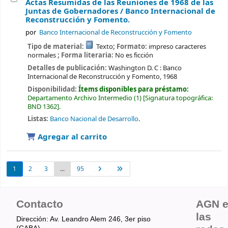
Actas Resumidas de las Reuniones de 1968 de las
Juntas de Gobernadores /
Banco Internacional de
Reconstrucción y Fomento.
por
Banco Internacional de Reconstrucción y Fomento
Tipo de material:
Texto
; Formato:
impreso caracteres
normales
; Forma literaria:
No es ficción
Detalles de publicación:
Washington D. C :
Banco
Internacional de Reconstrucción y Fomento,
1968
Disponibilidad:
Ítems disponibles para préstamo:
Departamento Archivo Intermedio
(1)
Signatura topográfica:
BND 1362
.
Listas:
Banco Nacional de Desarrollo
.
Agregar al carrito
1
2
3
...
95
Contacto
AGN 
las
Dirección: Av. Leandro Alem 246, 3er piso
(CABA).