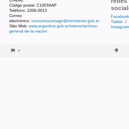
redes
Código postal: C1003AAP
socia
Teléfono: 2206-0013
Correo
Facebook
electrónico:
comunicacionagn@mininterior.gob.ar
Twitter
/
Sitio Web:
www.argentina.gob.ar/interior/archivo-
Instagra
general-de-la-nacion