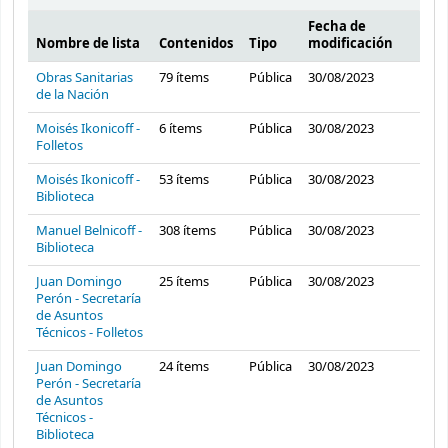
Fecha de
Nombre de lista
Contenidos
Tipo
modificación
Listas públicas
Obras Sanitarias
79
ítems
Pública
30/08/2023
de la Nación
Moisés Ikonicoff -
6
ítems
Pública
30/08/2023
Folletos
Moisés Ikonicoff -
53
ítems
Pública
30/08/2023
Biblioteca
Manuel Belnicoff -
308
ítems
Pública
30/08/2023
Biblioteca
Juan Domingo
25
ítems
Pública
30/08/2023
Perón - Secretaría
de Asuntos
Técnicos - Folletos
Juan Domingo
24
ítems
Pública
30/08/2023
Perón - Secretaría
de Asuntos
Técnicos -
Biblioteca