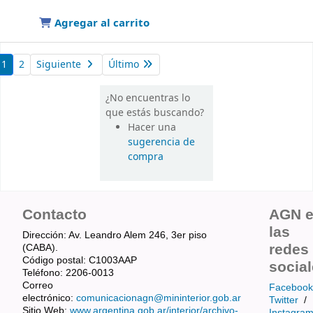
Agregar al carrito
1
2
Siguiente
Último
¿No encuentras lo
que estás buscando?
Hacer una
sugerencia de
compra
Contacto
AGN 
las
Dirección: Av. Leandro Alem 246, 3er piso
redes
(CABA).
Código postal: C1003AAP
socia
Teléfono: 2206-0013
Correo
Facebook
electrónico:
comunicacionagn@mininterior.gob.ar
Twitter
/
Sitio Web:
www.argentina.gob.ar/interior/archivo-
Instagra