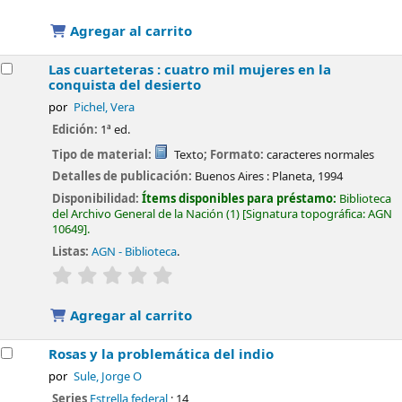
Agregar al carrito
Las cuarteteras : cuatro mil mujeres en la
conquista del desierto
por
Pichel, Vera
Edición:
1ª ed.
Tipo de material:
Texto
; Formato:
caracteres normales
Detalles de publicación:
Buenos Aires :
Planeta,
1994
Disponibilidad:
Ítems disponibles para préstamo:
Biblioteca
del Archivo General de la Nación
(1)
Signatura topográfica:
AGN
10649
.
Listas:
AGN - Biblioteca
.
valoración
Valoración media: 0.0 de 5 estrellas
Agregar al carrito
Rosas y la problemática del indio
por
Sule, Jorge O
Series
Estrella federal
; 14