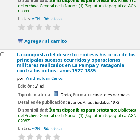
Disponibilidad:
Ítems disponibles para préstamo:
Biblioteca
del Archivo General de la Nación
(1)
Signatura topográfica:
AGN
03044
.
Listas:
AGN - Biblioteca
.
valoración
Valoración media: 0.0 de 5 estrellas
Agregar al carrito
La conquista del desierto : síntesis histórica de los
principales sucesos ocurridos y operaciones
militares realizados en La Pampa y Patagonia
contra los indios : años 1527-1885
por
Walther, Juan Carlos
Edición:
2ª ed.
Tipo de material:
Texto
; Formato:
caracteres normales
Detalles de publicación:
Buenos Aires :
Eudeba,
1973
Disponibilidad:
Ítems disponibles para préstamo:
Biblioteca
del Archivo General de la Nación
(1)
Signatura topográfica:
AGN
02087
.
Listas:
AGN - Biblioteca
.
valoración
Valoración media: 0.0 de 5 estrellas