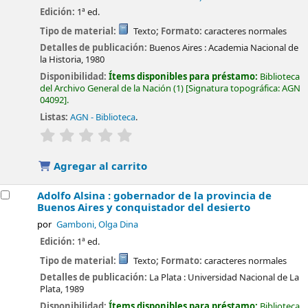
Edición:
1ª ed.
Tipo de material:
Texto
; Formato:
caracteres normales
Detalles de publicación:
Buenos Aires :
Academia Nacional de
la Historia,
1980
Disponibilidad:
Ítems disponibles para préstamo:
Biblioteca
del Archivo General de la Nación
(1)
Signatura topográfica:
AGN
04092
.
Listas:
AGN - Biblioteca
.
valoración
Valoración media: 0.0 de 5 estrellas
Agregar al carrito
Adolfo Alsina : gobernador de la provincia de
Buenos Aires y conquistador del desierto
por
Gamboni, Olga Dina
Edición:
1ª ed.
Tipo de material:
Texto
; Formato:
caracteres normales
Detalles de publicación:
La Plata :
Universidad Nacional de La
Plata,
1989
Disponibilidad:
Ítems disponibles para préstamo:
Biblioteca