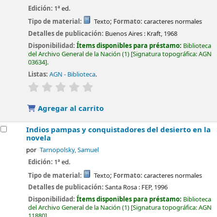
Edición:
1ª ed.
Tipo de material:
Texto
; Formato:
caracteres normales
Detalles de publicación:
Buenos Aires :
Kraft,
1968
Disponibilidad:
Ítems disponibles para préstamo:
Biblioteca
del Archivo General de la Nación
(1)
Signatura topográfica:
AGN
03634
.
Listas:
AGN - Biblioteca
.
valoración
Valoración media: 0.0 de 5 estrellas
Agregar al carrito
Indios pampas y conquistadores del desierto en la
novela
por
Tarnopolsky, Samuel
Edición:
1ª ed.
Tipo de material:
Texto
; Formato:
caracteres normales
Detalles de publicación:
Santa Rosa :
FEP,
1996
Disponibilidad:
Ítems disponibles para préstamo:
Biblioteca
del Archivo General de la Nación
(1)
Signatura topográfica:
AGN
11880
.