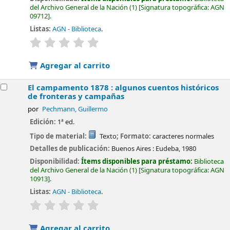
del Archivo General de la Nación
(1)
Signatura topográfica:
AGN
09712
.
Listas:
AGN - Biblioteca
.
valoración
Valoración media: 0.0 de 5 estrellas
Agregar al carrito
El campamento 1878 : algunos cuentos históricos
de fronteras y campañas
por
Pechmann, Guillermo
Edición:
1ª ed.
Tipo de material:
Texto
; Formato:
caracteres normales
Detalles de publicación:
Buenos Aires :
Eudeba,
1980
Disponibilidad:
Ítems disponibles para préstamo:
Biblioteca
del Archivo General de la Nación
(1)
Signatura topográfica:
AGN
10913
.
Listas:
AGN - Biblioteca
.
valoración
Valoración media: 0.0 de 5 estrellas
Agregar al carrito