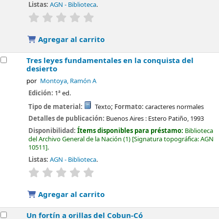
Listas:
AGN - Biblioteca
.
valoración
Valoración media: 0.0 de 5 estrellas
Agregar al carrito
Tres leyes fundamentales en la conquista del
desierto
por
Montoya, Ramón A
Edición:
1ª ed.
Tipo de material:
Texto
; Formato:
caracteres normales
Detalles de publicación:
Buenos Aires :
Estero Patiño,
1993
Disponibilidad:
Ítems disponibles para préstamo:
Biblioteca
del Archivo General de la Nación
(1)
Signatura topográfica:
AGN
10511
.
Listas:
AGN - Biblioteca
.
valoración
Valoración media: 0.0 de 5 estrellas
Agregar al carrito
Un fortín a orillas del Cobun-Có