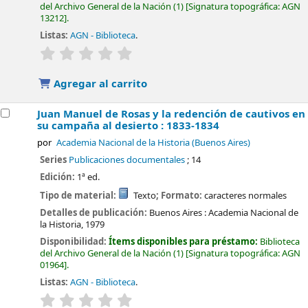
del Archivo General de la Nación
(1)
Signatura topográfica:
AGN
13212
.
Listas:
AGN - Biblioteca
.
valoración
Valoración media: 0.0 de 5 estrellas
Agregar al carrito
Juan Manuel de Rosas y la redención de cautivos en
su campaña al desierto : 1833-1834
por
Academia Nacional de la Historia (Buenos Aires)
Series
Publicaciones documentales
; 14
Edición:
1ª ed.
Tipo de material:
Texto
; Formato:
caracteres normales
Detalles de publicación:
Buenos Aires :
Academia Nacional de
la Historia,
1979
Disponibilidad:
Ítems disponibles para préstamo:
Biblioteca
del Archivo General de la Nación
(1)
Signatura topográfica:
AGN
01964
.
Listas:
AGN - Biblioteca
.
valoración
Valoración media: 0.0 de 5 estrellas