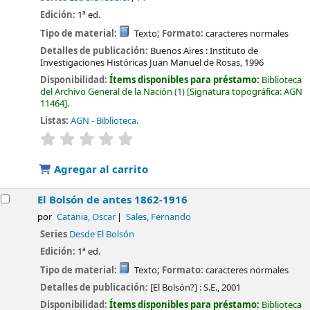
Edición:
1ª ed.
Tipo de material:
Texto
; Formato:
caracteres normales
Detalles de publicación:
Buenos Aires :
Instituto de
Investigaciones Históricas Juan Manuel de Rosas,
1996
Disponibilidad:
Ítems disponibles para préstamo:
Biblioteca
del Archivo General de la Nación
(1)
Signatura topográfica:
AGN
11464
.
Listas:
AGN - Biblioteca
.
valoración
Valoración media: 0.0 de 5 estrellas
Agregar al carrito
El Bolsón de antes 1862-1916
por
Catania, Oscar
Sales, Fernando
Series
Desde El Bolsón
Edición:
1ª ed.
Tipo de material:
Texto
; Formato:
caracteres normales
Detalles de publicación:
[El Bolsón?] :
S.E.,
2001
Disponibilidad:
Ítems disponibles para préstamo:
Biblioteca