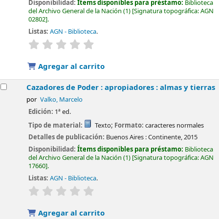
Disponibilidad:
Ítems disponibles para préstamo:
Biblioteca
del Archivo General de la Nación
(1)
Signatura topográfica:
AGN
02802
.
Listas:
AGN - Biblioteca
.
valoración
Valoración media: 0.0 de 5 estrellas
Agregar al carrito
Cazadores de Poder : apropiadores : almas y tierras
por
Valko, Marcelo
Edición:
1ª ed.
Tipo de material:
Texto
; Formato:
caracteres normales
Detalles de publicación:
Buenos Aires :
Continente,
2015
Disponibilidad:
Ítems disponibles para préstamo:
Biblioteca
del Archivo General de la Nación
(1)
Signatura topográfica:
AGN
17660
.
Listas:
AGN - Biblioteca
.
valoración
Valoración media: 0.0 de 5 estrellas
Agregar al carrito