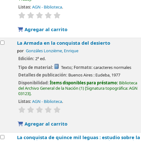
Listas:
AGN - Biblioteca
.
valoración
Valoración media: 0.0 de 5 estrellas
Agregar al carrito
La Armada en la conquista del desierto
por
Gonzáles Lonzième, Enrique
Edición:
2ª ed.
Tipo de material:
Texto
; Formato:
caracteres normales
Detalles de publicación:
Buenos Aires :
Eudeba,
1977
Disponibilidad:
Ítems disponibles para préstamo:
Biblioteca
del Archivo General de la Nación
(1)
Signatura topográfica:
AGN
03123
.
Listas:
AGN - Biblioteca
.
valoración
Valoración media: 0.0 de 5 estrellas
Agregar al carrito
La conquista de quince mil leguas : estudio sobre la