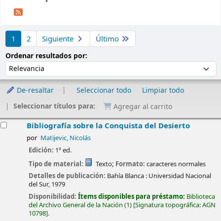
Ordenar
1
2
Siguiente
Último
Ordenar por:
Ordenar resultados por:
De-resaltar
Seleccionar todo
Limpiar todo
Seleccionar títulos para:
Agregar al carrito
esultados
Bibliografía sobre la Conquista del Desierto
por
Matijevic, Nicolás
Edición:
1ª ed.
Tipo de material:
Texto
; Formato:
caracteres normales
Detalles de publicación:
Bahía Blanca :
Universidad Nacional
del Sur,
1979
Disponibilidad:
Ítems disponibles para préstamo:
Biblioteca
del Archivo General de la Nación
(1)
Signatura topográfica:
AGN
10798
.