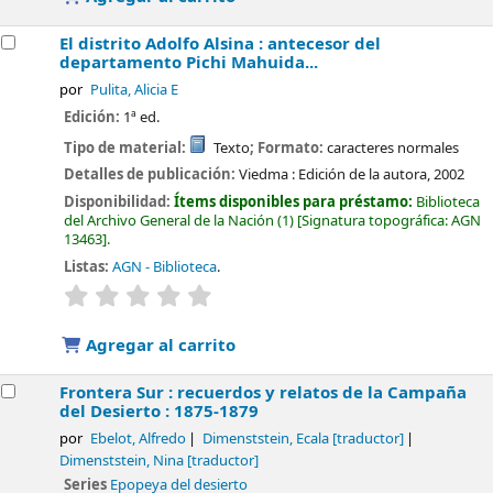
El distrito Adolfo Alsina : antecesor del
departamento Pichi Mahuida...
por
Pulita, Alicia E
Edición:
1ª ed.
Tipo de material:
Texto
; Formato:
caracteres normales
Detalles de publicación:
Viedma :
Edición de la autora,
2002
Disponibilidad:
Ítems disponibles para préstamo:
Biblioteca
del Archivo General de la Nación
(1)
Signatura topográfica:
AGN
13463
.
Listas:
AGN - Biblioteca
.
valoración
Valoración media: 0.0 de 5 estrellas
Agregar al carrito
Frontera Sur : recuerdos y relatos de la Campaña
del Desierto : 1875-1879
por
Ebelot, Alfredo
Dimenststein, Ecala
[traductor]
Dimenststein, Nina
[traductor]
Series
Epopeya del desierto