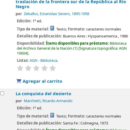
traslación de la frontera sur de la República al Río
Negro
por
Zeballos, Estanislao Severo
, 1895-1958
Edición:
1ª ed.
Tipo de material:
Texto
; Formato:
caracteres normales
Detalles de publicación:
Buenos Aires :
Hyspanoamerica ,
1986
Disponibilidad:
Ítems disponibles para préstamo:
Biblioteca
del Archivo General de la Nación
(1)
Signatura topográfica:
AGN
10604
.
Listas:
AGN - Biblioteca
.
valoración
Valoración media: 0.0 de 5 estrellas
Agregar al carrito
La conquista del desierto
por
Marchetti, Ricardo Armando
Edición:
1ª ed.
Tipo de material:
Texto
; Formato:
caracteres normales
Detalles de publicación:
Santa Fe :
Colmegna,
1973