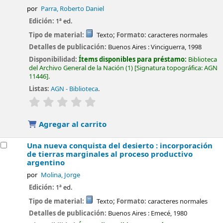
por
Parra, Roberto Daniel
Edición:
1ª ed.
Tipo de material:
Texto
; Formato:
caracteres normales
Detalles de publicación:
Buenos Aires :
Vinciguerra,
1998
Disponibilidad:
Ítems disponibles para préstamo:
Biblioteca
del Archivo General de la Nación
(1)
Signatura topográfica:
AGN
11446
.
Listas:
AGN - Biblioteca
.
valoración
Valoración media: 0.0 de 5 estrellas
Agregar al carrito
Una nueva conquista del desierto : incorporación
de tierras marginales al proceso productivo
argentino
por
Molina, Jorge
Edición:
1ª ed.
Tipo de material:
Texto
; Formato:
caracteres normales
Detalles de publicación:
Buenos Aires :
Emecé,
1980