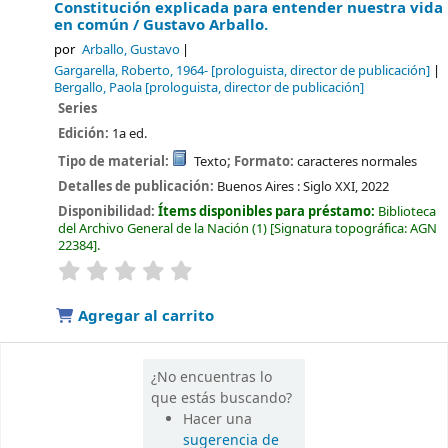
Constitución explicada para entender nuestra vida
en común /
Gustavo Arballo.
por
Arballo, Gustavo
Gargarella, Roberto
, 1964-
[prologuista, director de publicación]
Bergallo, Paola
[prologuista, director de publicación]
Series
Edición:
1a ed.
Tipo de material:
Texto
; Formato:
caracteres normales
Detalles de publicación:
Buenos Aires :
Siglo XXI,
2022
Disponibilidad:
Ítems disponibles para préstamo:
Biblioteca
del Archivo General de la Nación
(1)
Signatura topográfica:
AGN
22384
.
valoración
Valoración media: 0.0 de 5 estrellas
Agregar al carrito
¿No encuentras lo
que estás buscando?
Hacer una
sugerencia de