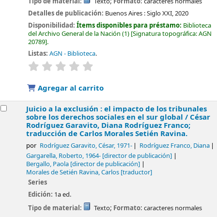
Tipo de material:
Texto
; Formato:
caracteres normales
Detalles de publicación:
Buenos Aires :
Siglo XXI,
2020
Disponibilidad:
Ítems disponibles para préstamo:
Biblioteca
del Archivo General de la Nación
(1)
Signatura topográfica:
AGN
20789
.
Listas:
AGN - Biblioteca
.
valoración
Valoración media: 0.0 de 5 estrellas
Agregar al carrito
Juicio a la exclusión : el impacto de los tribunales
sobre los derechos sociales en el sur global /
César
Rodríguez Garavito, Diana Rodríguez Franco;
traducción de Carlos Morales Setién Ravina.
por
Rodríguez Garavito, César
, 1971-
Rodríguez Franco, Diana
Gargarella, Roberto
, 1964-
[director de publicación]
Bergallo, Paola
[director de publicación]
Morales de Setién Ravina, Carlos
[traductor]
Series
Edición:
1a ed.
Tipo de material:
Texto
; Formato:
caracteres normales