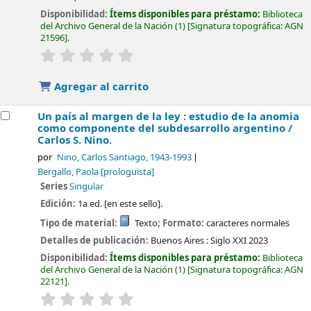
Disponibilidad:
Ítems disponibles para préstamo:
Biblioteca
del Archivo General de la Nación
(1)
Signatura topográfica:
AGN
21596
.
valoración
Valoración media: 0.0 de 5 estrellas
Agregar al carrito
Un país al margen de la ley : estudio de la anomia
como componente del subdesarrollo argentino /
Carlos S. Nino.
por
Nino, Carlos Santiago
, 1943-1993
Bergallo, Paola
[prologuista]
Series
Singular
Edición:
1a ed. [en este sello].
Tipo de material:
Texto
; Formato:
caracteres normales
Detalles de publicación:
Buenos Aires :
Siglo XXI
2023
Disponibilidad:
Ítems disponibles para préstamo:
Biblioteca
del Archivo General de la Nación
(1)
Signatura topográfica:
AGN
22121
.
valoración
Valoración media: 0.0 de 5 estrellas