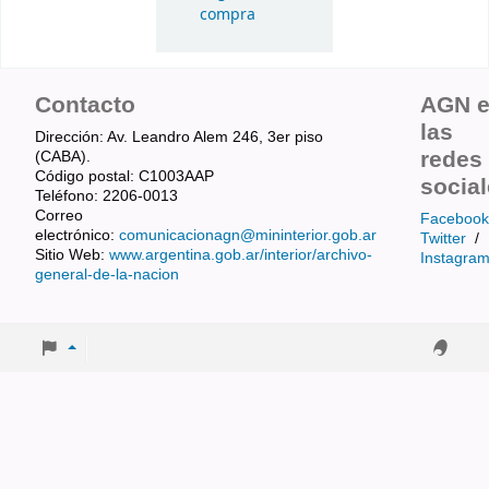
compra
Contacto
AGN 
las
Dirección: Av. Leandro Alem 246, 3er piso
redes
(CABA).
Código postal: C1003AAP
socia
Teléfono: 2206-0013
Correo
Facebook
electrónico:
comunicacionagn@mininterior.gob.ar
Twitter
/
Sitio Web:
www.argentina.gob.ar/interior/archivo-
Instagra
general-de-la-nacion