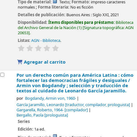
Tipo de material:
Texto
; Formato:
impreso caracteres
normales
; Forma literaria:
No es ficción
Detalles de publicación:
Buenos Aires :
Siglo XXI,
2021
Disponibilidad:
Ítems disponibles para préstamo:
Biblioteca
del Archivo General de la Nación
(1)
Signatura topográfica:
AGN
20653
.
Listas:
AGN - Biblioteca
.
valoración
Valoración media: 0.0 de 5 estrellas
Agregar al carrito
Por un derecho común para América Latina : cómo
fortalecer las democracias frágiles y desiguales /
Armin von Bogdandy ; selección y traducción de
textos al cuidado de Leonardo García Jaramillo.
por
Bogdandy, Armin von
, 1960-
García Jaramillo, Leonardo
[traductor, compilador, prologuista]
Gargarella, Roberto
, 1964-
[compilador]
Bergallo, Paola
[prologuista]
Series
Edición:
1a ed.