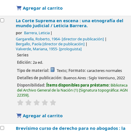
Agregar al carrito
La Corte Suprema en escena : una etnografía del
mundo judicial /
Leticia Barrera.
por
Barrera, Leticia
Gargarella, Roberto
, 1964-
[director de publicación]
Bergallo, Paola
[director de publicación]
Valverde, Mariana
, 1955-
[prologuista]
Series
Edición:
2a ed.
Tipo de material:
Texto
; Formato:
caracteres normales
Detalles de publicación:
Buenos Aires :
Siglo Veintiuno,
2022
Disponibilidad:
Ítems disponibles para préstamo:
Biblioteca
del Archivo General de la Nación
(1)
Signatura topográfica:
AGN
22359
.
valoración
Valoración media: 0.0 de 5 estrellas
Agregar al carrito
Brevísimo curso de derecho para no abogados : la