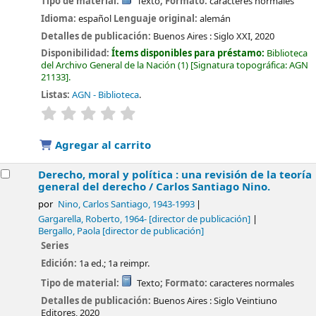
Tipo de material:
Texto
; Formato:
caracteres normales
Idioma:
español
Lenguaje original:
alemán
Detalles de publicación:
Buenos Aires :
Siglo XXI,
2020
Disponibilidad:
Ítems disponibles para préstamo:
Biblioteca
del Archivo General de la Nación
(1)
Signatura topográfica:
AGN
21133
.
Listas:
AGN - Biblioteca
.
valoración
Valoración media: 0.0 de 5 estrellas
Agregar al carrito
Derecho, moral y política : una revisión de la teoría
general del derecho /
Carlos Santiago Nino.
por
Nino, Carlos Santiago
, 1943-1993
Gargarella, Roberto
, 1964-
[director de publicación]
Bergallo, Paola
[director de publicación]
Series
Edición:
1a ed.; 1a reimpr.
Tipo de material:
Texto
; Formato:
caracteres normales
Detalles de publicación:
Buenos Aires :
Siglo Veintiuno
Editores,
2020