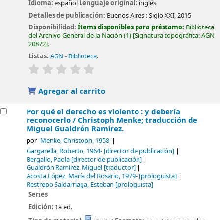
Idioma:
español
Lenguaje original:
inglés
Detalles de publicación:
Buenos Aires :
Siglo XXI,
2015
Disponibilidad:
Ítems disponibles para préstamo:
Biblioteca
del Archivo General de la Nación
(1)
Signatura topográfica:
AGN
20872
.
Listas:
AGN - Biblioteca
.
valoración
Valoración media: 0.0 de 5 estrellas
Agregar al carrito
Por qué el derecho es violento : y debería
reconocerlo /
Christoph Menke; traducción de
Miguel Gualdrón Ramírez.
por
Menke, Christoph
, 1958-
Gargarella, Roberto
, 1964-
[director de publicación]
Bergallo, Paola
[director de publicación]
Gualdrón Ramírez, Miguel
[traductor]
Acosta López, María del Rosario
, 1979-
[prologuista]
Restrepo Saldarriaga, Esteban
[prologuista]
Series
Edición:
1a ed.