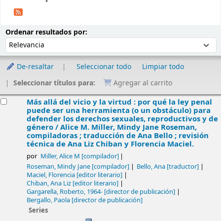
Ordenar
Ordenar por:
Ordenar resultados por:
De-resaltar
Seleccionar todo
Limpiar todo
Seleccionar títulos para:
Agregar al carrito
esultados
Más allá del vicio y la virtud : por qué la ley penal
puede ser una herramienta (o un obstáculo) para
defender los derechos sexuales, reproductivos y de
género /
Alice M. Miller, Mindy Jane Roseman,
compiladoras ; traducción de Ana Bello ; revisión
técnica de Ana Liz Chiban y Florencia Maciel.
por
Miller, Alice M
[compilador]
Roseman, Mindy Jane
[compilador]
Bello, Ana
[traductor]
Maciel, Florencia
[editor literario]
Chiban, Ana Liz
[editor literario]
Gargarella, Roberto
, 1964-
[director de publicación]
Bergallo, Paola
[director de publicación]
Series