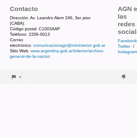
Contacto
AGN 
las
Dirección: Av. Leandro Alem 246, 3er piso
redes
(CABA).
Código postal: C1003AAP
socia
Teléfono: 2206-0013
Correo
Facebook
electrónico:
comunicacionagn@mininterior.gob.ar
Twitter
/
Sitio Web:
www.argentina.gob.ar/interior/archivo-
Instagra
general-de-la-nacion