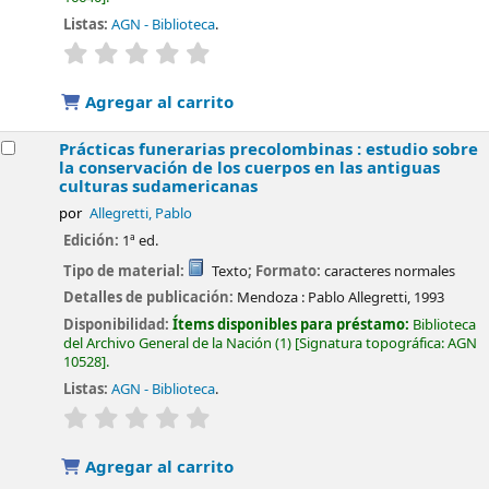
Listas:
AGN - Biblioteca
.
valoración
Valoración media: 0.0 de 5 estrellas
Agregar al carrito
Prácticas funerarias precolombinas : estudio sobre
la conservación de los cuerpos en las antiguas
culturas sudamericanas
por
Allegretti, Pablo
Edición:
1ª ed.
Tipo de material:
Texto
; Formato:
caracteres normales
Detalles de publicación:
Mendoza :
Pablo Allegretti,
1993
Disponibilidad:
Ítems disponibles para préstamo:
Biblioteca
del Archivo General de la Nación
(1)
Signatura topográfica:
AGN
10528
.
Listas:
AGN - Biblioteca
.
valoración
Valoración media: 0.0 de 5 estrellas
Agregar al carrito