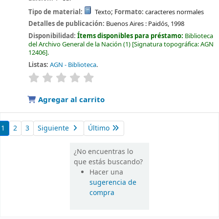
Tipo de material:
Texto
; Formato:
caracteres normales
Detalles de publicación:
Buenos Aires :
Paidós,
1998
Disponibilidad:
Ítems disponibles para préstamo:
Biblioteca
del Archivo General de la Nación
(1)
Signatura topográfica:
AGN
12406
.
Listas:
AGN - Biblioteca
.
valoración
Valoración media: 0.0 de 5 estrellas
Agregar al carrito
1
2
3
Siguiente
Último
¿No encuentras lo
que estás buscando?
Hacer una
sugerencia de
compra