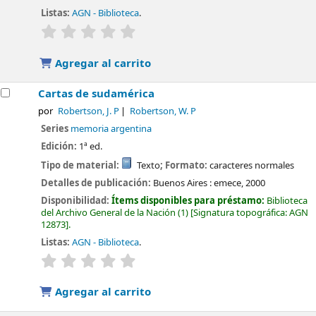
Listas:
AGN - Biblioteca
.
valoración
Valoración media: 0.0 de 5 estrellas
Agregar al carrito
Cartas de sudamérica
por
Robertson, J. P
Robertson, W. P
Series
memoria argentina
Edición:
1ª ed.
Tipo de material:
Texto
; Formato:
caracteres normales
Detalles de publicación:
Buenos Aires :
emece,
2000
Disponibilidad:
Ítems disponibles para préstamo:
Biblioteca
del Archivo General de la Nación
(1)
Signatura topográfica:
AGN
12873
.
Listas:
AGN - Biblioteca
.
valoración
Valoración media: 0.0 de 5 estrellas
Agregar al carrito