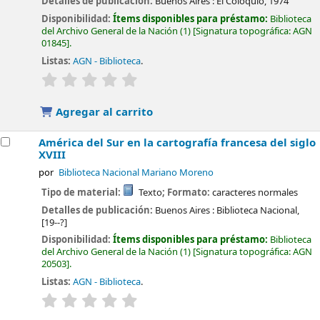
Detalles de publicación:
Buenos Aires :
El Coloquio,
1974
Disponibilidad:
Ítems disponibles para préstamo:
Biblioteca
del Archivo General de la Nación
(1)
Signatura topográfica:
AGN
01845
.
Listas:
AGN - Biblioteca
.
valoración
Valoración media: 0.0 de 5 estrellas
Agregar al carrito
América del Sur en la cartografía francesa del siglo
XVIII
por
Biblioteca Nacional Mariano Moreno
Tipo de material:
Texto
; Formato:
caracteres normales
Detalles de publicación:
Buenos Aires :
Biblioteca Nacional,
[19--?]
Disponibilidad:
Ítems disponibles para préstamo:
Biblioteca
del Archivo General de la Nación
(1)
Signatura topográfica:
AGN
20503
.
Listas:
AGN - Biblioteca
.
valoración
Valoración media: 0.0 de 5 estrellas