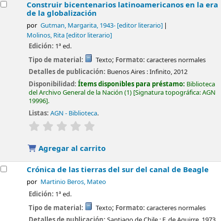
Construir bicentenarios latinoamericanos en la era
de la globalización
por
Gutman, Margarita
, 1943-
[editor literario]
Molinos, Rita
[editor literario]
Edición:
1ª ed.
Tipo de material:
Texto
; Formato:
caracteres normales
Detalles de publicación:
Buenos Aires :
Infinito,
2012
Disponibilidad:
Ítems disponibles para préstamo:
Biblioteca
del Archivo General de la Nación
(1)
Signatura topográfica:
AGN
19996
.
Listas:
AGN - Biblioteca
.
valoración
Valoración media: 0.0 de 5 estrellas
Agregar al carrito
Crónica de las tierras del sur del canal de Beagle
por
Martinio Beros, Mateo
Edición:
1ª ed.
Tipo de material:
Texto
; Formato:
caracteres normales
Detalles de publicación:
Santiago de Chile :
F. de Aguirre,
1973