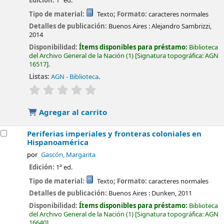
Edición:
1ª ed.
Tipo de material:
Texto
; Formato:
caracteres normales
Detalles de publicación:
Buenos Aires :
Alejandro Sambrizzi,
2014
Disponibilidad:
Ítems disponibles para préstamo:
Biblioteca
del Archivo General de la Nación
(1)
Signatura topográfica:
AGN
16517
.
Listas:
AGN - Biblioteca
.
valoración
Valoración media: 0.0 de 5 estrellas
Agregar al carrito
Periferias imperiales y fronteras coloniales en
Hispanoamérica
por
Gascón, Margarita
Edición:
1ª ed.
Tipo de material:
Texto
; Formato:
caracteres normales
Detalles de publicación:
Buenos Aires :
Dunken,
2011
Disponibilidad:
Ítems disponibles para préstamo:
Biblioteca
del Archivo General de la Nación
(1)
Signatura topográfica:
AGN
16640
.