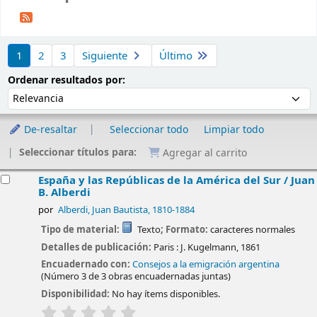
Ordenar
1
2
3
Siguiente
Último
Ordenar por:
Ordenar resultados por:
De-resaltar
Seleccionar todo
Limpiar todo
Seleccionar títulos para:
Agregar al carrito
esultados
España y las Repúblicas de la América del Sur /
Juan
B. Alberdi
por
Alberdi, Juan Bautista
, 1810-1884
Tipo de material:
Texto
; Formato:
caracteres normales
Detalles de publicación:
Paris :
J. Kugelmann,
1861
Encuadernado con:
Consejos a la emigración argentina
(Número 3 de 3 obras encuadernadas juntas)
Disponibilidad:
No hay ítems disponibles.
valoración
Valoración media: 0.0 de 5 estrellas