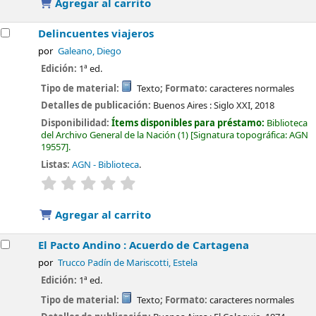
Agregar al carrito
Delincuentes viajeros
por
Galeano, Diego
Edición:
1ª ed.
Tipo de material:
Texto
; Formato:
caracteres normales
Detalles de publicación:
Buenos Aires :
Siglo XXI,
2018
Disponibilidad:
Ítems disponibles para préstamo:
Biblioteca
del Archivo General de la Nación
(1)
Signatura topográfica:
AGN
19557
.
Listas:
AGN - Biblioteca
.
valoración
Valoración media: 0.0 de 5 estrellas
Agregar al carrito
El Pacto Andino : Acuerdo de Cartagena
por
Trucco Padín de Mariscotti, Estela
Edición:
1ª ed.
Tipo de material:
Texto
; Formato:
caracteres normales