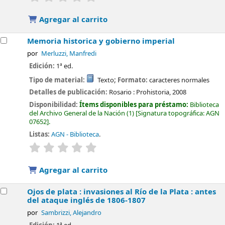
Agregar al carrito
Memoria historica y gobierno imperial
por
Merluzzi, Manfredi
Edición:
1ª ed.
Tipo de material:
Texto
; Formato:
caracteres normales
Detalles de publicación:
Rosario :
Prohistoria,
2008
Disponibilidad:
Ítems disponibles para préstamo:
Biblioteca
del Archivo General de la Nación
(1)
Signatura topográfica:
AGN
07652
.
Listas:
AGN - Biblioteca
.
valoración
Valoración media: 0.0 de 5 estrellas
Agregar al carrito
Ojos de plata : invasiones al Río de la Plata : antes
del ataque inglés de 1806-1807
por
Sambrizzi, Alejandro