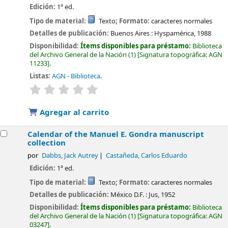
Edición:
1ª ed.
Tipo de material:
Texto
; Formato:
caracteres normales
Detalles de publicación:
Buenos Aires :
Hyspamérica,
1988
Disponibilidad:
Ítems disponibles para préstamo:
Biblioteca
del Archivo General de la Nación
(1)
Signatura topográfica:
AGN
11233
.
Listas:
AGN - Biblioteca
.
valoración
Valoración media: 0.0 de 5 estrellas
Agregar al carrito
Calendar of the Manuel E. Gondra manuscript
collection
por
Dabbs, Jack Autrey
Castañeda, Carlos Eduardo
Edición:
1ª ed.
Tipo de material:
Texto
; Formato:
caracteres normales
Detalles de publicación:
México D.F. :
Jus,
1952
Disponibilidad:
Ítems disponibles para préstamo:
Biblioteca
del Archivo General de la Nación
(1)
Signatura topográfica:
AGN
03247
.