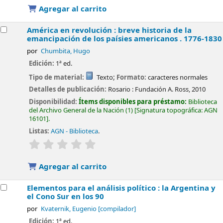
Agregar al carrito
América en revolución : breve historia de la
emancipación de los paísies americanos . 1776-1830
por
Chumbita, Hugo
Edición:
1ª ed.
Tipo de material:
Texto
; Formato:
caracteres normales
Detalles de publicación:
Rosario :
Fundación A. Ross,
2010
Disponibilidad:
Ítems disponibles para préstamo:
Biblioteca
del Archivo General de la Nación
(1)
Signatura topográfica:
AGN
16101
.
Listas:
AGN - Biblioteca
.
valoración
Valoración media: 0.0 de 5 estrellas
Agregar al carrito
Elementos para el análisis político : la Argentina y
el Cono Sur en los 90
por
Kvaternik, Eugenio
[compilador]
Edición:
1ª ed.