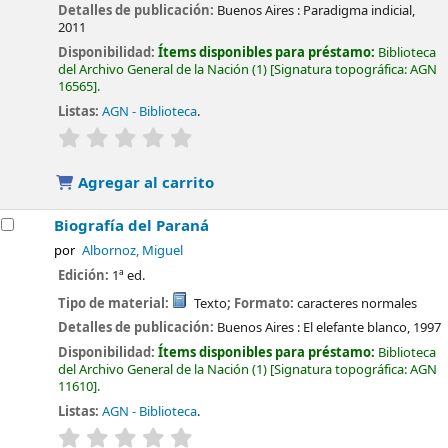
Detalles de publicación:
Buenos Aires :
Paradigma indicial,
2011
Disponibilidad:
Ítems disponibles para préstamo:
Biblioteca
del Archivo General de la Nación
(1)
Signatura topográfica:
AGN
16565
.
Listas:
AGN - Biblioteca
.
valoración
Valoración media: 0.0 de 5 estrellas
Agregar al carrito
Biografía del Paraná
por
Albornoz, Miguel
Edición:
1ª ed.
Tipo de material:
Texto
; Formato:
caracteres normales
Detalles de publicación:
Buenos Aires :
El elefante blanco,
1997
Disponibilidad:
Ítems disponibles para préstamo:
Biblioteca
del Archivo General de la Nación
(1)
Signatura topográfica:
AGN
11610
.
Listas:
AGN - Biblioteca
.
valoración
Valoración media: 0.0 de 5 estrellas