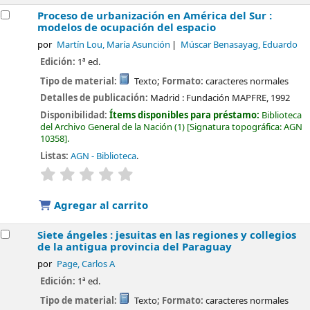
Proceso de urbanización en América del Sur :
modelos de ocupación del espacio
por
Martín Lou, María Asunción
Múscar Benasayag, Eduardo
Edición:
1ª ed.
Tipo de material:
Texto
; Formato:
caracteres normales
Detalles de publicación:
Madrid :
Fundación MAPFRE,
1992
Disponibilidad:
Ítems disponibles para préstamo:
Biblioteca
del Archivo General de la Nación
(1)
Signatura topográfica:
AGN
10358
.
Listas:
AGN - Biblioteca
.
valoración
Valoración media: 0.0 de 5 estrellas
Agregar al carrito
Siete ángeles : jesuitas en las regiones y collegios
de la antigua provincia del Paraguay
por
Page, Carlos A
Edición:
1ª ed.
Tipo de material:
Texto
; Formato:
caracteres normales