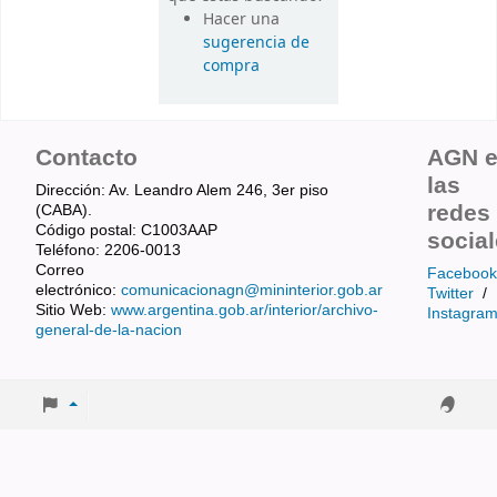
Hacer una
sugerencia de
compra
Contacto
AGN 
las
Dirección: Av. Leandro Alem 246, 3er piso
redes
(CABA).
Código postal: C1003AAP
socia
Teléfono: 2206-0013
Correo
Facebook
electrónico:
comunicacionagn@mininterior.gob.ar
Twitter
/
Sitio Web:
www.argentina.gob.ar/interior/archivo-
Instagra
general-de-la-nacion