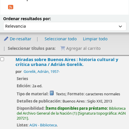
Ordenar
Ordenar por:
Ordenar resultados por:
De-resaltar
Seleccionar todo
Limpiar todo
Seleccionar títulos para:
Agregar al carrito
esultados
Miradas sobre Buenos Aires : historia cultural y
crítica urbana /
Adrián Gorelik.
por
Gorelik, Adrián
, 1957-
Series
Edición:
2a ed.
Tipo de material:
Texto
; Formato:
caracteres normales
Detalles de publicación:
Buenos Aires :
Siglo XXI,
2013
Disponibilidad:
Ítems disponibles para préstamo:
Biblioteca
del Archivo General de la Nación
(1)
Signatura topográfica:
AGN
20721
.
Listas:
AGN - Biblioteca
.