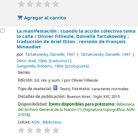
valoración
Valoración media: 0.0 de 5 estrellas
Agregar al carrito
La manifestación : cuando la acción colectiva toma
la calle /
Olivier Fillieule, Danielle Tartakowsky ;
traducción de Ariel Dilon ; revisión de François
Minaudier.
por
Tartakowsky, Danielle
, 1947-
Tartakowsky, Danielle
, 1947-
Dilon, Ariel
, 1964-
[traductor]
Gargarella, Roberto
, 1964-
[prologuista]
Series
Edición:
Ed. rev. y aum. / por Olivier Fillieule.
Tipo de material:
Texto
; Formato:
caracteres normales
Detalles de publicación:
Buenos Aires :
Siglo XXI,
2015
Disponibilidad:
Ítems disponibles para préstamo:
Biblioteca
del Archivo General de la Nación
(1)
Signatura topográfica:
AGN
21074
.
Listas:
AGN - Biblioteca
.
valoración
Valoración media: 0.0 de 5 estrellas