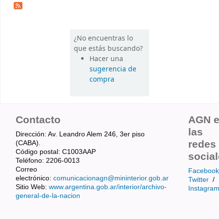
¿No encuentras lo
que estás buscando?
Hacer una
sugerencia de
compra
Contacto
AGN 
las
Dirección: Av. Leandro Alem 246, 3er piso
redes
(CABA).
Código postal: C1003AAP
socia
Teléfono: 2206-0013
Correo
Facebook
electrónico:
comunicacionagn@mininterior.gob.ar
Twitter
/
Sitio Web:
www.argentina.gob.ar/interior/archivo-
Instagra
general-de-la-nacion