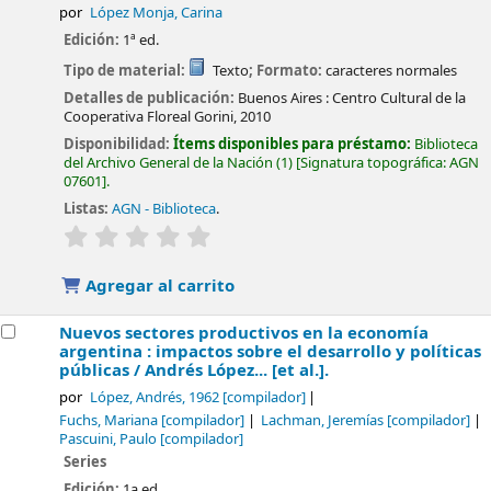
por
López Monja, Carina
Edición:
1ª ed.
Tipo de material:
Texto
; Formato:
caracteres normales
Detalles de publicación:
Buenos Aires :
Centro Cultural de la
Cooperativa Floreal Gorini,
2010
Disponibilidad:
Ítems disponibles para préstamo:
Biblioteca
del Archivo General de la Nación
(1)
Signatura topográfica:
AGN
07601
.
Listas:
AGN - Biblioteca
.
valoración
Valoración media: 0.0 de 5 estrellas
Agregar al carrito
Nuevos sectores productivos en la economía
argentina : impactos sobre el desarrollo y políticas
públicas /
Andrés López... [et al.].
por
López, Andrés
, 1962
[compilador]
Fuchs, Mariana
[compilador]
Lachman, Jeremías
[compilador]
Pascuini, Paulo
[compilador]
Series
Edición:
1a ed.