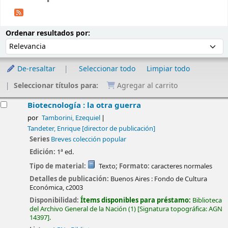
Ordenar
Ordenar por:
Ordenar resultados por:
De-resaltar
Seleccionar todo
Limpiar todo
Seleccionar títulos para:
Agregar al carrito
esultados
Biotecnología : la otra guerra
por
Tamborini, Ezequiel
Tandeter, Enrique
[director de publicación]
Series
Breves colección popular
Edición:
1ª ed.
Tipo de material:
Texto
; Formato:
caracteres normales
Detalles de publicación:
Buenos Aires :
Fondo de Cultura
Económica,
c2003
Disponibilidad:
Ítems disponibles para préstamo:
Biblioteca
del Archivo General de la Nación
(1)
Signatura topográfica:
AGN
14397
.