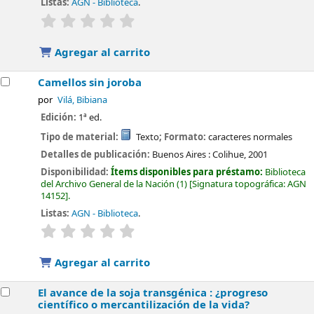
Listas:
AGN - Biblioteca
.
valoración
Valoración media: 0.0 de 5 estrellas
Agregar al carrito
Camellos sin joroba
por
Vilá, Bibiana
Edición:
1ª ed.
Tipo de material:
Texto
; Formato:
caracteres normales
Detalles de publicación:
Buenos Aires :
Colihue,
2001
Disponibilidad:
Ítems disponibles para préstamo:
Biblioteca
del Archivo General de la Nación
(1)
Signatura topográfica:
AGN
14152
.
Listas:
AGN - Biblioteca
.
valoración
Valoración media: 0.0 de 5 estrellas
Agregar al carrito
El avance de la soja transgénica : ¿progreso
científico o mercantilización de la vida?