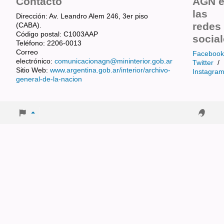
Contacto
AGN 
las
Dirección: Av. Leandro Alem 246, 3er piso
redes
(CABA).
Código postal: C1003AAP
socia
Teléfono: 2206-0013
Correo
Facebook
electrónico:
comunicacionagn@mininterior.gob.ar
Twitter
/
Sitio Web:
www.argentina.gob.ar/interior/archivo-
Instagra
general-de-la-nacion