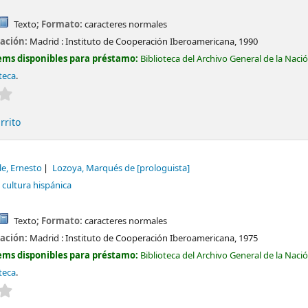
Texto
; Formato:
caracteres normales
cación:
Madrid :
Instituto de Cooperación Iberoamericana,
1990
ems disponibles para préstamo:
Biblioteca del Archivo General de la Naci
teca
.
Valoración media: 0.0 de 5 estrellas
rrito
e, Ernesto
Lozoya, Marqués de
[prologuista]
 cultura hispánica
Texto
; Formato:
caracteres normales
cación:
Madrid :
Instituto de Cooperación Iberoamericana,
1975
ems disponibles para préstamo:
Biblioteca del Archivo General de la Naci
teca
.
Valoración media: 0.0 de 5 estrellas