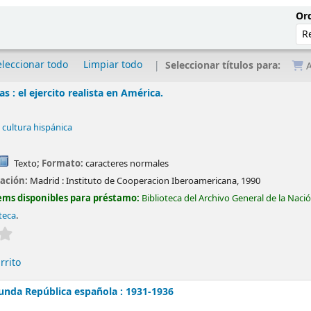
Ord
eleccionar todo
Limpiar todo
Seleccionar títulos para:
A
s : el ejercito realista en América.
 cultura hispánica
Texto
; Formato:
caracteres normales
cación:
Madrid :
Instituto de Cooperacion Iberoamericana,
1990
ems disponibles para préstamo:
Biblioteca del Archivo General de la Naci
teca
.
Valoración media: 0.0 de 5 estrellas
rrito
gunda República española : 1931-1936