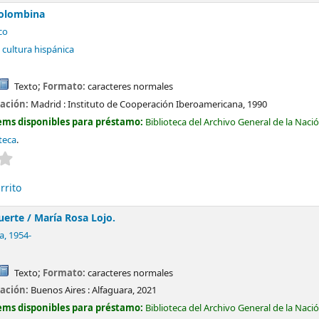
colombina
co
 cultura hispánica
Texto
; Formato:
caracteres normales
cación:
Madrid :
Instituto de Cooperación Iberoamericana,
1990
ems disponibles para préstamo:
Biblioteca del Archivo General de la Naci
teca
.
Valoración media: 0.0 de 5 estrellas
rrito
muerte /
María Rosa Lojo.
a
, 1954-
Texto
; Formato:
caracteres normales
cación:
Buenos Aires :
Alfaguara,
2021
ems disponibles para préstamo:
Biblioteca del Archivo General de la Naci