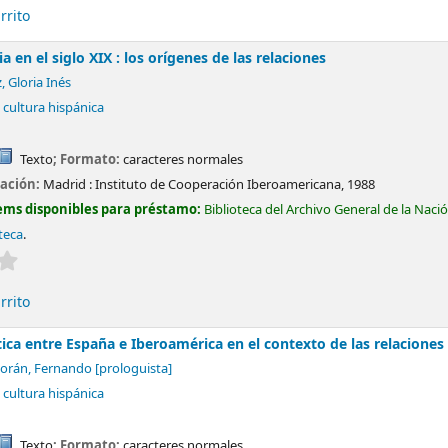
rrito
 en el siglo XIX : los orígenes de las relaciones
 Gloria Inés
 cultura hispánica
Texto
; Formato:
caracteres normales
cación:
Madrid :
Instituto de Cooperación Iberoamericana,
1988
ems disponibles para préstamo:
Biblioteca del Archivo General de la Naci
teca
.
Valoración media: 0.0 de 5 estrellas
rrito
ica entre España e Iberoamérica en el contexto de las relaciones
orán, Fernando
[prologuista]
 cultura hispánica
Texto
; Formato:
caracteres normales