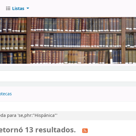
Listas
go
otecas
a para 'se,phr:"Hispánica"'
etornó 13 resultados.