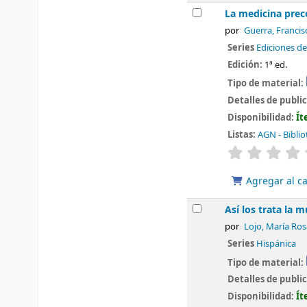
La medicina pre
por
Guerra, Francis
Series
Ediciones de
Edición:
1ª ed.
Tipo de material:
Detalles de publi
Disponibilidad:
Ít
Listas:
AGN - Biblio
valoración
Agregar al ca
Así los trata la 
por
Lojo, María Ros
Series
Hispánica
Tipo de material:
Detalles de publi
Disponibilidad:
Ít