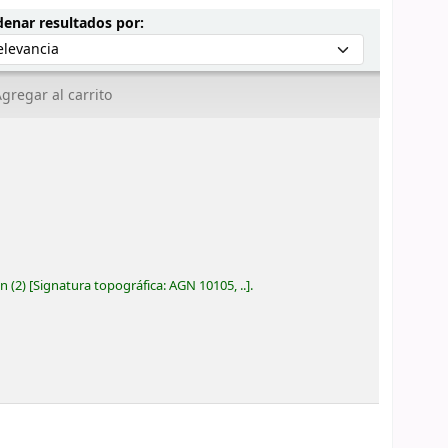
Ordenar por:
enar resultados por:
gregar al carrito
ón
(2)
Signatura topográfica:
AGN 10105, ..
.