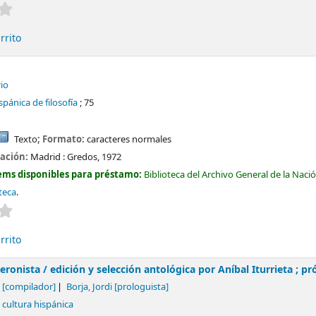
Valoración media: 0.0 de 5 estrellas
rrito
io
spánica de filosofía
; 75
Texto
; Formato:
caracteres normales
cación:
Madrid :
Gredos,
1972
ems disponibles para préstamo:
Biblioteca del Archivo General de la Naci
teca
.
Valoración media: 0.0 de 5 estrellas
rrito
eronista /
edición y selección antológica por Aníbal Iturrieta ; pr
[compilador]
Borja, Jordi
[prologuista]
 cultura hispánica