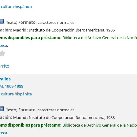
 cultura hispánica
Texto
; Formato:
caracteres normales
cación:
Madrid :
Instituto de Cooperación Iberoamericana,
1986
ems disponibles para préstamo:
Biblioteca del Archivo General de la Naci
teca
.
Valoración media: 0.0 de 5 estrellas
rrito
allos
 M
, 1909-1988
 cultura hispánica
Texto
; Formato:
caracteres normales
cación:
Madrid :
Instituto de Cooperación Iberoamericana,
1988
ems disponibles para préstamo:
Biblioteca del Archivo General de la Naci
teca
.