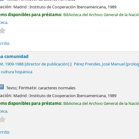
cación:
Madrid :
Instituto de Cooperación Iberoamericana,
1989
ems disponibles para préstamo:
Biblioteca del Archivo General de la Naci
teca
.
Valoración media: 0.0 de 5 estrellas
rrito
una comunidad
 M
, 1909-1988
[director de publicación]
Pérez Prendes, José Manuel
[prolog
 cultura hispánica
Texto
; Formato:
caracteres normales
cación:
Madrid :
Instituto de Cooperacion Iberoamericana,
1989
ems disponibles para préstamo:
Biblioteca del Archivo General de la Naci
teca
.
Valoración media: 0.0 de 5 estrellas
rrito