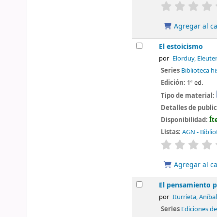
valoración
Agregar al ca
El estoicismo
por
Elorduy, Eleuter
Series
Biblioteca hi
Edición:
1ª ed.
Tipo de material:
Detalles de publi
Disponibilidad:
Ít
Listas:
AGN - Biblio
valoración
Agregar al ca
El pensamiento p
por
Iturrieta, Aníbal
Series
Ediciones de