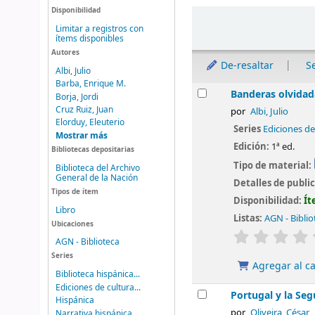
Disponibilidad
Ordenar
Limitar a registros con
ítems disponibles
Autores
De-resaltar
S
Albi, Julio
Barba, Enrique M.
Resultados
Banderas olvidada
Borja, Jordi
Cruz Ruiz, Juan
por
Albi, Julio
Elorduy, Eleuterio
Series
Ediciones de
Mostrar más
Edición:
1ª ed.
Bibliotecas depositarias
Tipo de material:
Biblioteca del Archivo
General de la Nación
Detalles de publi
Tipos de ítem
Disponibilidad:
Ít
Libro
Listas:
AGN - Biblio
Ubicaciones
valoración
AGN - Biblioteca
Series
Agregar al ca
Biblioteca hispánica...
Ediciones de cultura...
Portugal y la Se
Hispánica
por
Oliveira, César
Narrativa hispánica