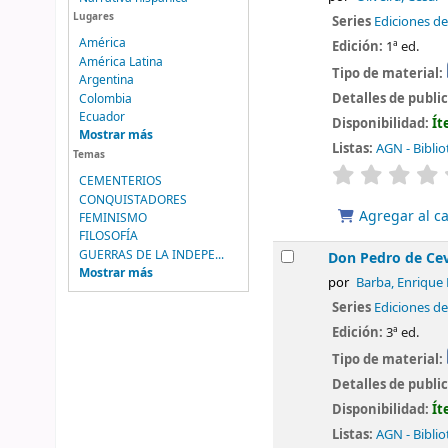
Lugares
Series
Ediciones de
América
Edición:
1ª ed.
América Latina
Tipo de material:
Argentina
Detalles de publi
Colombia
Ecuador
Disponibilidad:
Ít
Mostrar más
Listas:
AGN - Biblio
Temas
valoración
CEMENTERIOS
CONQUISTADORES
Agregar al ca
FEMINISMO
FILOSOFÍA
GUERRAS DE LA INDEPE...
Don Pedro de Cev
Mostrar más
por
Barba, Enrique
Series
Ediciones de
Edición:
3ª ed.
Tipo de material:
Detalles de publi
Disponibilidad:
Ít
Listas:
AGN - Biblio