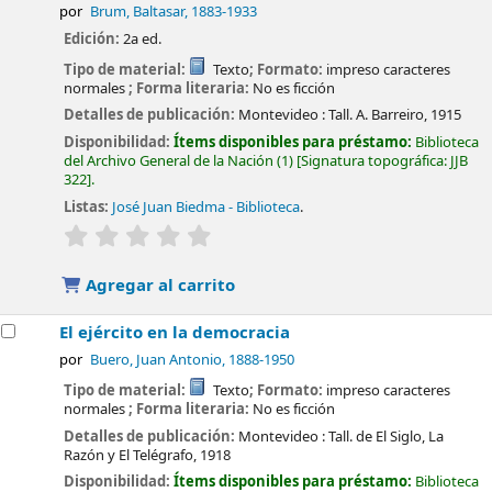
por
Brum, Baltasar
, 1883-1933
Edición:
2a ed.
Tipo de material:
Texto
; Formato:
impreso caracteres
normales
; Forma literaria:
No es ficción
Detalles de publicación:
Montevideo :
Tall. A. Barreiro,
1915
Disponibilidad:
Ítems disponibles para préstamo:
Biblioteca
del Archivo General de la Nación
(1)
Signatura topográfica:
JJB
322
.
Listas:
José Juan Biedma - Biblioteca
.
valoración
Valoración media: 0.0 de 5 estrellas
Agregar al carrito
El ejército en la democracia
por
Buero, Juan Antonio
, 1888-1950
Tipo de material:
Texto
; Formato:
impreso caracteres
normales
; Forma literaria:
No es ficción
Detalles de publicación:
Montevideo :
Tall. de El Siglo, La
Razón y El Telégrafo,
1918
Disponibilidad:
Ítems disponibles para préstamo:
Biblioteca