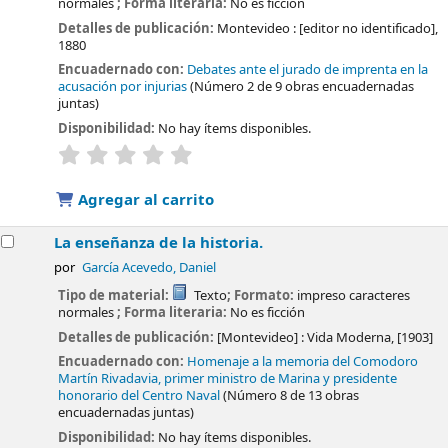
normales
; Forma literaria:
No es ficción
Detalles de publicación:
Montevideo :
[editor no identificado],
1880
Encuadernado con:
Debates ante el jurado de imprenta en la
acusación por injurias
(Número 2 de 9 obras encuadernadas
juntas)
Disponibilidad:
No hay ítems disponibles.
valoración
Valoración media: 0.0 de 5 estrellas
Agregar al carrito
La enseñanza de la historia.
por
García Acevedo, Daniel
Tipo de material:
Texto
; Formato:
impreso caracteres
normales
; Forma literaria:
No es ficción
Detalles de publicación:
[Montevideo] :
Vida Moderna,
[1903]
Encuadernado con:
Homenaje a la memoria del Comodoro
Martín Rivadavia, primer ministro de Marina y presidente
honorario del Centro Naval
(Número 8 de 13 obras
encuadernadas juntas)
Disponibilidad:
No hay ítems disponibles.