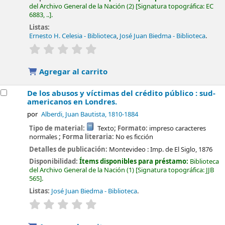
del Archivo General de la Nación
(2)
Signatura topográfica:
EC
6883, ..
.
Listas:
Ernesto H. Celesia - Biblioteca
,
José Juan Biedma - Biblioteca
.
valoración
Valoración media: 0.0 de 5 estrellas
Agregar al carrito
De los abusos y víctimas del crédito público : sud-
americanos en Londres.
por
Alberdi, Juan Bautista
, 1810-1884
Tipo de material:
Texto
; Formato:
impreso caracteres
normales
; Forma literaria:
No es ficción
Detalles de publicación:
Montevideo :
Imp. de El Siglo,
1876
Disponibilidad:
Ítems disponibles para préstamo:
Biblioteca
del Archivo General de la Nación
(1)
Signatura topográfica:
JJB
565
.
Listas:
José Juan Biedma - Biblioteca
.
valoración
Valoración media: 0.0 de 5 estrellas