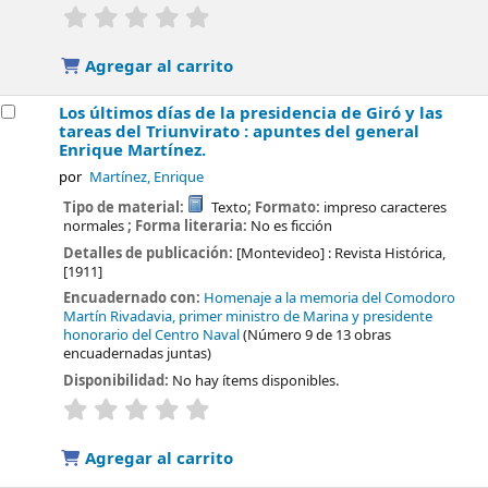
valoración
Valoración media: 0.0 de 5 estrellas
Agregar al carrito
Los últimos días de la presidencia de Giró y las
tareas del Triunvirato : apuntes del general
Enrique Martínez.
por
Martínez, Enrique
Tipo de material:
Texto
; Formato:
impreso caracteres
normales
; Forma literaria:
No es ficción
Detalles de publicación:
[Montevideo] :
Revista Histórica,
[1911]
Encuadernado con:
Homenaje a la memoria del Comodoro
Martín Rivadavia, primer ministro de Marina y presidente
honorario del Centro Naval
(Número 9 de 13 obras
encuadernadas juntas)
Disponibilidad:
No hay ítems disponibles.
valoración
Valoración media: 0.0 de 5 estrellas
Agregar al carrito