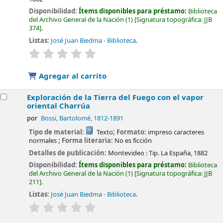
Disponibilidad:
Ítems disponibles para préstamo:
Biblioteca
del Archivo General de la Nación
(1)
Signatura topográfica:
JJB
374
.
Listas:
José Juan Biedma - Biblioteca
.
valoración
Valoración media: 0.0 de 5 estrellas
Agregar al carrito
Exploración de la Tierra del Fuego con el vapor
oriental Charrúa
por
Bossi, Bartolomé
, 1812-1891
Tipo de material:
Texto
; Formato:
impreso caracteres
normales
; Forma literaria:
No es ficción
Detalles de publicación:
Montevideo :
Tip. La España,
1882
Disponibilidad:
Ítems disponibles para préstamo:
Biblioteca
del Archivo General de la Nación
(1)
Signatura topográfica:
JJB
211
.
Listas:
José Juan Biedma - Biblioteca
.
valoración
Valoración media: 0.0 de 5 estrellas