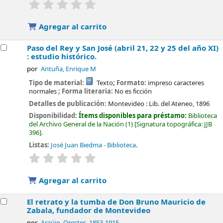
valoración
Valoración media: 0.0 de 5 estrellas
Agregar al carrito
Paso del Rey y San José (abril 21, 22 y 25 del año XI)
: estudio histórico.
por
Antuña, Enrique M
Tipo de material:
Texto
; Formato:
impreso caracteres
normales
; Forma literaria:
No es ficción
Detalles de publicación:
Montevideo :
Lib. del Ateneo,
1896
Disponibilidad:
Ítems disponibles para préstamo:
Biblioteca
del Archivo General de la Nación
(1)
Signatura topográfica:
JJB
396
.
Listas:
José Juan Biedma - Biblioteca
.
valoración
Valoración media: 0.0 de 5 estrellas
Agregar al carrito
El retrato y la tumba de Don Bruno Mauricio de
Zabala, fundador de Montevideo
por
Araújo, Orestes
, 1853-1915