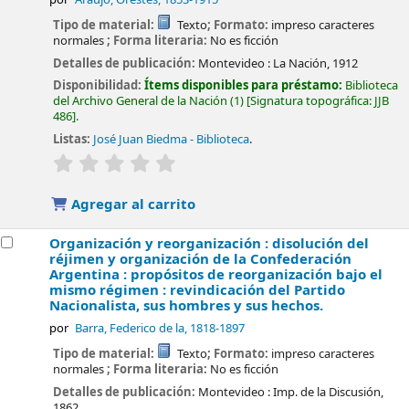
Tipo de material:
Texto
; Formato:
impreso caracteres
normales
; Forma literaria:
No es ficción
Detalles de publicación:
Montevideo :
La Nación,
1912
Disponibilidad:
Ítems disponibles para préstamo:
Biblioteca
del Archivo General de la Nación
(1)
Signatura topográfica:
JJB
486
.
Listas:
José Juan Biedma - Biblioteca
.
valoración
Valoración media: 0.0 de 5 estrellas
Agregar al carrito
Organización y reorganización : disolución del
réjimen y organización de la Confederación
Argentina : propósitos de reorganización bajo el
mismo régimen : revindicación del Partido
Nacionalista, sus hombres y sus hechos.
por
Barra, Federico de la
, 1818-1897
Tipo de material:
Texto
; Formato:
impreso caracteres
normales
; Forma literaria:
No es ficción
Detalles de publicación:
Montevideo :
Imp. de la Discusión,
1862