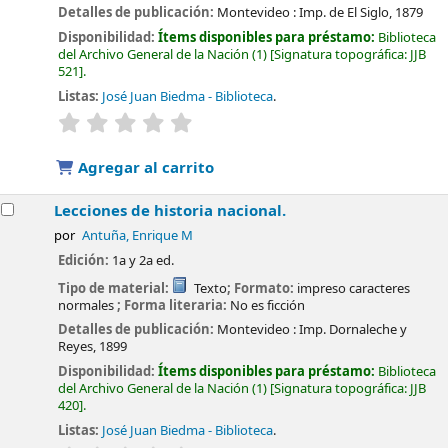
Detalles de publicación:
Montevideo :
Imp. de El Siglo,
1879
Disponibilidad:
Ítems disponibles para préstamo:
Biblioteca
del Archivo General de la Nación
(1)
Signatura topográfica:
JJB
521
.
Listas:
José Juan Biedma - Biblioteca
.
valoración
Valoración media: 0.0 de 5 estrellas
Agregar al carrito
Lecciones de historia nacional.
por
Antuña, Enrique M
Edición:
1a y 2a ed.
Tipo de material:
Texto
; Formato:
impreso caracteres
normales
; Forma literaria:
No es ficción
Detalles de publicación:
Montevideo :
Imp. Dornaleche y
Reyes,
1899
Disponibilidad:
Ítems disponibles para préstamo:
Biblioteca
del Archivo General de la Nación
(1)
Signatura topográfica:
JJB
420
.
Listas:
José Juan Biedma - Biblioteca
.