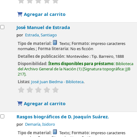
Agregar al carrito
José Manuel de Estrada
por
Estrada, Santiago
Tipo de material:
Texto
; Formato:
impreso caracteres
normales
; Forma literaria:
No es ficción
Detalles de publicación:
Montevideo :
Tip. Barreiro,
1888
Disponibilidad:
Ítems disponibles para préstamo:
Biblioteca
del Archivo General de la Nación
(1)
Signatura topográfica:
JJB
217
.
Listas:
José Juan Biedma - Biblioteca
.
valoración
Valoración media: 0.0 de 5 estrellas
Agregar al carrito
Rasgos biográficos de D. Joaquín Suárez.
por
Demaría, Isidoro
Tipo de material:
Texto
; Formato:
impreso caracteres