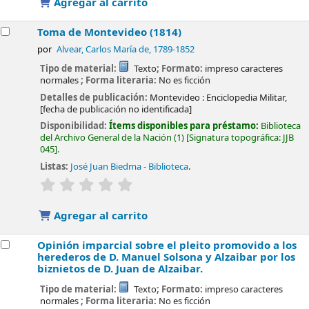
Agregar al carrito
Toma de Montevideo (1814)
por
Alvear, Carlos María de
, 1789-1852
Tipo de material:
Texto
; Formato:
impreso caracteres
normales
; Forma literaria:
No es ficción
Detalles de publicación:
Montevideo :
Enciclopedia Militar,
[fecha de publicación no identificada]
Disponibilidad:
Ítems disponibles para préstamo:
Biblioteca
del Archivo General de la Nación
(1)
Signatura topográfica:
JJB
045
.
Listas:
José Juan Biedma - Biblioteca
.
valoración
Valoración media: 0.0 de 5 estrellas
Agregar al carrito
Opinión imparcial sobre el pleito promovido a los
herederos de D. Manuel Solsona y Alzaibar por los
biznietos de D. Juan de Alzaibar.
Tipo de material:
Texto
; Formato:
impreso caracteres
normales
; Forma literaria:
No es ficción