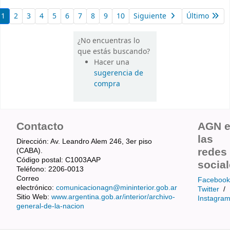
1
2
3
4
5
6
7
8
9
10
Siguiente
Último
¿No encuentras lo
que estás buscando?
Hacer una
sugerencia de
compra
Contacto
AGN 
las
Dirección: Av. Leandro Alem 246, 3er piso
redes
(CABA).
Código postal: C1003AAP
socia
Teléfono: 2206-0013
Correo
Facebook
electrónico:
comunicacionagn@mininterior.gob.ar
Twitter
/
Sitio Web:
www.argentina.gob.ar/interior/archivo-
Instagra
general-de-la-nacion