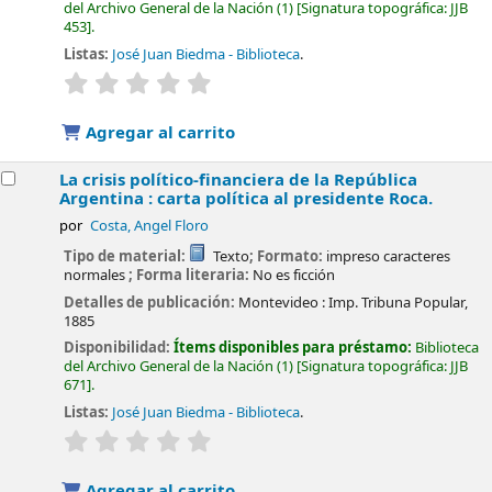
del Archivo General de la Nación
(1)
Signatura topográfica:
JJB
453
.
Listas:
José Juan Biedma - Biblioteca
.
valoración
Valoración media: 0.0 de 5 estrellas
Agregar al carrito
La crisis político-financiera de la República
Argentina : carta política al presidente Roca.
por
Costa, Angel Floro
Tipo de material:
Texto
; Formato:
impreso caracteres
normales
; Forma literaria:
No es ficción
Detalles de publicación:
Montevideo :
Imp. Tribuna Popular,
1885
Disponibilidad:
Ítems disponibles para préstamo:
Biblioteca
del Archivo General de la Nación
(1)
Signatura topográfica:
JJB
671
.
Listas:
José Juan Biedma - Biblioteca
.
valoración
Valoración media: 0.0 de 5 estrellas
Agregar al carrito