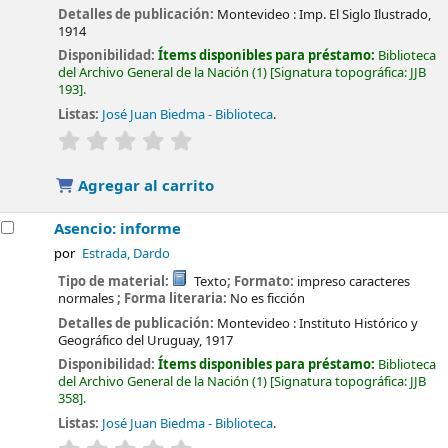
Detalles de publicación:
Montevideo :
Imp. El Siglo Ilustrado,
1914
Disponibilidad:
Ítems disponibles para préstamo:
Biblioteca
del Archivo General de la Nación
(1)
Signatura topográfica:
JJB
193
.
Listas:
José Juan Biedma - Biblioteca
.
valoración
Valoración media: 0.0 de 5 estrellas
Agregar al carrito
Asencio: informe
por
Estrada, Dardo
Tipo de material:
Texto
; Formato:
impreso caracteres
normales
; Forma literaria:
No es ficción
Detalles de publicación:
Montevideo :
Instituto Histórico y
Geográfico del Uruguay,
1917
Disponibilidad:
Ítems disponibles para préstamo:
Biblioteca
del Archivo General de la Nación
(1)
Signatura topográfica:
JJB
358
.
Listas:
José Juan Biedma - Biblioteca
.
valoración
Valoración media: 0.0 de 5 estrellas