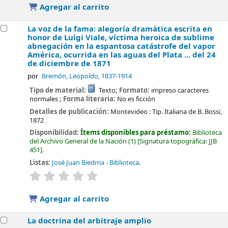
Agregar al carrito
La voz de la fama: alegoría dramática escrita en
honor de Luigi Viale, víctima heroica de sublime
abnegación en la espantosa catástrofe del vapor
América, ocurrida en las aguas del Plata ... del 24
de diciembre de 1871
por
Bremón, Leopoldo
, 1837-1914
Tipo de material:
Texto
; Formato:
impreso caracteres
normales
; Forma literaria:
No es ficción
Detalles de publicación:
Montevideo :
Tip. Italiana de B. Bossi,
1872
Disponibilidad:
Ítems disponibles para préstamo:
Biblioteca
del Archivo General de la Nación
(1)
Signatura topográfica:
JJB
451
.
Listas:
José Juan Biedma - Biblioteca
.
valoración
Valoración media: 0.0 de 5 estrellas
Agregar al carrito
La doctrina del arbitraje amplio