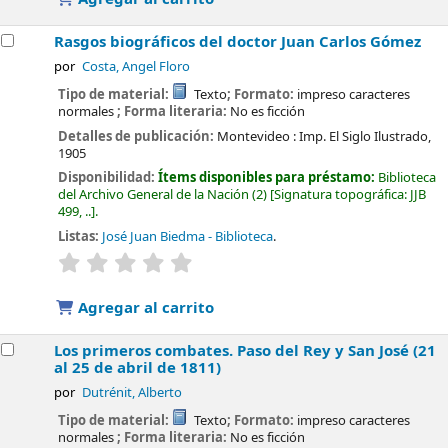
Rasgos biográficos del doctor Juan Carlos Gómez
por
Costa, Angel Floro
Tipo de material:
Texto
; Formato:
impreso caracteres
normales
; Forma literaria:
No es ficción
Detalles de publicación:
Montevideo :
Imp. El Siglo Ilustrado,
1905
Disponibilidad:
Ítems disponibles para préstamo:
Biblioteca
del Archivo General de la Nación
(2)
Signatura topográfica:
JJB
499, ..
.
Listas:
José Juan Biedma - Biblioteca
.
valoración
Valoración media: 0.0 de 5 estrellas
Agregar al carrito
Los primeros combates. Paso del Rey y San José (21
al 25 de abril de 1811)
por
Dutrénit, Alberto
Tipo de material:
Texto
; Formato:
impreso caracteres
normales
; Forma literaria:
No es ficción