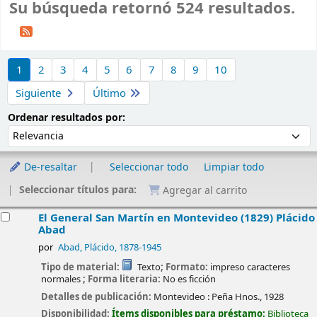
Su búsqueda retornó 524 resultados.
Ordenar
1
2
3
4
5
6
7
8
9
10
Siguiente
Último
Ordenar por:
Ordenar resultados por:
De-resaltar
Seleccionar todo
Limpiar todo
Seleccionar títulos para:
Agregar al carrito
esultados
El General San Martín en Montevideo (1829)
Plácido
Abad
por
Abad, Plácido
, 1878-1945
Tipo de material:
Texto
; Formato:
impreso caracteres
normales
; Forma literaria:
No es ficción
Detalles de publicación:
Montevideo :
Peña Hnos.,
1928
Disponibilidad:
Ítems disponibles para préstamo:
Biblioteca