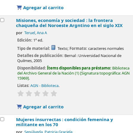
Agregar al carrito
Misiones, economía y sociedad : la frontera
chaqueña del Noroeste Argntino en el siglo XIX
por
Teruel, Ana A
Edición:
1ª ed.
Tipo de material:
Texto
; Formato:
caracteres normales
Detalles de publicación:
Bernal :
Universidad Nacional de
Quilmes,
2005
Disponibilidad:
Ítems disponibles para préstamo:
Biblioteca
del Archivo General de la Nación
(1)
Signatura topográfica:
AGN
15969
.
Listas:
AGN - Biblioteca
.
valoración
Valoración media: 0.0 de 5 estrellas
Agregar al carrito
Mujeres insurrectas : condición femenina y
militante en los 70
por
Sepúlveda, Patricia Graciela