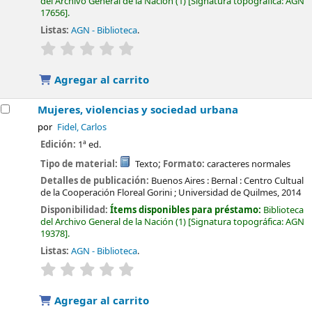
del Archivo General de la Nación
(1)
Signatura topográfica:
AGN
17656
.
Listas:
AGN - Biblioteca
.
valoración
Valoración media: 0.0 de 5 estrellas
Agregar al carrito
Mujeres, violencias y sociedad urbana
por
Fidel, Carlos
Edición:
1ª ed.
Tipo de material:
Texto
; Formato:
caracteres normales
Detalles de publicación:
Buenos Aires : Bernal :
Centro Cultual
de la Cooperación Floreal Gorini ; Universidad de Quilmes,
2014
Disponibilidad:
Ítems disponibles para préstamo:
Biblioteca
del Archivo General de la Nación
(1)
Signatura topográfica:
AGN
19378
.
Listas:
AGN - Biblioteca
.
valoración
Valoración media: 0.0 de 5 estrellas
Agregar al carrito