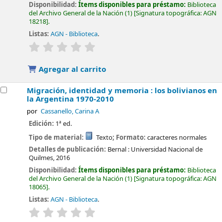
Disponibilidad:
Ítems disponibles para préstamo:
Biblioteca
del Archivo General de la Nación
(1)
Signatura topográfica:
AGN
18218
.
Listas:
AGN - Biblioteca
.
valoración
Valoración media: 0.0 de 5 estrellas
Agregar al carrito
Migración, identidad y memoria : los bolivianos en
la Argentina 1970-2010
por
Cassanello, Carina A
Edición:
1ª ed.
Tipo de material:
Texto
; Formato:
caracteres normales
Detalles de publicación:
Bernal :
Universidad Nacional de
Quilmes,
2016
Disponibilidad:
Ítems disponibles para préstamo:
Biblioteca
del Archivo General de la Nación
(1)
Signatura topográfica:
AGN
18065
.
Listas:
AGN - Biblioteca
.
valoración
Valoración media: 0.0 de 5 estrellas