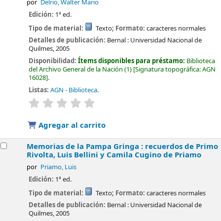
por
Delrio, Walter Mario
Edición:
1ª ed.
Tipo de material:
Texto
; Formato:
caracteres normales
Detalles de publicación:
Bernal :
Universidad Nacional de
Quilmes,
2005
Disponibilidad:
Ítems disponibles para préstamo:
Biblioteca
del Archivo General de la Nación
(1)
Signatura topográfica:
AGN
16028
.
Listas:
AGN - Biblioteca
.
valoración
Valoración media: 0.0 de 5 estrellas
Agregar al carrito
Memorias de la Pampa Gringa : recuerdos de Primo
Rivolta, Luis Bellini y Camila Cugino de Priamo
por
Priamo, Luis
Edición:
1ª ed.
Tipo de material:
Texto
; Formato:
caracteres normales
Detalles de publicación:
Bernal :
Universidad Nacional de
Quilmes,
2005