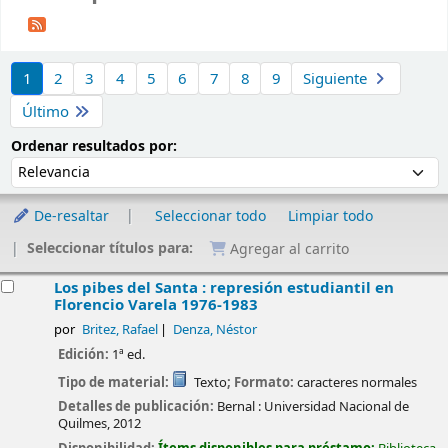
Ordenar
1
2
3
4
5
6
7
8
9
Siguiente
Último
Ordenar por:
Ordenar resultados por:
De-resaltar
Seleccionar todo
Limpiar todo
Seleccionar títulos para:
Agregar al carrito
esultados
Los pibes del Santa : represión estudiantil en
Florencio Varela 1976-1983
por
Britez, Rafael
Denza, Néstor
Edición:
1ª ed.
Tipo de material:
Texto
; Formato:
caracteres normales
Detalles de publicación:
Bernal :
Universidad Nacional de
Quilmes,
2012