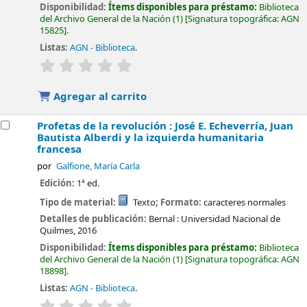
Disponibilidad:
Ítems disponibles para préstamo:
Biblioteca
del Archivo General de la Nación
(1)
Signatura topográfica:
AGN
15825
.
Listas:
AGN - Biblioteca
.
valoración
Valoración media: 0.0 de 5 estrellas
Agregar al carrito
Profetas de la revolución : José E. Echeverría, Juan
Bautista Alberdi y la izquierda humanitaria
francesa
por
Galfione, María Carla
Edición:
1ª ed.
Tipo de material:
Texto
; Formato:
caracteres normales
Detalles de publicación:
Bernal :
Universidad Nacional de
Quilmes,
2016
Disponibilidad:
Ítems disponibles para préstamo:
Biblioteca
del Archivo General de la Nación
(1)
Signatura topográfica:
AGN
18898
.
Listas:
AGN - Biblioteca
.
valoración
Valoración media: 0.0 de 5 estrellas