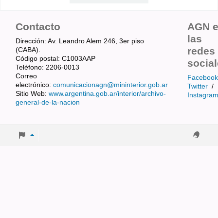
Contacto
AGN 
las
Dirección: Av. Leandro Alem 246, 3er piso
redes
(CABA).
Código postal: C1003AAP
socia
Teléfono: 2206-0013
Correo
Facebook
electrónico:
comunicacionagn@mininterior.gob.ar
Twitter
/
Sitio Web:
www.argentina.gob.ar/interior/archivo-
Instagra
general-de-la-nacion