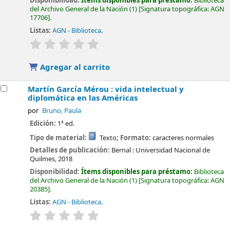
Disponibilidad:
Ítems disponibles para préstamo:
Biblioteca
del Archivo General de la Nación
(1)
Signatura topográfica:
AGN
17706
.
Listas:
AGN - Biblioteca
.
valoración
Valoración media: 0.0 de 5 estrellas
Agregar al carrito
Martín García Mérou : vida intelectual y
diplomática en las Américas
por
Bruno, Paula
Edición:
1ª ed.
Tipo de material:
Texto
; Formato:
caracteres normales
Detalles de publicación:
Bernal :
Universidad Nacional de
Quilmes,
2018
Disponibilidad:
Ítems disponibles para préstamo:
Biblioteca
del Archivo General de la Nación
(1)
Signatura topográfica:
AGN
20385
.
Listas:
AGN - Biblioteca
.
valoración
Valoración media: 0.0 de 5 estrellas