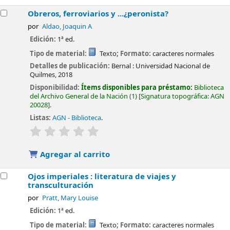
Obreros, ferroviarios y ...¿peronista?
por
Aldao, Joaquin A
Edición:
1ª ed.
Tipo de material:
Texto
; Formato:
caracteres normales
Detalles de publicación:
Bernal :
Universidad Nacional de
Quilmes,
2018
Disponibilidad:
Ítems disponibles para préstamo:
Biblioteca
del Archivo General de la Nación
(1)
Signatura topográfica:
AGN
20028
.
Listas:
AGN - Biblioteca
.
valoración
Valoración media: 0.0 de 5 estrellas
Agregar al carrito
Ojos imperiales : literatura de viajes y
transculturación
por
Pratt, Mary Louise
Edición:
1ª ed.
Tipo de material:
Texto
; Formato:
caracteres normales