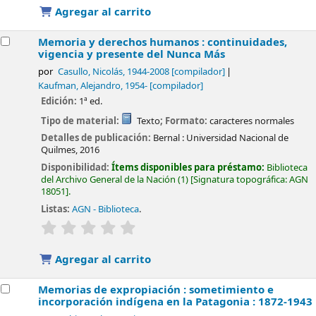
Agregar al carrito
Memoria y derechos humanos : continuidades,
vigencia y presente del Nunca Más
por
Casullo, Nicolás
, 1944-2008
[compilador]
Kaufman, Alejandro
, 1954-
[compilador]
Edición:
1ª ed.
Tipo de material:
Texto
; Formato:
caracteres normales
Detalles de publicación:
Bernal :
Universidad Nacional de
Quilmes,
2016
Disponibilidad:
Ítems disponibles para préstamo:
Biblioteca
del Archivo General de la Nación
(1)
Signatura topográfica:
AGN
18051
.
Listas:
AGN - Biblioteca
.
valoración
Valoración media: 0.0 de 5 estrellas
Agregar al carrito
Memorias de expropiación : sometimiento e
incorporación indígena en la Patagonia : 1872-1943