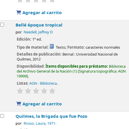
Agregar al carrito
Bellé époque tropical
por
Needell, Jeffrey D
Edición:
1ª ed.
Tipo de material:
Texto
; Formato:
caracteres normales
Detalles de publicación:
Bernal :
Universidad Nacional de
Quilmes,
2012
Disponibilidad:
Ítems disponibles para préstamo:
Biblioteca
del Archivo General de la Nación
(1)
Signatura topográfica:
AGN
19999
.
Listas:
AGN - Biblioteca
.
valoración
Valoración media: 0.0 de 5 estrellas
Agregar al carrito
Quilmes, la Brigada que fue Pozo
por
Rosso, Laura
, 1971-