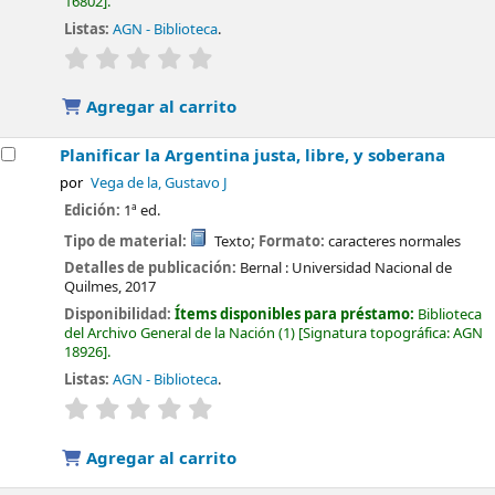
16802
.
Listas:
AGN - Biblioteca
.
valoración
Valoración media: 0.0 de 5 estrellas
Agregar al carrito
Planificar la Argentina justa, libre, y soberana
por
Vega de la, Gustavo J
Edición:
1ª ed.
Tipo de material:
Texto
; Formato:
caracteres normales
Detalles de publicación:
Bernal :
Universidad Nacional de
Quilmes,
2017
Disponibilidad:
Ítems disponibles para préstamo:
Biblioteca
del Archivo General de la Nación
(1)
Signatura topográfica:
AGN
18926
.
Listas:
AGN - Biblioteca
.
valoración
Valoración media: 0.0 de 5 estrellas
Agregar al carrito