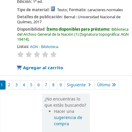
Edición:
1ª ed.
Tipo de material:
Texto
; Formato:
caracteres normales
Detalles de publicación:
Bernal :
Universidad Nacional de
Quilmes,
2017
Disponibilidad:
Ítems disponibles para préstamo:
Biblioteca
del Archivo General de la Nación
(1)
Signatura topográfica:
AGN
19414
.
Listas:
AGN - Biblioteca
.
valoración
Valoración media: 0.0 de 5 estrellas
Agregar al carrito
1
2
3
4
5
6
7
8
9
Siguiente
Último
¿No encuentras lo
que estás buscando?
Hacer una
sugerencia de
compra