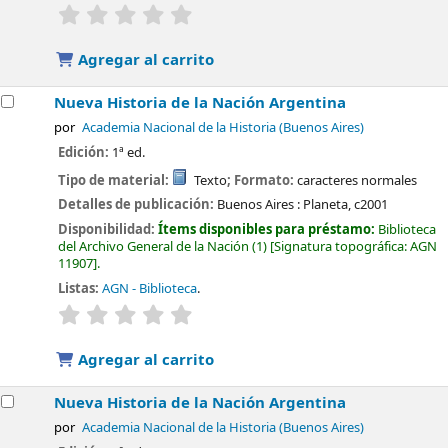
valoración
Valoración media: 0.0 de 5 estrellas
Agregar al carrito
Nueva Historia de la Nación Argentina
por
Academia Nacional de la Historia (Buenos Aires)
Edición:
1ª ed.
Tipo de material:
Texto
; Formato:
caracteres normales
Detalles de publicación:
Buenos Aires :
Planeta,
c2001
Disponibilidad:
Ítems disponibles para préstamo:
Biblioteca
del Archivo General de la Nación
(1)
Signatura topográfica:
AGN
11907
.
Listas:
AGN - Biblioteca
.
valoración
Valoración media: 0.0 de 5 estrellas
Agregar al carrito
Nueva Historia de la Nación Argentina
por
Academia Nacional de la Historia (Buenos Aires)