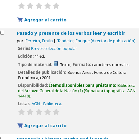
valoración
Valoración media: 0.0 de 5 estrellas
Agregar al carrito
Pasado y presente de los verbos leer y escribir
por
Ferreiro, Emilia
Tandeter, Enrique
[director de publicación]
Series
Breves colección popular
Edición:
1ª ed.
Tipo de material:
Texto
; Formato:
caracteres normales
Detalles de publicación:
Buenos Aires :
Fondo de Cultura
Económica,
c2001
Disponibilidad:
Ítems disponibles para préstamo:
Biblioteca
del Archivo General de la Nación
(1)
Signatura topográfica:
AGN
14418
.
Listas:
AGN - Biblioteca
.
valoración
Valoración media: 0.0 de 5 estrellas
Agregar al carrito