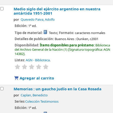
Medio siglo del ejército argentino en nuestra
antártida 1951-2001
por
Quevedo Paiva, Adolfo
Edición:
1ª ed.
Tipo de material:
Texto
; Formato:
caracteres normales
Detalles de publicación:
Buenos Aires :
Dunken,
c2001
Disponibilidad:
Ítems disponibles para préstamo:
Biblioteca
del Archivo General de la Nación
(1)
Signatura topográfica:
AGN
14382
.
Listas:
AGN - Biblioteca
.
valoración
Valoración media: 0.0 de 5 estrellas
Agregar al carrito
Memorias : un gaucho judío en la Casa Rosada
por
Caplan, Benedicto
Series
Colección Testimonios
Edición:
1ª ed.