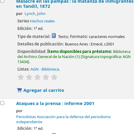
Masacre en las pampas : la matanza de inmigrantes
en Tandil, 1872
por
Lynch, John
Series
Hechos reales
Edición:
1ª ed.
Tipo de material:
Texto
; Formato:
caracteres normales
Detalles de publicación:
Buenos Aires :
Emecé,
c2001
Disponibilidad:
Ítems disponibles para préstamo:
Biblioteca
del Archivo General de la Nación
(1)
Signatura topográfica:
AGN
13434
.
Listas:
AGN - Biblioteca
.
valoración
Valoración media: 0.0 de 5 estrellas
Agregar al carrito
Ataques a la prensa : informe 2001
por
Periodistas Asociación para la defensa del periodismo
independiente
Edición:
1ª ed.