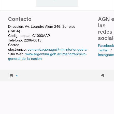
Contacto
AGN 
las
Dirección: Av. Leandro Alem 246, 3er piso
redes
(CABA).
Código postal: C1003AAP
socia
Teléfono: 2206-0013
Correo
Facebook
electrónico:
comunicacionagn@mininterior.gob.ar
Twitter
/
Sitio Web:
www.argentina.gob.ar/interior/archivo-
Instagra
general-de-la-nacion