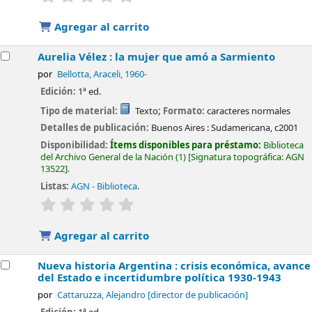
Agregar al carrito
Aurelia Vélez : la mujer que amó a Sarmiento
por
Bellotta, Araceli
, 1960-
Edición:
1ª ed.
Tipo de material:
Texto
; Formato:
caracteres normales
Detalles de publicación:
Buenos Aires :
Sudamericana,
c2001
Disponibilidad:
Ítems disponibles para préstamo:
Biblioteca
del Archivo General de la Nación
(1)
Signatura topográfica:
AGN
13522
.
Listas:
AGN - Biblioteca
.
valoración
Valoración media: 0.0 de 5 estrellas
Agregar al carrito
Nueva historia Argentina : crisis económica, avance
del Estado e incertidumbre política 1930-1943
por
Cattaruzza, Alejandro
[director de publicación]