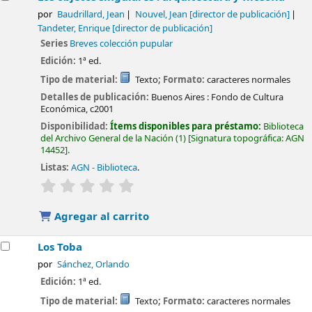
por
Baudrillard, Jean
Nouvel, Jean
[director de publicación]
Tandeter, Enrique
[director de publicación]
Series
Breves colección pupular
Edición:
1ª ed.
Tipo de material:
Texto
; Formato:
caracteres normales
Detalles de publicación:
Buenos Aires :
Fondo de Cultura
Económica,
c2001
Disponibilidad:
Ítems disponibles para préstamo:
Biblioteca
del Archivo General de la Nación
(1)
Signatura topográfica:
AGN
14452
.
Listas:
AGN - Biblioteca
.
valoración
Valoración media: 0.0 de 5 estrellas
Agregar al carrito
Los Toba
por
Sánchez, Orlando
Edición:
1ª ed.
Tipo de material:
Texto
; Formato:
caracteres normales