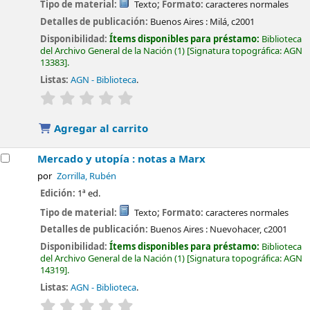
Tipo de material:
Texto
; Formato:
caracteres normales
Detalles de publicación:
Buenos Aires :
Milá,
c2001
Disponibilidad:
Ítems disponibles para préstamo:
Biblioteca
del Archivo General de la Nación
(1)
Signatura topográfica:
AGN
13383
.
Listas:
AGN - Biblioteca
.
valoración
Valoración media: 0.0 de 5 estrellas
Agregar al carrito
Mercado y utopía : notas a Marx
por
Zorrilla, Rubén
Edición:
1ª ed.
Tipo de material:
Texto
; Formato:
caracteres normales
Detalles de publicación:
Buenos Aires :
Nuevohacer,
c2001
Disponibilidad:
Ítems disponibles para préstamo:
Biblioteca
del Archivo General de la Nación
(1)
Signatura topográfica:
AGN
14319
.
Listas:
AGN - Biblioteca
.
valoración
Valoración media: 0.0 de 5 estrellas