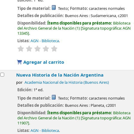
Edición:
1ª ed.
Tipo de material:
Texto
; Formato:
caracteres normales
Detalles de publicación:
Buenos Aires :
Sudamericana,
c2001
Disponibilidad:
Ítems disponibles para préstamo:
Biblioteca
del Archivo General de la Nación
(1)
Signatura topográfica:
AGN
13345
.
Listas:
AGN - Biblioteca
.
valoración
Valoración media: 0.0 de 5 estrellas
Agregar al carrito
Nueva Historia de la Nación Argentina
por
Academia Nacional de la Historia (Buenos Aires)
Edición:
1ª ed.
Tipo de material:
Texto
; Formato:
caracteres normales
Detalles de publicación:
Buenos Aires :
Planeta,
c2001
Disponibilidad:
Ítems disponibles para préstamo:
Biblioteca
del Archivo General de la Nación
(1)
Signatura topográfica:
AGN
11907
.
Listas:
AGN - Biblioteca
.