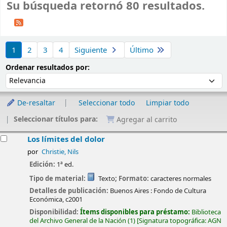
Su búsqueda retornó 80 resultados.
Ordenar
1
2
3
4
Siguiente
Último
Ordenar por:
Ordenar resultados por:
De-resaltar
Seleccionar todo
Limpiar todo
Seleccionar títulos para:
Agregar al carrito
esultados
Los límites del dolor
por
Christie, Nils
Edición:
1ª ed.
Tipo de material:
Texto
; Formato:
caracteres normales
Detalles de publicación:
Buenos Aires :
Fondo de Cultura
Económica,
c2001
Disponibilidad:
Ítems disponibles para préstamo:
Biblioteca
del Archivo General de la Nación
(1)
Signatura topográfica:
AGN