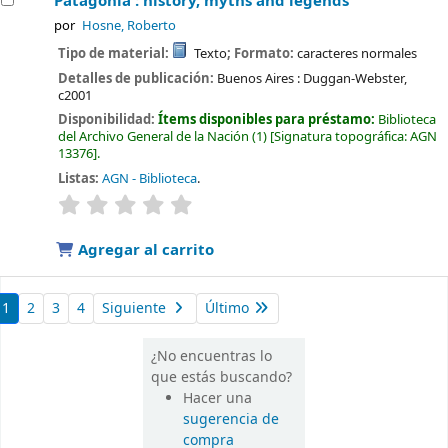
Patagonia : history, myths and legends
por
Hosne, Roberto
Tipo de material:
Texto
; Formato:
caracteres normales
Detalles de publicación:
Buenos Aires :
Duggan-Webster,
c2001
Disponibilidad:
Ítems disponibles para préstamo:
Biblioteca
del Archivo General de la Nación
(1)
Signatura topográfica:
AGN
13376
.
Listas:
AGN - Biblioteca
.
valoración
Valoración media: 0.0 de 5 estrellas
Agregar al carrito
1
2
3
4
Siguiente
Último
¿No encuentras lo
que estás buscando?
Hacer una
sugerencia de
compra