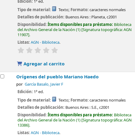
Edición:
1ª ed.
Tipo de material:
Texto
; Formato:
caracteres normales
Detalles de publicación:
Buenos Aires :
Planeta,
c2001
Disponibilidad:
Ítems disponibles para préstamo:
Biblioteca
del Archivo General de la Nación
(1)
Signatura topográfica:
AGN
11907
.
Listas:
AGN - Biblioteca
.
valoración
Valoración media: 0.0 de 5 estrellas
Agregar al carrito
Orígenes del pueblo Mariano Haedo
por
García Basalo, Javier F
Edición:
1ª ed.
Tipo de material:
Texto
; Formato:
caracteres normales
Detalles de publicación:
Buenos Aires :
S.E.,
c2001
Disponibilidad:
Ítems disponibles para préstamo:
Biblioteca
del Archivo General de la Nación
(1)
Signatura topográfica:
AGN
13386
.
Listas:
AGN - Biblioteca
.