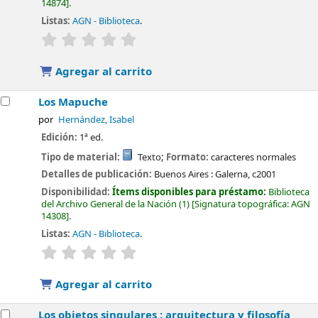
14874
.
Listas:
AGN - Biblioteca
.
valoración
Valoración media: 0.0 de 5 estrellas
Agregar al carrito
Los Mapuche
por
Hernández, Isabel
Edición:
1ª ed.
Tipo de material:
Texto
; Formato:
caracteres normales
Detalles de publicación:
Buenos Aires :
Galerna,
c2001
Disponibilidad:
Ítems disponibles para préstamo:
Biblioteca
del Archivo General de la Nación
(1)
Signatura topográfica:
AGN
14308
.
Listas:
AGN - Biblioteca
.
valoración
Valoración media: 0.0 de 5 estrellas
Agregar al carrito
Los objetos singulares : arquitectura y filosofía