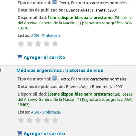
Tipo de material:
Texto
; Formato:
caracteres normales
Detalles de publicación:
Buenos Aires :
Planeta,
c2001
Disponibilidad:
Ítems disponibles para préstamo:
Biblioteca
del Archivo General de la Nación
(1)
Signatura topográfica:
AGN
13570
.
Listas:
AGN - Biblioteca
.
valoración
Valoración media: 0.0 de 5 estrellas
Agregar al carrito
Médicos argentinos : historias de vida
Tipo de material:
Texto
; Formato:
caracteres normales
Detalles de publicación:
Buenos Aires :
Roemmers,
c2001
Disponibilidad:
Ítems disponibles para préstamo:
Biblioteca
del Archivo General de la Nación
(1)
Signatura topográfica:
AGN
13467
.
Listas:
AGN - Biblioteca
.
valoración
Valoración media: 0.0 de 5 estrellas
Agregar al carrito