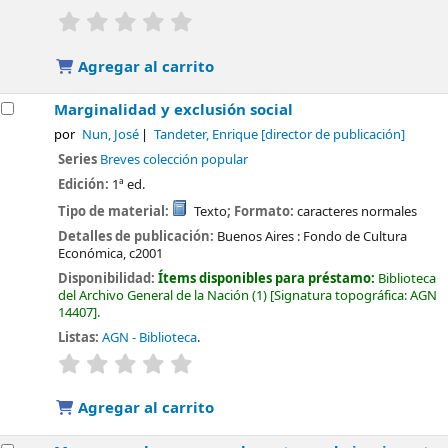
valoración
Valoración media: 0.0 de 5 estrellas
Agregar al carrito
Marginalidad y exclusión social
por
Nun, José
Tandeter, Enrique
[director de publicación]
Series
Breves colección popular
Edición:
1ª ed.
Tipo de material:
Texto
; Formato:
caracteres normales
Detalles de publicación:
Buenos Aires :
Fondo de Cultura
Económica,
c2001
Disponibilidad:
Ítems disponibles para préstamo:
Biblioteca
del Archivo General de la Nación
(1)
Signatura topográfica:
AGN
14407
.
Listas:
AGN - Biblioteca
.
valoración
Valoración media: 0.0 de 5 estrellas
Agregar al carrito