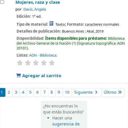
Mujeres, raza y clase
por
Davis, Angela
Edición:
1ª ed.
Tipo de material:
Texto
; Formato:
caracteres normales
Detalles de publicación:
Buenos Aires :
Akal,
2019
Disponibilidad:
Ítems disponibles para préstamo:
Biblioteca
del Archivo General de la Nación
(1)
Signatura topográfica:
AGN
20101
.
Listas:
AGN - Biblioteca
.
valoración
Valoración media: 0.0 de 5 estrellas
Agregar al carrito
1
2
3
4
5
6
7
8
9
10
Siguiente
Último
¿No encuentras lo
que estás buscando?
Hacer una
sugerencia de