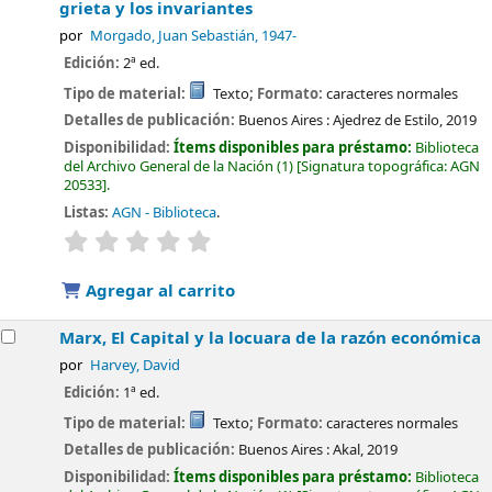
grieta y los invariantes
por
Morgado, Juan Sebastián
, 1947-
Edición:
2ª ed.
Tipo de material:
Texto
; Formato:
caracteres normales
Detalles de publicación:
Buenos Aires :
Ajedrez de Estilo,
2019
Disponibilidad:
Ítems disponibles para préstamo:
Biblioteca
del Archivo General de la Nación
(1)
Signatura topográfica:
AGN
20533
.
Listas:
AGN - Biblioteca
.
valoración
Valoración media: 0.0 de 5 estrellas
Agregar al carrito
Marx, El Capital y la locuara de la razón económica
por
Harvey, David
Edición:
1ª ed.
Tipo de material:
Texto
; Formato:
caracteres normales
Detalles de publicación:
Buenos Aires :
Akal,
2019
Disponibilidad:
Ítems disponibles para préstamo:
Biblioteca