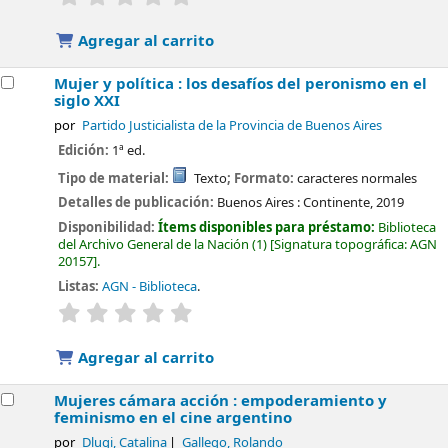
Agregar al carrito
Mujer y política : los desafíos del peronismo en el
siglo XXI
por
Partido Justicialista de la Provincia de Buenos Aires
Edición:
1ª ed.
Tipo de material:
Texto
; Formato:
caracteres normales
Detalles de publicación:
Buenos Aires :
Continente,
2019
Disponibilidad:
Ítems disponibles para préstamo:
Biblioteca
del Archivo General de la Nación
(1)
Signatura topográfica:
AGN
20157
.
Listas:
AGN - Biblioteca
.
valoración
Valoración media: 0.0 de 5 estrellas
Agregar al carrito
Mujeres cámara acción : empoderamiento y
feminismo en el cine argentino
por
Dlugi, Catalina
Gallego, Rolando