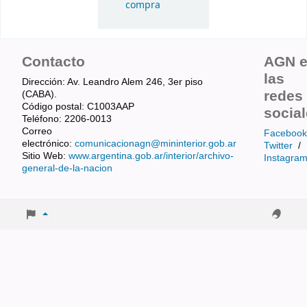
compra
Contacto
AGN 
las
Dirección: Av. Leandro Alem 246, 3er piso
redes
(CABA).
Código postal: C1003AAP
socia
Teléfono: 2206-0013
Correo
Facebook
electrónico:
comunicacionagn@mininterior.gob.ar
Twitter
/
Sitio Web:
www.argentina.gob.ar/interior/archivo-
Instagra
general-de-la-nacion