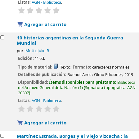
Listas:
AGN - Biblioteca
.
valoración
Valoración media: 0.0 de 5 estrellas
Agregar al carrito
10 historias argentinas en la Segunda Guerra
Mundial
por
Mutti, Julio B
Edición:
1ª ed.
Tipo de material:
Texto
; Formato:
caracteres normales
Detalles de publicación:
Buenos Aires :
Olmo Ediciones,
2019
Disponibilidad:
Ítems disponibles para préstamo:
Biblioteca
del Archivo General de la Nación
(1)
Signatura topográfica:
AGN
20307
.
Listas:
AGN - Biblioteca
.
valoración
Valoración media: 0.0 de 5 estrellas
Agregar al carrito
Martínez Estrada, Borges y el Viejo Vizcacha : la