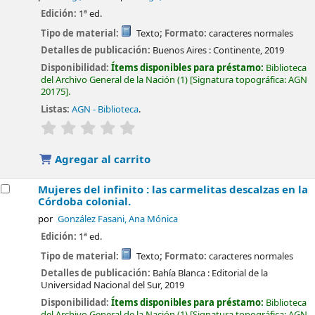
Edición:
1ª ed.
Tipo de material:
Texto
; Formato:
caracteres normales
Detalles de publicación:
Buenos Aires :
Continente,
2019
Disponibilidad:
Ítems disponibles para préstamo:
Biblioteca
del Archivo General de la Nación
(1)
Signatura topográfica:
AGN
20175
.
Listas:
AGN - Biblioteca
.
valoración
Valoración media: 0.0 de 5 estrellas
Agregar al carrito
Mujeres del infinito : las carmelitas descalzas en la
Córdoba colonial.
por
González Fasani, Ana Mónica
Edición:
1ª ed.
Tipo de material:
Texto
; Formato:
caracteres normales
Detalles de publicación:
Bahía Blanca :
Editorial de la
Universidad Nacional del Sur,
2019
Disponibilidad:
Ítems disponibles para préstamo:
Biblioteca
del Archivo General de la Nación
(1)
Signatura topográfica:
AGN