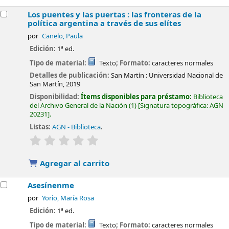
Los puentes y las puertas : las fronteras de la
política argentina a través de sus elítes
por
Canelo, Paula
Edición:
1ª ed.
Tipo de material:
Texto
; Formato:
caracteres normales
Detalles de publicación:
San Martín :
Universidad Nacional de
San Martín,
2019
Disponibilidad:
Ítems disponibles para préstamo:
Biblioteca
del Archivo General de la Nación
(1)
Signatura topográfica:
AGN
20231
.
Listas:
AGN - Biblioteca
.
valoración
Valoración media: 0.0 de 5 estrellas
Agregar al carrito
Asesínenme
por
Yorio, María Rosa
Edición:
1ª ed.
Tipo de material:
Texto
; Formato:
caracteres normales