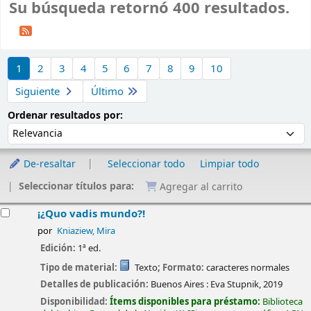
Su búsqueda retornó 400 resultados.
Ordenar
1
2
3
4
5
6
7
8
9
10
Siguiente
Último
Ordenar por:
Ordenar resultados por:
De-resaltar
Seleccionar todo
Limpiar todo
Seleccionar títulos para:
Agregar al carrito
esultados
¡¿Quo vadis mundo?!
por
Kniaziew, Mira
Edición:
1ª ed.
Tipo de material:
Texto
; Formato:
caracteres normales
Detalles de publicación:
Buenos Aires :
Eva Stupnik,
2019
Disponibilidad:
Ítems disponibles para préstamo:
Biblioteca