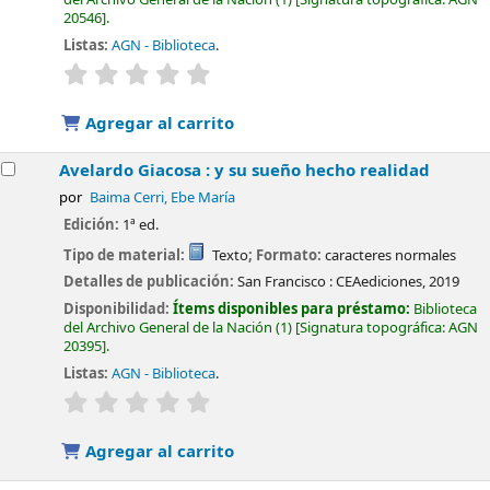
20546
.
Listas:
AGN - Biblioteca
.
valoración
Valoración media: 0.0 de 5 estrellas
Agregar al carrito
Avelardo Giacosa : y su sueño hecho realidad
por
Baima Cerri, Ebe María
Edición:
1ª ed.
Tipo de material:
Texto
; Formato:
caracteres normales
Detalles de publicación:
San Francisco :
CEAediciones,
2019
Disponibilidad:
Ítems disponibles para préstamo:
Biblioteca
del Archivo General de la Nación
(1)
Signatura topográfica:
AGN
20395
.
Listas:
AGN - Biblioteca
.
valoración
Valoración media: 0.0 de 5 estrellas
Agregar al carrito