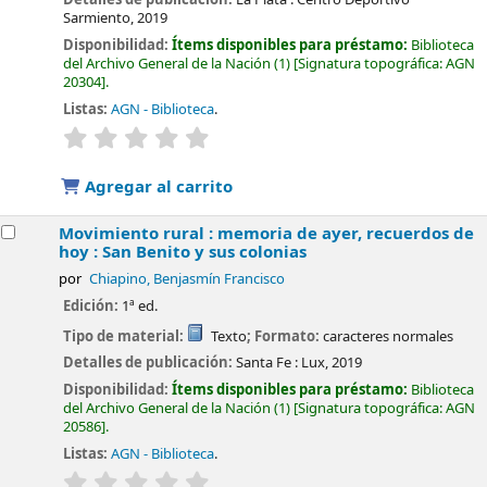
Sarmiento,
2019
Disponibilidad:
Ítems disponibles para préstamo:
Biblioteca
del Archivo General de la Nación
(1)
Signatura topográfica:
AGN
20304
.
Listas:
AGN - Biblioteca
.
valoración
Valoración media: 0.0 de 5 estrellas
Agregar al carrito
Movimiento rural : memoria de ayer, recuerdos de
hoy : San Benito y sus colonias
por
Chiapino, Benjasmín Francisco
Edición:
1ª ed.
Tipo de material:
Texto
; Formato:
caracteres normales
Detalles de publicación:
Santa Fe :
Lux,
2019
Disponibilidad:
Ítems disponibles para préstamo:
Biblioteca
del Archivo General de la Nación
(1)
Signatura topográfica:
AGN
20586
.
Listas:
AGN - Biblioteca
.
valoración
Valoración media: 0.0 de 5 estrellas