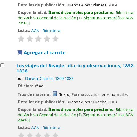
Detalles de publicación:
Buenos Aires :
Planeta,
2019
Disponibilidad:
Ítems disponibles para préstamo:
Biblioteca
del Archivo General de la Nación
(1)
Signatura topográfica:
AGN
20583
.
Listas:
AGN - Biblioteca
.
valoración
Valoración media: 0.0 de 5 estrellas
Agregar al carrito
Los viajes del Beagle : diario y observaciones, 1832-
1836
por
Darwin, Charles
, 1809-1882
Edición:
1ª ed.
Tipo de material:
Texto
; Formato:
caracteres normales
Detalles de publicación:
Buenos Aires :
Eudeba,
2019
Disponibilidad:
Ítems disponibles para préstamo:
Biblioteca
del Archivo General de la Nación
(1)
Signatura topográfica:
AGN
20418
.
Listas:
AGN - Biblioteca
.
valoración
Valoración media: 0.0 de 5 estrellas