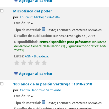
Agregar al carrito
Microfísica del poder
por
Foucault, Michel
, 1926-1984
Edición:
1ª ed.
Tipo de material:
Texto
; Formato:
caracteres normales
Detalles de publicación:
Buenos Aires :
Siglo XXI,
2019
Disponibilidad:
Ítems disponibles para préstamo:
Biblioteca
del Archivo General de la Nación
(1)
Signatura topográfica:
AGN
20423
.
Listas:
AGN - Biblioteca
.
valoración
Valoración media: 0.0 de 5 estrellas
Agregar al carrito
100 años de la pasión Verdiroja : 1918-2018
por
Centro Deportivo Sarmiento
Edición:
1ª ed.
Tipo de material:
Texto
; Formato:
caracteres normales
Detalles de publicación:
La Plata :
Centro Deportivo