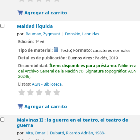
Agregar al carrito
Maldad líquida
por
Bauman, Zygmunt
Donskin, Leonidas
Edición:
1ª ed.
Tipo de material:
Texto
; Formato:
caracteres normales
Detalles de publicación:
Buenos Aires :
Paidós,
2019
Disponibilidad:
Ítems disponibles para préstamo:
Biblioteca
del Archivo General de la Nación
(1)
Signatura topográfica:
AGN
20246
.
Listas:
AGN - Biblioteca
.
valoración
Valoración media: 0.0 de 5 estrellas
Agregar al carrito
Malvinas II : la guerra en el teatro, el teatro de
guerra
por
Aita, Omar
Dubatti, Ricardo Adrián
, 1988-