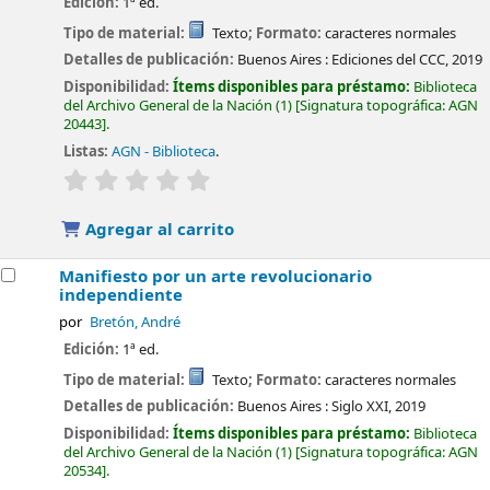
Edición:
1ª ed.
Tipo de material:
Texto
; Formato:
caracteres normales
Detalles de publicación:
Buenos Aires :
Ediciones del CCC,
2019
Disponibilidad:
Ítems disponibles para préstamo:
Biblioteca
del Archivo General de la Nación
(1)
Signatura topográfica:
AGN
20443
.
Listas:
AGN - Biblioteca
.
valoración
Valoración media: 0.0 de 5 estrellas
Agregar al carrito
Manifiesto por un arte revolucionario
independiente
por
Bretón, André
Edición:
1ª ed.
Tipo de material:
Texto
; Formato:
caracteres normales
Detalles de publicación:
Buenos Aires :
Siglo XXI,
2019
Disponibilidad:
Ítems disponibles para préstamo:
Biblioteca
del Archivo General de la Nación
(1)
Signatura topográfica:
AGN
20534
.