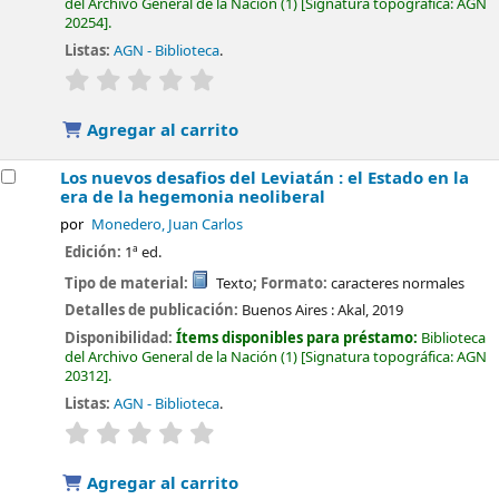
del Archivo General de la Nación
(1)
Signatura topográfica:
AGN
20254
.
Listas:
AGN - Biblioteca
.
valoración
Valoración media: 0.0 de 5 estrellas
Agregar al carrito
Los nuevos desafios del Leviatán : el Estado en la
era de la hegemonia neoliberal
por
Monedero, Juan Carlos
Edición:
1ª ed.
Tipo de material:
Texto
; Formato:
caracteres normales
Detalles de publicación:
Buenos Aires :
Akal,
2019
Disponibilidad:
Ítems disponibles para préstamo:
Biblioteca
del Archivo General de la Nación
(1)
Signatura topográfica:
AGN
20312
.
Listas:
AGN - Biblioteca
.
valoración
Valoración media: 0.0 de 5 estrellas
Agregar al carrito