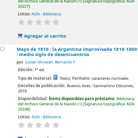
del Archivo General de la Nación
(1)
Signatura topográfica:
AGN
20227
.
Listas:
AGN - Biblioteca
.
valoración
Valoración media: 0.0 de 5 estrellas
Agregar al carrito
Mayo de 1810 : la Argentina improvisada 1810-1860
: medio siglo de desencuentros
por
Lozier Almazán, Bernardo P
Edición:
1ª ed.
Tipo de material:
Texto
; Formato:
caracteres normales
Detalles de publicación:
Buenos Aires :
Sanmartino Ediciones,
2019
Disponibilidad:
Ítems disponibles para préstamo:
Biblioteca
del Archivo General de la Nación
(1)
Signatura topográfica:
AGN
20248
.
Listas:
AGN - Biblioteca
.
valoración
Valoración media: 0.0 de 5 estrellas