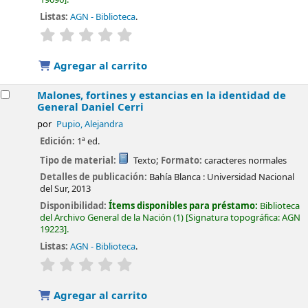
Listas:
AGN - Biblioteca
.
valoración
Valoración media: 0.0 de 5 estrellas
Agregar al carrito
Malones, fortines y estancias en la identidad de
General Daniel Cerri
por
Pupio, Alejandra
Edición:
1ª ed.
Tipo de material:
Texto
; Formato:
caracteres normales
Detalles de publicación:
Bahía Blanca :
Universidad Nacional
del Sur,
2013
Disponibilidad:
Ítems disponibles para préstamo:
Biblioteca
del Archivo General de la Nación
(1)
Signatura topográfica:
AGN
19223
.
Listas:
AGN - Biblioteca
.
valoración
Valoración media: 0.0 de 5 estrellas
Agregar al carrito