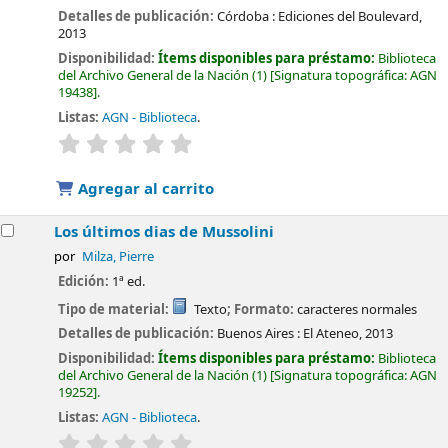
Detalles de publicación:
Córdoba :
Ediciones del Boulevard,
2013
Disponibilidad:
Ítems disponibles para préstamo:
Biblioteca
del Archivo General de la Nación
(1)
Signatura topográfica:
AGN
19438
.
Listas:
AGN - Biblioteca
.
valoración
Valoración media: 0.0 de 5 estrellas
Agregar al carrito
Los últimos dias de Mussolini
por
Milza, Pierre
Edición:
1ª ed.
Tipo de material:
Texto
; Formato:
caracteres normales
Detalles de publicación:
Buenos Aires :
El Ateneo,
2013
Disponibilidad:
Ítems disponibles para préstamo:
Biblioteca
del Archivo General de la Nación
(1)
Signatura topográfica:
AGN
19252
.
Listas:
AGN - Biblioteca
.
valoración
Valoración media: 0.0 de 5 estrellas