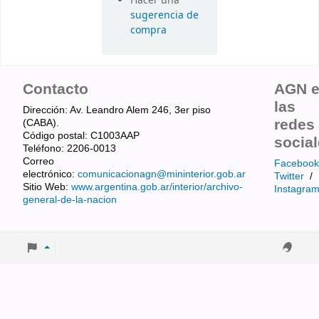
Hacer una
sugerencia de
compra
Contacto
AGN 
las
Dirección: Av. Leandro Alem 246, 3er piso
redes
(CABA).
Código postal: C1003AAP
socia
Teléfono: 2206-0013
Correo
Facebook
electrónico:
comunicacionagn@mininterior.gob.ar
Twitter
/
Sitio Web:
www.argentina.gob.ar/interior/archivo-
Instagra
general-de-la-nacion