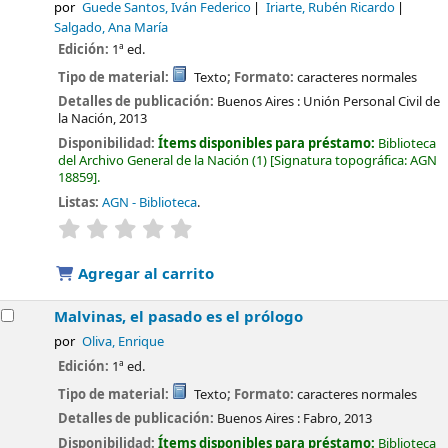
por
Guede Santos, Iván Federico
Iriarte, Rubén Ricardo
Salgado, Ana María
Edición:
1ª ed.
Tipo de material:
Texto
; Formato:
caracteres normales
Detalles de publicación:
Buenos Aires :
Unión Personal Civil de
la Nación,
2013
Disponibilidad:
Ítems disponibles para préstamo:
Biblioteca
del Archivo General de la Nación
(1)
Signatura topográfica:
AGN
18859
.
Listas:
AGN - Biblioteca
.
valoración
Valoración media: 0.0 de 5 estrellas
Agregar al carrito
Malvinas, el pasado es el prólogo
por
Oliva, Enrique
Edición:
1ª ed.
Tipo de material:
Texto
; Formato:
caracteres normales
Detalles de publicación:
Buenos Aires :
Fabro,
2013
Disponibilidad:
Ítems disponibles para préstamo:
Biblioteca