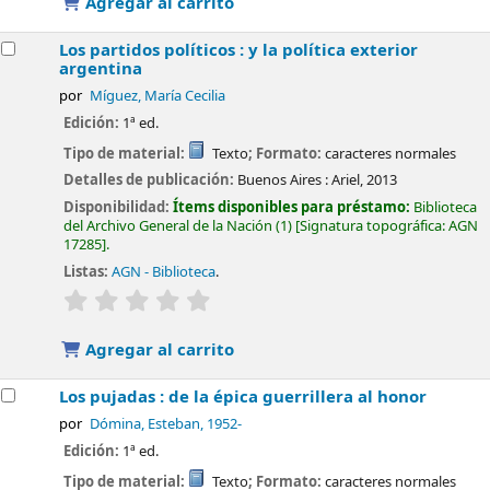
Agregar al carrito
Los partidos políticos : y la política exterior
argentina
por
Míguez, María Cecilia
Edición:
1ª ed.
Tipo de material:
Texto
; Formato:
caracteres normales
Detalles de publicación:
Buenos Aires :
Ariel,
2013
Disponibilidad:
Ítems disponibles para préstamo:
Biblioteca
del Archivo General de la Nación
(1)
Signatura topográfica:
AGN
17285
.
Listas:
AGN - Biblioteca
.
valoración
Valoración media: 0.0 de 5 estrellas
Agregar al carrito
Los pujadas : de la épica guerrillera al honor
por
Dómina, Esteban
, 1952-
Edición:
1ª ed.
Tipo de material:
Texto
; Formato:
caracteres normales