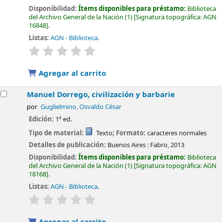
Disponibilidad:
Ítems disponibles para préstamo:
Biblioteca
del Archivo General de la Nación
(1)
Signatura topográfica:
AGN
16848
.
Listas:
AGN - Biblioteca
.
valoración
Valoración media: 0.0 de 5 estrellas
Agregar al carrito
Manuel Dorrego, civilización y barbarie
por
Guglielmino, Osvaldo César
Edición:
1ª ed.
Tipo de material:
Texto
; Formato:
caracteres normales
Detalles de publicación:
Buenos Aires :
Fabro,
2013
Disponibilidad:
Ítems disponibles para préstamo:
Biblioteca
del Archivo General de la Nación
(1)
Signatura topográfica:
AGN
18168
.
Listas:
AGN - Biblioteca
.
valoración
Valoración media: 0.0 de 5 estrellas
Agregar al carrito