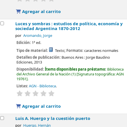
Agregar al carrito
Luces y sombras : estudios de política, economía y
sociedad Argentina 1870-2012
por
Aromando, Jorge
Edición:
1ª ed.
Tipo de material:
Texto
; Formato:
caracteres normales
Detalles de publicación:
Buenos Aires :
Jorge Baudino
Ediciones,
2013
Disponibilidad:
Ítems disponibles para préstamo:
Biblioteca
del Archivo General de la Nación
(1)
Signatura topográfica:
AGN
19761
.
Listas:
AGN - Biblioteca
.
valoración
Valoración media: 0.0 de 5 estrellas
Agregar al carrito
Luis A. Huergo y la cuestión puerto
por
Huergo, Hernán