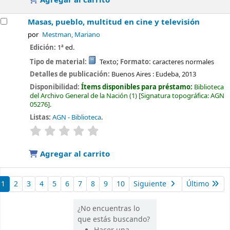
Masas, pueblo, multitud en cine y televisión
por
Mestman, Mariano
Edición:
1ª ed.
Tipo de material:
Texto
; Formato:
caracteres normales
Detalles de publicación:
Buenos Aires :
Eudeba,
2013
Disponibilidad:
Ítems disponibles para préstamo:
Biblioteca
del Archivo General de la Nación
(1)
Signatura topográfica:
AGN
05276
.
Listas:
AGN - Biblioteca
.
valoración
Valoración media: 0.0 de 5 estrellas
Agregar al carrito
1
2
3
4
5
6
7
8
9
10
Siguiente
Último
¿No encuentras lo
que estás buscando?