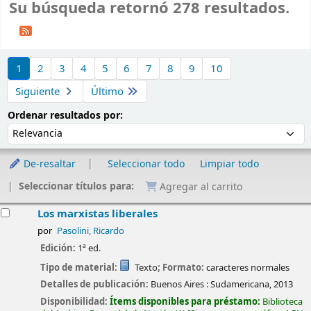
Su búsqueda retornó 278 resultados.
Ordenar
1
2
3
4
5
6
7
8
9
10
Siguiente
Último
Ordenar por:
Ordenar resultados por:
De-resaltar
Seleccionar todo
Limpiar todo
Seleccionar títulos para:
Agregar al carrito
esultados
Los marxistas liberales
por
Pasolini, Ricardo
Edición:
1ª ed.
Tipo de material:
Texto
; Formato:
caracteres normales
Detalles de publicación:
Buenos Aires :
Sudamericana,
2013
Disponibilidad:
Ítems disponibles para préstamo:
Biblioteca