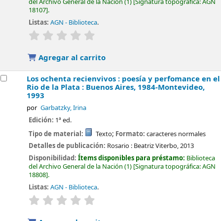
del Archivo General de la Nación
(1)
Signatura topográfica:
AGN
18107
.
Listas:
AGN - Biblioteca
.
valoración
Valoración media: 0.0 de 5 estrellas
Agregar al carrito
Los ochenta recienvivos : poesía y perfomance en el
Rio de la Plata : Buenos Aires, 1984-Montevideo,
1993
por
Garbatzky, Irina
Edición:
1ª ed.
Tipo de material:
Texto
; Formato:
caracteres normales
Detalles de publicación:
Rosario :
Beatriz Viterbo,
2013
Disponibilidad:
Ítems disponibles para préstamo:
Biblioteca
del Archivo General de la Nación
(1)
Signatura topográfica:
AGN
18808
.
Listas:
AGN - Biblioteca
.
valoración
Valoración media: 0.0 de 5 estrellas