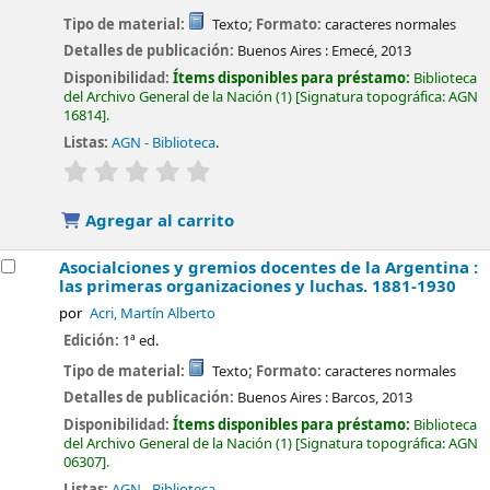
Tipo de material:
Texto
; Formato:
caracteres normales
Detalles de publicación:
Buenos Aires :
Emecé,
2013
Disponibilidad:
Ítems disponibles para préstamo:
Biblioteca
del Archivo General de la Nación
(1)
Signatura topográfica:
AGN
16814
.
Listas:
AGN - Biblioteca
.
valoración
Valoración media: 0.0 de 5 estrellas
Agregar al carrito
Asocialciones y gremios docentes de la Argentina :
las primeras organizaciones y luchas. 1881-1930
por
Acri, Martín Alberto
Edición:
1ª ed.
Tipo de material:
Texto
; Formato:
caracteres normales
Detalles de publicación:
Buenos Aires :
Barcos,
2013
Disponibilidad:
Ítems disponibles para préstamo:
Biblioteca
del Archivo General de la Nación
(1)
Signatura topográfica:
AGN
06307
.
Listas:
AGN - Biblioteca
.