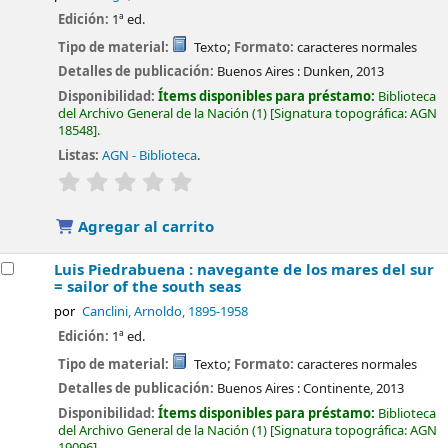
Edición:
1ª ed.
Tipo de material:
Texto
; Formato:
caracteres normales
Detalles de publicación:
Buenos Aires :
Dunken,
2013
Disponibilidad:
Ítems disponibles para préstamo:
Biblioteca
del Archivo General de la Nación
(1)
Signatura topográfica:
AGN
18548
.
Listas:
AGN - Biblioteca
.
valoración
Valoración media: 0.0 de 5 estrellas
Agregar al carrito
Luis Piedrabuena : navegante de los mares del sur
= sailor of the south seas
por
Canclini, Arnoldo
, 1895-1958
Edición:
1ª ed.
Tipo de material:
Texto
; Formato:
caracteres normales
Detalles de publicación:
Buenos Aires :
Continente,
2013
Disponibilidad:
Ítems disponibles para préstamo:
Biblioteca
del Archivo General de la Nación
(1)
Signatura topográfica:
AGN
19096
.