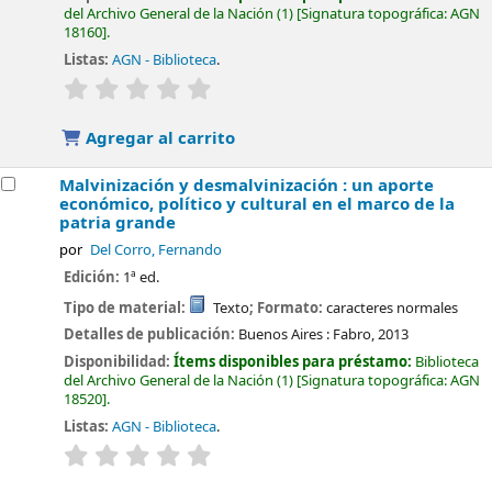
del Archivo General de la Nación
(1)
Signatura topográfica:
AGN
18160
.
Listas:
AGN - Biblioteca
.
valoración
Valoración media: 0.0 de 5 estrellas
Agregar al carrito
Malvinización y desmalvinización : un aporte
económico, político y cultural en el marco de la
patria grande
por
Del Corro, Fernando
Edición:
1ª ed.
Tipo de material:
Texto
; Formato:
caracteres normales
Detalles de publicación:
Buenos Aires :
Fabro,
2013
Disponibilidad:
Ítems disponibles para préstamo:
Biblioteca
del Archivo General de la Nación
(1)
Signatura topográfica:
AGN
18520
.
Listas:
AGN - Biblioteca
.
valoración
Valoración media: 0.0 de 5 estrellas