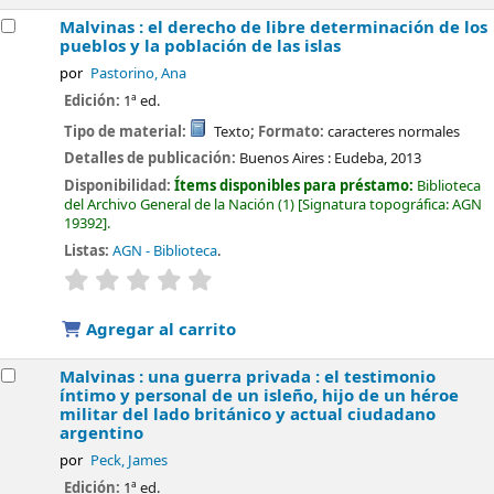
Malvinas : el derecho de libre determinación de los
pueblos y la población de las islas
por
Pastorino, Ana
Edición:
1ª ed.
Tipo de material:
Texto
; Formato:
caracteres normales
Detalles de publicación:
Buenos Aires :
Eudeba,
2013
Disponibilidad:
Ítems disponibles para préstamo:
Biblioteca
del Archivo General de la Nación
(1)
Signatura topográfica:
AGN
19392
.
Listas:
AGN - Biblioteca
.
valoración
Valoración media: 0.0 de 5 estrellas
Agregar al carrito
Malvinas : una guerra privada : el testimonio
íntimo y personal de un isleño, hijo de un héroe
militar del lado británico y actual ciudadano
argentino
por
Peck, James
Edición:
1ª ed.