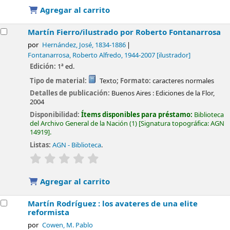
Agregar al carrito
Martín Fierro/ilustrado por Roberto Fontanarrosa
por
Hernández, José
, 1834-1886
Fontanarrosa, Roberto Alfredo
, 1944-2007
[ilustrador]
Edición:
1ª ed.
Tipo de material:
Texto
; Formato:
caracteres normales
Detalles de publicación:
Buenos Aires :
Ediciones de la Flor,
2004
Disponibilidad:
Ítems disponibles para préstamo:
Biblioteca
del Archivo General de la Nación
(1)
Signatura topográfica:
AGN
14919
.
Listas:
AGN - Biblioteca
.
valoración
Valoración media: 0.0 de 5 estrellas
Agregar al carrito
Martín Rodríguez : los avateres de una elite
reformista
por
Cowen, M. Pablo