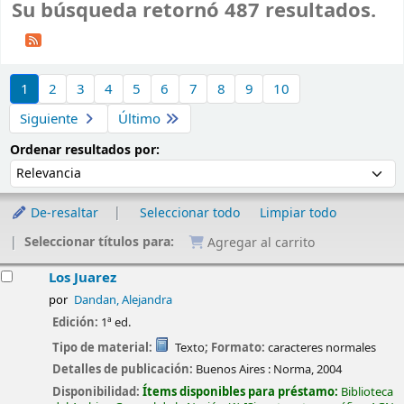
Su búsqueda retornó 487 resultados.
Ordenar
1
2
3
4
5
6
7
8
9
10
Siguiente
Último
Ordenar por:
Ordenar resultados por:
De-resaltar
Seleccionar todo
Limpiar todo
Seleccionar títulos para:
Agregar al carrito
esultados
Los Juarez
por
Dandan, Alejandra
Edición:
1ª ed.
Tipo de material:
Texto
; Formato:
caracteres normales
Detalles de publicación:
Buenos Aires :
Norma,
2004
Disponibilidad:
Ítems disponibles para préstamo:
Biblioteca