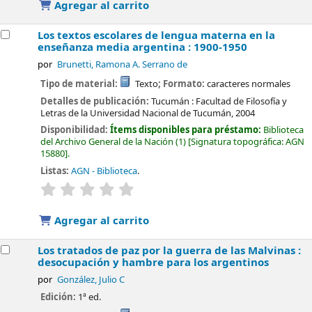
Agregar al carrito
Los textos escolares de lengua materna en la
enseñanza media argentina : 1900-1950
por
Brunetti, Ramona A. Serrano de
Tipo de material:
Texto
; Formato:
caracteres normales
Detalles de publicación:
Tucumán :
Facultad de Filosofía y
Letras de la Universidad Nacional de Tucumán,
2004
Disponibilidad:
Ítems disponibles para préstamo:
Biblioteca
del Archivo General de la Nación
(1)
Signatura topográfica:
AGN
15880
.
Listas:
AGN - Biblioteca
.
valoración
Valoración media: 0.0 de 5 estrellas
Agregar al carrito
Los tratados de paz por la guerra de las Malvinas :
desocupación y hambre para los argentinos
por
González, Julio C
Edición:
1ª ed.