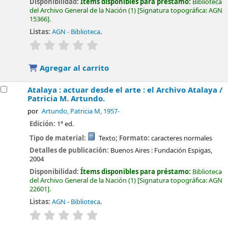
Disponibilidad:
Ítems disponibles para préstamo:
Biblioteca
del Archivo General de la Nación
(1)
Signatura topográfica:
AGN
15366
.
Listas:
AGN - Biblioteca
.
valoración
Valoración media: 0.0 de 5 estrellas
Agregar al carrito
Atalaya : actuar desde el arte : el Archivo Atalaya /
Patricia M. Artundo.
por
Artundo, Patricia M
, 1957-
Edición:
1ª ed.
Tipo de material:
Texto
; Formato:
caracteres normales
Detalles de publicación:
Buenos Aires :
Fundación Espigas,
2004
Disponibilidad:
Ítems disponibles para préstamo:
Biblioteca
del Archivo General de la Nación
(1)
Signatura topográfica:
AGN
22601
.
Listas:
AGN - Biblioteca
.
valoración
Valoración media: 0.0 de 5 estrellas