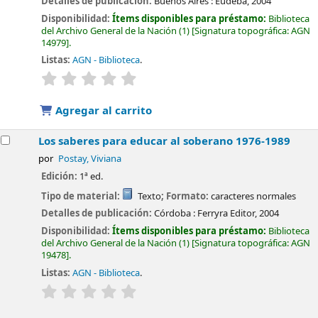
Detalles de publicación:
Buenos Aires :
Eudeba,
2004
Disponibilidad:
Ítems disponibles para préstamo:
Biblioteca
del Archivo General de la Nación
(1)
Signatura topográfica:
AGN
14979
.
Listas:
AGN - Biblioteca
.
valoración
Valoración media: 0.0 de 5 estrellas
Agregar al carrito
Los saberes para educar al soberano 1976-1989
por
Postay, Viviana
Edición:
1ª ed.
Tipo de material:
Texto
; Formato:
caracteres normales
Detalles de publicación:
Córdoba :
Ferryra Editor,
2004
Disponibilidad:
Ítems disponibles para préstamo:
Biblioteca
del Archivo General de la Nación
(1)
Signatura topográfica:
AGN
19478
.
Listas:
AGN - Biblioteca
.
valoración
Valoración media: 0.0 de 5 estrellas