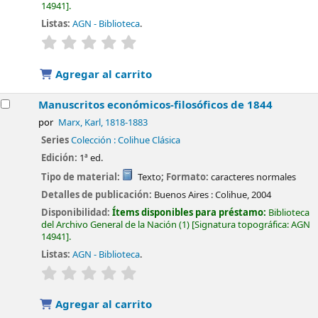
14941
.
Listas:
AGN - Biblioteca
.
valoración
Valoración media: 0.0 de 5 estrellas
Agregar al carrito
Manuscritos económicos-filosóficos de 1844
por
Marx, Karl
, 1818-1883
Series
Colección : Colihue Clásica
Edición:
1ª ed.
Tipo de material:
Texto
; Formato:
caracteres normales
Detalles de publicación:
Buenos Aires :
Colihue,
2004
Disponibilidad:
Ítems disponibles para préstamo:
Biblioteca
del Archivo General de la Nación
(1)
Signatura topográfica:
AGN
14941
.
Listas:
AGN - Biblioteca
.
valoración
Valoración media: 0.0 de 5 estrellas
Agregar al carrito