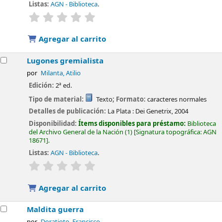
Listas:
AGN - Biblioteca
.
valoración
Valoración media: 0.0 de 5 estrellas
Agregar al carrito
Lugones gremialista
por
Milanta, Atilio
Edición:
2ª ed.
Tipo de material:
Texto
; Formato:
caracteres normales
Detalles de publicación:
La Plata :
Dei Genetrix,
2004
Disponibilidad:
Ítems disponibles para préstamo:
Biblioteca
del Archivo General de la Nación
(1)
Signatura topográfica:
AGN
18671
.
Listas:
AGN - Biblioteca
.
valoración
Valoración media: 0.0 de 5 estrellas
Agregar al carrito
Maldita guerra
por
Doratioto, Francisco