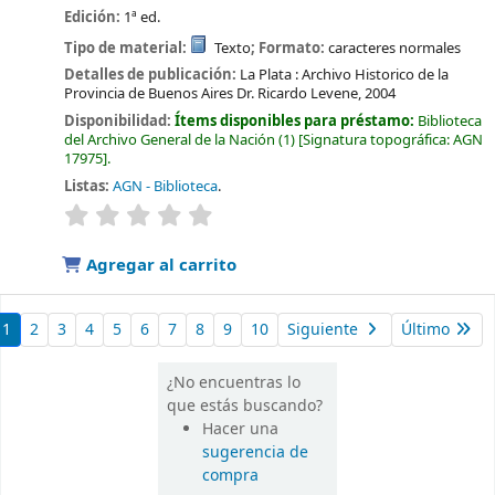
Edición:
1ª ed.
Tipo de material:
Texto
; Formato:
caracteres normales
Detalles de publicación:
La Plata :
Archivo Historico de la
Provincia de Buenos Aires Dr. Ricardo Levene,
2004
Disponibilidad:
Ítems disponibles para préstamo:
Biblioteca
del Archivo General de la Nación
(1)
Signatura topográfica:
AGN
17975
.
Listas:
AGN - Biblioteca
.
valoración
Valoración media: 0.0 de 5 estrellas
Agregar al carrito
1
2
3
4
5
6
7
8
9
10
Siguiente
Último
¿No encuentras lo
que estás buscando?
Hacer una
sugerencia de
compra