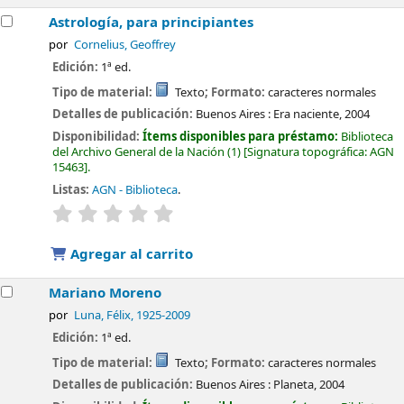
Astrología, para principiantes
por
Cornelius, Geoffrey
Edición:
1ª ed.
Tipo de material:
Texto
; Formato:
caracteres normales
Detalles de publicación:
Buenos Aires :
Era naciente,
2004
Disponibilidad:
Ítems disponibles para préstamo:
Biblioteca
del Archivo General de la Nación
(1)
Signatura topográfica:
AGN
15463
.
Listas:
AGN - Biblioteca
.
valoración
Valoración media: 0.0 de 5 estrellas
Agregar al carrito
Mariano Moreno
por
Luna, Félix
, 1925-2009
Edición:
1ª ed.
Tipo de material:
Texto
; Formato:
caracteres normales
Detalles de publicación:
Buenos Aires :
Planeta,
2004