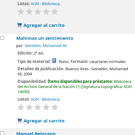
Listas:
AGN - Biblioteca
.
valoración
Valoración media: 0.0 de 5 estrellas
Agregar al carrito
Malvinas un sentimiento
por
Seineldin, Mohamed Ali
Edición:
2ª ed.
Tipo de material:
Texto
; Formato:
caracteres normales
Detalles de publicación:
Buenos Aires :
Seineldin, Mohamed
Ali,
2004
Disponibilidad:
Ítems disponibles para préstamo:
Biblioteca
del Archivo General de la Nación
(1)
Signatura topográfica:
AGN
14650
.
Listas:
AGN - Biblioteca
.
valoración
Valoración media: 0.0 de 5 estrellas
Agregar al carrito
Manuel Belgrano