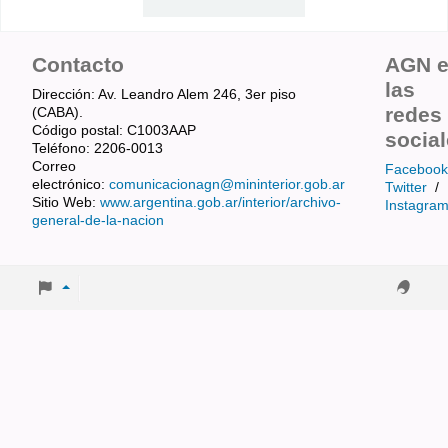
Contacto
AGN 
las
Dirección: Av. Leandro Alem 246, 3er piso
redes
(CABA).
Código postal: C1003AAP
socia
Teléfono: 2206-0013
Correo
Facebook
electrónico:
comunicacionagn@mininterior.gob.ar
Twitter
/
Sitio Web:
www.argentina.gob.ar/interior/archivo-
Instagra
general-de-la-nacion