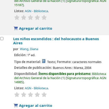
del Archivo General de la Nación
(1)
Signatura topográfica:
AGN
15187
.
Listas:
AGN - Biblioteca
.
valoración
Valoración media: 0.0 de 5 estrellas
Agregar al carrito
Los niños escondidos : del holocausto a Buenos
Aires
por
Wang, Diana
Edición:
1ª ed.
Tipo de material:
Texto
; Formato:
caracteres normales
Detalles de publicación:
Buenos Aires :
Marea,
2004
Disponibilidad:
Ítems disponibles para préstamo:
Biblioteca
del Archivo General de la Nación
(1)
Signatura topográfica:
AGN
14985
.
Listas:
AGN - Biblioteca
.
valoración
Valoración media: 0.0 de 5 estrellas
Agregar al carrito