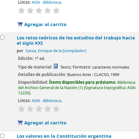
Listas:
AGN - Biblioteca
.
valoración
Valoración media: 0.0 de 5 estrellas
Agregar al carrito
Los retos teóricos de los estudios del trabajo hacia
el siglo XXI
por
Garza, Enrique de la
[compilador]
Edición:
1ª ed.
Tipo de material:
Texto
; Formato:
caracteres normales
Detalles de publicación:
Buenos Aires :
CLACSO,
1999
Disponibilidad:
Ítems disponibles para préstamo:
Biblioteca
del Archivo General de la Nación
(1)
Signatura topográfica:
AGN
12220
.
Listas:
AGN - Biblioteca
.
valoración
Valoración media: 0.0 de 5 estrellas
Agregar al carrito
Los valores en la Constitución argentina