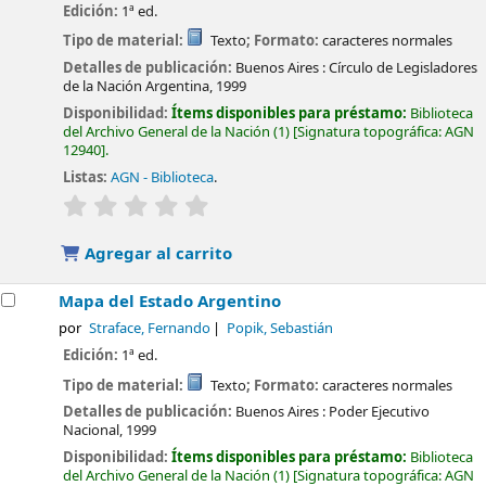
Edición:
1ª ed.
Tipo de material:
Texto
; Formato:
caracteres normales
Detalles de publicación:
Buenos Aires :
Círculo de Legisladores
de la Nación Argentina,
1999
Disponibilidad:
Ítems disponibles para préstamo:
Biblioteca
del Archivo General de la Nación
(1)
Signatura topográfica:
AGN
12940
.
Listas:
AGN - Biblioteca
.
valoración
Valoración media: 0.0 de 5 estrellas
Agregar al carrito
Mapa del Estado Argentino
por
Straface, Fernando
Popik, Sebastián
Edición:
1ª ed.
Tipo de material:
Texto
; Formato:
caracteres normales
Detalles de publicación:
Buenos Aires :
Poder Ejecutivo
Nacional,
1999
Disponibilidad:
Ítems disponibles para préstamo:
Biblioteca
del Archivo General de la Nación
(1)
Signatura topográfica:
AGN