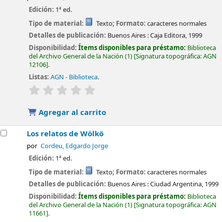
Edición:
1ª ed.
Tipo de material:
Texto
; Formato:
caracteres normales
Detalles de publicación:
Buenos Aires :
Caja Editora,
1999
Disponibilidad:
Ítems disponibles para préstamo:
Biblioteca
del Archivo General de la Nación
(1)
Signatura topográfica:
AGN
12106
.
Listas:
AGN - Biblioteca
.
valoración
Valoración media: 0.0 de 5 estrellas
Agregar al carrito
Los relatos de Wölkö
por
Cordeu, Edgardo Jorge
Edición:
1ª ed.
Tipo de material:
Texto
; Formato:
caracteres normales
Detalles de publicación:
Buenos Aires :
Ciudad Argentina,
1999
Disponibilidad:
Ítems disponibles para préstamo:
Biblioteca
del Archivo General de la Nación
(1)
Signatura topográfica:
AGN
11661
.