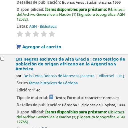
Detalles de publicación:
Buenos Aires :
Sudamericana,
1999
Disponibilidad:
Ítems disponibles para préstamo:
Biblioteca
del Archivo General de la Nación
(1)
Signatura topográfica:
AGN
12582
.
Listas:
AGN - Biblioteca
.
valoración
Valoración media: 0.0 de 5 estrellas
Agregar al carrito
Los negros esclavos de Alta Gracia : caso testigo de
población de origen africano en la Argentina y
América
por
De la Cerda Donoso de Moreschi, Jeanette
Villarroel, Luis J
Series
Temas históricos de Córdoba
Edición:
1ª ed.
Tipo de material:
Texto
; Formato:
caracteres normales
Detalles de publicación:
Córdoba :
Ediciones del Copista,
1999
Disponibilidad:
Ítems disponibles para préstamo:
Biblioteca
del Archivo General de la Nación
(1)
Signatura topográfica:
AGN
12766
.