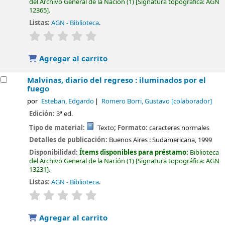
del Archivo General de la Nación
(1)
Signatura topográfica:
AGN
12365
.
Listas:
AGN - Biblioteca
.
valoración
Valoración media: 0.0 de 5 estrellas
Agregar al carrito
Malvinas, diario del regreso : iluminados por el
fuego
por
Esteban, Edgardo
Romero Borri, Gustavo
[colaborador]
Edición:
3ª ed.
Tipo de material:
Texto
; Formato:
caracteres normales
Detalles de publicación:
Buenos Aires :
Sudamericana,
1999
Disponibilidad:
Ítems disponibles para préstamo:
Biblioteca
del Archivo General de la Nación
(1)
Signatura topográfica:
AGN
13231
.
Listas:
AGN - Biblioteca
.
valoración
Valoración media: 0.0 de 5 estrellas
Agregar al carrito