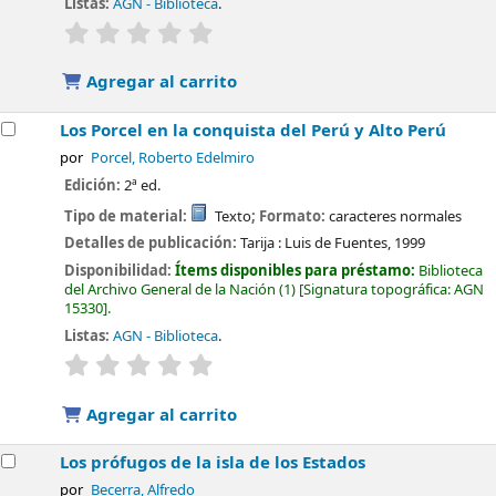
Listas:
AGN - Biblioteca
.
valoración
Valoración media: 0.0 de 5 estrellas
Agregar al carrito
Los Porcel en la conquista del Perú y Alto Perú
por
Porcel, Roberto Edelmiro
Edición:
2ª ed.
Tipo de material:
Texto
; Formato:
caracteres normales
Detalles de publicación:
Tarija :
Luis de Fuentes,
1999
Disponibilidad:
Ítems disponibles para préstamo:
Biblioteca
del Archivo General de la Nación
(1)
Signatura topográfica:
AGN
15330
.
Listas:
AGN - Biblioteca
.
valoración
Valoración media: 0.0 de 5 estrellas
Agregar al carrito
Los prófugos de la isla de los Estados
por
Becerra, Alfredo