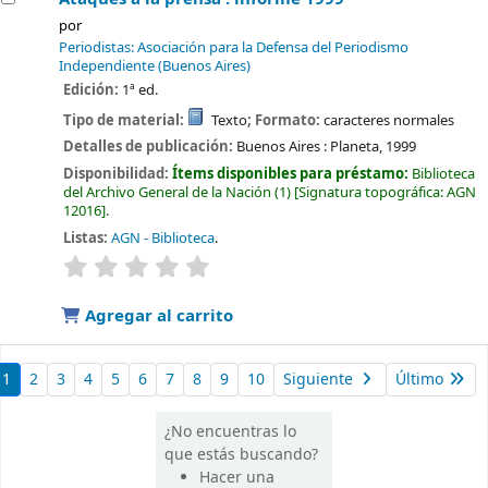
por
Periodistas: Asociación para la Defensa del Periodismo
Independiente (Buenos Aires)
Edición:
1ª ed.
Tipo de material:
Texto
; Formato:
caracteres normales
Detalles de publicación:
Buenos Aires :
Planeta,
1999
Disponibilidad:
Ítems disponibles para préstamo:
Biblioteca
del Archivo General de la Nación
(1)
Signatura topográfica:
AGN
12016
.
Listas:
AGN - Biblioteca
.
valoración
Valoración media: 0.0 de 5 estrellas
Agregar al carrito
1
2
3
4
5
6
7
8
9
10
Siguiente
Último
¿No encuentras lo
que estás buscando?
Hacer una