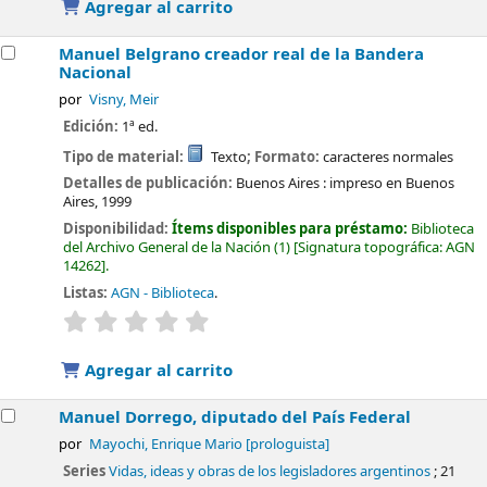
Agregar al carrito
Manuel Belgrano creador real de la Bandera
Nacional
por
Visny, Meir
Edición:
1ª ed.
Tipo de material:
Texto
; Formato:
caracteres normales
Detalles de publicación:
Buenos Aires :
impreso en Buenos
Aires,
1999
Disponibilidad:
Ítems disponibles para préstamo:
Biblioteca
del Archivo General de la Nación
(1)
Signatura topográfica:
AGN
14262
.
Listas:
AGN - Biblioteca
.
valoración
Valoración media: 0.0 de 5 estrellas
Agregar al carrito
Manuel Dorrego, diputado del País Federal
por
Mayochi, Enrique Mario
[prologuista]
Series
Vidas, ideas y obras de los legisladores argentinos
; 21