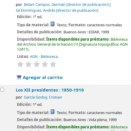
por
Bidart Campos, Germán
[director de publicación]
Gil Domínguez, Andrés
[director de publicación]
Edición:
1ª ed.
Tipo de material:
Texto
; Formato:
caracteres normales
Detalles de publicación:
Buenos Aires :
EDIAR,
1999
Disponibilidad:
Ítems disponibles para préstamo:
Biblioteca
del Archivo General de la Nación
(1)
Signatura topográfica:
AGN
12411
.
Listas:
AGN - Biblioteca
.
valoración
Valoración media: 0.0 de 5 estrellas
Agregar al carrito
Los XII presidentes : 1850-1910
por
García Godoy, Cristian
Edición:
1ª ed.
Tipo de material:
Texto
; Formato:
caracteres normales
Detalles de publicación:
Buenos Aires :
Vida plena,
1999
Disponibilidad:
Ítems disponibles para préstamo:
Biblioteca