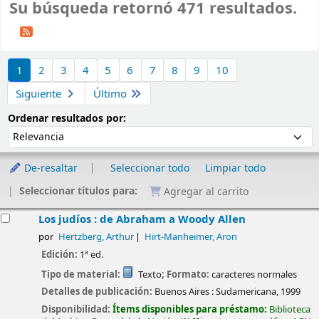
Su búsqueda retornó 471 resultados.
Ordenar
1
2
3
4
5
6
7
8
9
10
Siguiente
Último
Ordenar por:
Ordenar resultados por:
De-resaltar
Seleccionar todo
Limpiar todo
Seleccionar títulos para:
Agregar al carrito
esultados
Los judíos : de Abraham a Woody Allen
por
Hertzberg, Arthur
Hirt-Manheimer, Aron
Edición:
1ª ed.
Tipo de material:
Texto
; Formato:
caracteres normales
Detalles de publicación:
Buenos Aires :
Sudamericana,
1999
Disponibilidad:
Ítems disponibles para préstamo:
Biblioteca