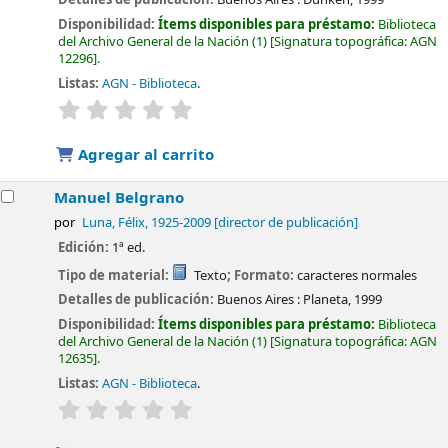
Disponibilidad:
Ítems disponibles para préstamo:
Biblioteca
del Archivo General de la Nación
(1)
Signatura topográfica:
AGN
12296
.
Listas:
AGN - Biblioteca
.
valoración
Valoración media: 0.0 de 5 estrellas
Agregar al carrito
Manuel Belgrano
por
Luna, Félix
, 1925-2009
[director de publicación]
Edición:
1ª ed.
Tipo de material:
Texto
; Formato:
caracteres normales
Detalles de publicación:
Buenos Aires :
Planeta,
1999
Disponibilidad:
Ítems disponibles para préstamo:
Biblioteca
del Archivo General de la Nación
(1)
Signatura topográfica:
AGN
12635
.
Listas:
AGN - Biblioteca
.
valoración
Valoración media: 0.0 de 5 estrellas