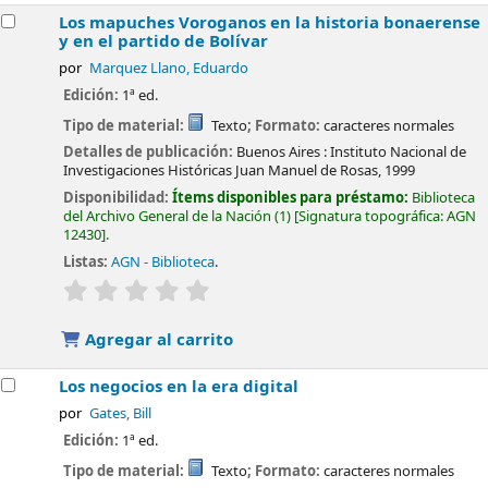
Los mapuches Voroganos en la historia bonaerense
y en el partido de Bolívar
por
Marquez Llano, Eduardo
Edición:
1ª ed.
Tipo de material:
Texto
; Formato:
caracteres normales
Detalles de publicación:
Buenos Aires :
Instituto Nacional de
Investigaciones Históricas Juan Manuel de Rosas,
1999
Disponibilidad:
Ítems disponibles para préstamo:
Biblioteca
del Archivo General de la Nación
(1)
Signatura topográfica:
AGN
12430
.
Listas:
AGN - Biblioteca
.
valoración
Valoración media: 0.0 de 5 estrellas
Agregar al carrito
Los negocios en la era digital
por
Gates, Bill
Edición:
1ª ed.
Tipo de material:
Texto
; Formato:
caracteres normales