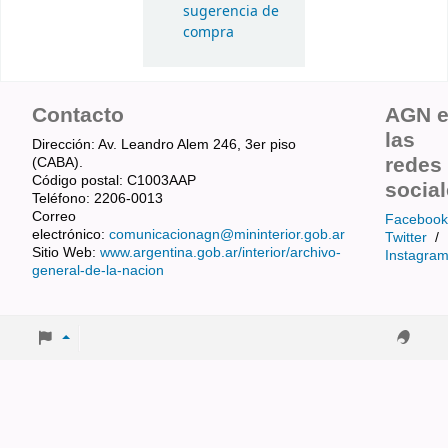
sugerencia de
compra
Contacto
AGN 
las
Dirección: Av. Leandro Alem 246, 3er piso
redes
(CABA).
Código postal: C1003AAP
socia
Teléfono: 2206-0013
Correo
Facebook
electrónico:
comunicacionagn@mininterior.gob.ar
Twitter
/
Sitio Web:
www.argentina.gob.ar/interior/archivo-
Instagra
general-de-la-nacion