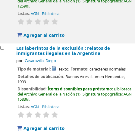
del Archivo General de la Nación
(1)
Signatura topográfica:
AGN
12590
.
Listas:
AGN - Biblioteca
.
valoración
Valoración media: 0.0 de 5 estrellas
Agregar al carrito
Los laberintos de la exclusión : relatos de
inmigrantes ilegales en la Argentina
por
Casaravilla, Diego
Tipo de material:
Texto
; Formato:
caracteres normales
Detalles de publicación:
Buenos Aires :
Lumen Hvmanitas,
1999
Disponibilidad:
Ítems disponibles para préstamo:
Biblioteca
del Archivo General de la Nación
(1)
Signatura topográfica:
AGN
15836
.
Listas:
AGN - Biblioteca
.
valoración
Valoración media: 0.0 de 5 estrellas
Agregar al carrito