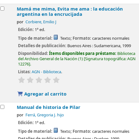
Mamá me mima, Evita me ama : la educación
argentina en la encrucijada
por
Corbiere, Emilio J
Edición:
1ª ed.
Tipo de material:
Texto
; Formato:
caracteres normales
Detalles de publicación:
Buenos Aires :
Sudamericana,
1999
Disponibilidad:
Ítems disponibles para préstamo:
Biblioteca
del Archivo General de la Nación
(1)
Signatura topográfica:
AGN
12276
.
Listas:
AGN - Biblioteca
.
valoración
Valoración media: 0.0 de 5 estrellas
Agregar al carrito
Manual de historia de Pilar
por
Ferrá, Gregoria J. hijo
Edición:
1ª ed.
Tipo de material:
Texto
; Formato:
caracteres normales
Detalles de publicación:
Buenos Aires :
Dunken,
1999