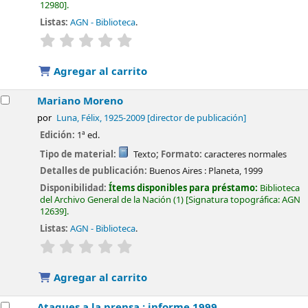
12980
.
Listas:
AGN - Biblioteca
.
valoración
Valoración media: 0.0 de 5 estrellas
Agregar al carrito
Mariano Moreno
por
Luna, Félix
, 1925-2009
[director de publicación]
Edición:
1ª ed.
Tipo de material:
Texto
; Formato:
caracteres normales
Detalles de publicación:
Buenos Aires :
Planeta,
1999
Disponibilidad:
Ítems disponibles para préstamo:
Biblioteca
del Archivo General de la Nación
(1)
Signatura topográfica:
AGN
12639
.
Listas:
AGN - Biblioteca
.
valoración
Valoración media: 0.0 de 5 estrellas
Agregar al carrito
Ataques a la prensa : informe 1999