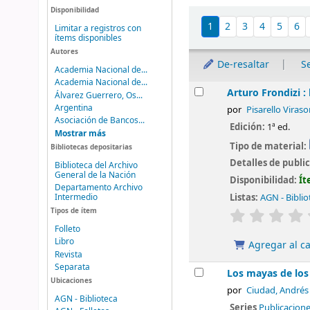
Disponibilidad
Ordenar
1
2
3
4
5
6
Limitar a registros con
ítems disponibles
Autores
De-resaltar
S
Academia Nacional de...
Academia Nacional de...
Resultados
Arturo Frondizi :
Álvarez Guerrero, Os...
Argentina
por
Pisarello Viras
Asociación de Bancos...
Edición:
1ª ed.
Mostrar más
Tipo de material:
Bibliotecas depositarias
Detalles de publi
Biblioteca del Archivo
General de la Nación
Disponibilidad:
Ít
Departamento Archivo
Intermedio
Listas:
AGN - Biblio
valoración
Tipos de ítem
Folleto
Libro
Agregar al ca
Revista
Separata
Los mayas de los
Ubicaciones
por
Ciudad, Andrés
AGN - Biblioteca
Series
Publicacion