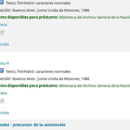
Texto
; Formato:
caracteres normales
cación:
Buenos Aires :
Junta Unida de Misiones,
1986
ems disponibles para préstamo:
Biblioteca del Archivo General de la Naci
teca
.
Valoración media: 0.0 de 5 estrellas
rrito
rio H
Texto
; Formato:
caracteres normales
cación:
Buenos Aires :
Junta Unida de Misiones,
1986
ems disponibles para préstamo:
Biblioteca del Archivo General de la Naci
teca
.
Valoración media: 0.0 de 5 estrellas
rrito
dez : precursor de la antinovela