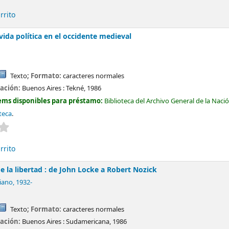
rrito
 vida política en el occidente medieval
Texto
; Formato:
caracteres normales
cación:
Buenos Aires :
Tekné,
1986
ems disponibles para préstamo:
Biblioteca del Archivo General de la Naci
teca
.
Valoración media: 0.0 de 5 estrellas
rrito
 la libertad : de John Locke a Robert Nozick
iano
, 1932-
Texto
; Formato:
caracteres normales
cación:
Buenos Aires :
Sudamericana,
1986