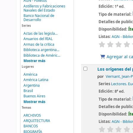
AGN - Folletos
Edición:
1ª ed.
Astilleros y Fabricaciones
Navales del Estado
Tipo de material:
Banco Nacional de
Desarrollo
Detalles de publi
Series
Disponibilidad:
Ít
Actas de las legisla...
Listas:
AGN - Biblio
Anuarios del RIAL
valoración
Armas de la crítica
Biblioteca argentina...
Biblioteca de Améric...
Agregar al ca
Mostrar más
Lugares
Los orígenes del
América
por
Vernant, Jean-P
América Latina
Series
Lectores. E
Argentina
Brasil
Edición:
8ª ed.
Buenos Aires
Tipo de material:
Mostrar más
Detalles de publi
Temas
Disponibilidad:
Ít
ARCHIVOS
ARQUITECTURA
Listas:
AGN - Biblio
BANCOS
valoración
BIOGRAFÍA