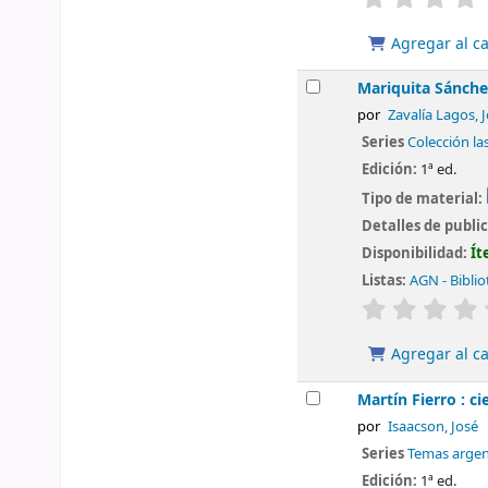
Agregar al ca
Mariquita Sánche
por
Zavalía Lagos, 
Series
Colección la
Edición:
1ª ed.
Tipo de material:
Detalles de publi
Disponibilidad:
Ít
Listas:
AGN - Biblio
valoración
Agregar al ca
Martín Fierro : ci
por
Isaacson, José
Series
Temas argen
Edición:
1ª ed.