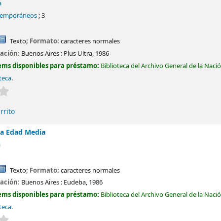
a
ntemporáneos
; 3
Texto
; Formato:
caracteres normales
cación:
Buenos Aires :
Plus Ultra,
1986
ems disponibles para préstamo:
Biblioteca del Archivo General de la Naci
teca
.
Valoración media: 0.0 de 5 estrellas
rrito
la Edad Media
a
Texto
; Formato:
caracteres normales
cación:
Buenos Aires :
Eudeba,
1986
ems disponibles para préstamo:
Biblioteca del Archivo General de la Naci
teca
.
Valoración media: 0.0 de 5 estrellas