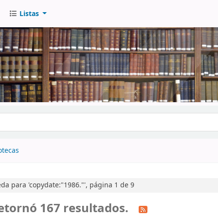
Listas
go
otecas
a para 'copydate:"1986."', página 1 de 9
etornó 167 resultados.