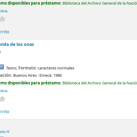
ems disponibles para préstamo:
Biblioteca del Archivo General de la Naci
teca
.
Valoración media: 0.0 de 5 estrellas
rrito
 vida de los onas
e
Texto
; Formato:
caracteres normales
cación:
Buenos Aires :
Emecé,
1986
ems disponibles para préstamo:
Biblioteca del Archivo General de la Naci
teca
.
Valoración media: 0.0 de 5 estrellas
rrito
rio H