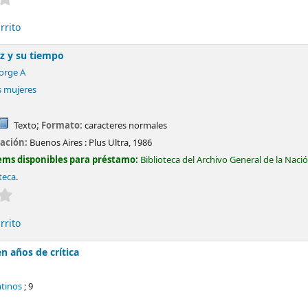
rrito
z y su tiempo
Jorge A
s mujeres
Texto
; Formato:
caracteres normales
cación:
Buenos Aires :
Plus Ultra,
1986
ems disponibles para préstamo:
Biblioteca del Archivo General de la Naci
teca
.
Valoración media: 0.0 de 5 estrellas
rrito
en años de crítica
tinos
; 9