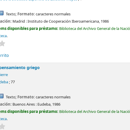
Texto
; Formato:
caracteres normales
cación:
Madrid :
Instituto de Cooperación Iberoamericana,
1986
ems disponibles para préstamo:
Biblioteca del Archivo General de la Naci
teca
.
Valoración media: 0.0 de 5 estrellas
rrito
 pensamiento griego
ierre
udeba
; 77
Texto
; Formato:
caracteres normales
cación:
Buenos Aires :
Eudeba,
1986
ems disponibles para préstamo:
Biblioteca del Archivo General de la Naci
teca
.
Valoración media: 0.0 de 5 estrellas