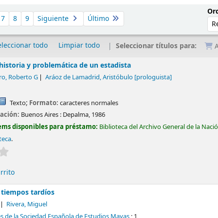
Ord
7
8
9
Siguiente
Último
eleccionar todo
Limpiar todo
Seleccionar títulos para:
A
 historia y problemática de un estadista
oro, Roberto G
Aráoz de Lamadrid, Aristóbulo
[prologuista]
Texto
; Formato:
caracteres normales
cación:
Buenos Aires :
Depalma,
1986
ems disponibles para préstamo:
Biblioteca del Archivo General de la Naci
teca
.
Valoración media: 0.0 de 5 estrellas
rrito
 tiempos tardíos
Rivera, Miguel
es de la Sociedad Española de Estudios Mayas
; 1