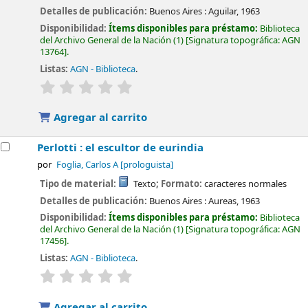
Detalles de publicación:
Buenos Aires :
Aguilar,
1963
Disponibilidad:
Ítems disponibles para préstamo:
Biblioteca
del Archivo General de la Nación
(1)
Signatura topográfica:
AGN
13764
.
Listas:
AGN - Biblioteca
.
valoración
Valoración media: 0.0 de 5 estrellas
Agregar al carrito
Perlotti : el escultor de eurindia
por
Foglia, Carlos A
[prologuista]
Tipo de material:
Texto
; Formato:
caracteres normales
Detalles de publicación:
Buenos Aires :
Aureas,
1963
Disponibilidad:
Ítems disponibles para préstamo:
Biblioteca
del Archivo General de la Nación
(1)
Signatura topográfica:
AGN
17456
.
Listas:
AGN - Biblioteca
.
valoración
Valoración media: 0.0 de 5 estrellas
Agregar al carrito