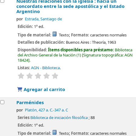
Nuestras relaciones con la iglesia : hacia un
concordato entre la sede apostólica y el Estado
Argentino
por
Estrada, Santiago de
Edición:
1ª ed.
Tipo de material:
Texto
; Formato:
caracteres normales
Detalles de publicación:
Buenos Aires :
Theoría,
1963
Disponibilidad:
Ítems disponibles para préstamo:
Biblioteca
del Archivo General de la Nación
(1)
Signatura topográfica:
AGN
18424
.
Listas:
AGN - Biblioteca
.
valoración
Valoración media: 0.0 de 5 estrellas
Agregar al carrito
Parménides
por
Platón
, 427 a. C.-347 a. C
Series
Biblioteca de iniciación filosófica
; 88
Edición:
1ª ed.
Tipo de material:
Texto
; Formato:
caracteres normales