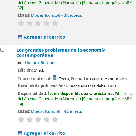
del Archivo General de la Nación
(1)
Signatura topográfica:
MIK
32
.
Listas:
Moisés Ikonicoff - Biblioteca
.
valoración
Valoración media: 0.0 de 5 estrellas
Agregar al carrito
Los grandes problemas de la economía
contemporánea
por
Nogaro, Bertrand
Edición:
3ª ed.
Tipo de material:
Texto
; Formato:
caracteres normales
Detalles de publicación:
Buenos Aires :
Eudeba,
1963
Disponibilidad:
Ítems disponibles para préstamo:
Biblioteca
del Archivo General de la Nación
(1)
Signatura topográfica:
MIK
14
.
Listas:
Moisés Ikonicoff - Biblioteca
.
valoración
Valoración media: 0.0 de 5 estrellas
Agregar al carrito