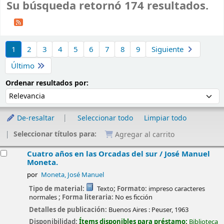
Su búsqueda retornó 174 resultados.
Ordenar
1
2
3
4
5
6
7
8
9
Siguiente
Último
Ordenar por:
Ordenar resultados por:
De-resaltar
Seleccionar todo
Limpiar todo
Seleccionar títulos para:
Agregar al carrito
esultados
Cuatro años en las Orcadas del sur /
José Manuel
Moneta.
por
Moneta, José Manuel
Tipo de material:
Texto
; Formato:
impreso caracteres
normales
; Forma literaria:
No es ficción
Detalles de publicación:
Buenos Aires :
Peuser,
1963
Disponibilidad:
Ítems disponibles para préstamo:
Biblioteca