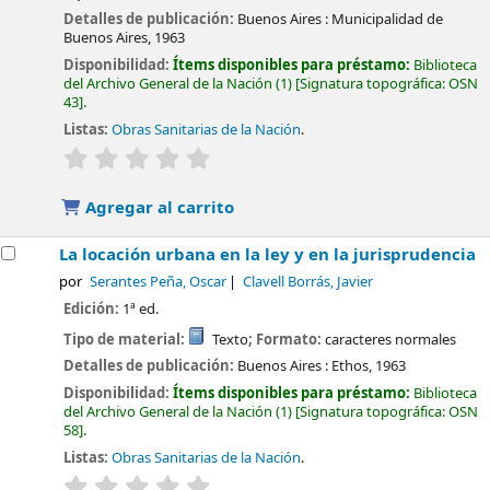
Detalles de publicación:
Buenos Aires :
Municipalidad de
Buenos Aires,
1963
Disponibilidad:
Ítems disponibles para préstamo:
Biblioteca
del Archivo General de la Nación
(1)
Signatura topográfica:
OSN
43
.
Listas:
Obras Sanitarias de la Nación
.
valoración
Valoración media: 0.0 de 5 estrellas
Agregar al carrito
La locación urbana en la ley y en la jurisprudencia
por
Serantes Peña, Oscar
Clavell Borrás, Javier
Edición:
1ª ed.
Tipo de material:
Texto
; Formato:
caracteres normales
Detalles de publicación:
Buenos Aires :
Ethos,
1963
Disponibilidad:
Ítems disponibles para préstamo:
Biblioteca
del Archivo General de la Nación
(1)
Signatura topográfica:
OSN
58
.
Listas:
Obras Sanitarias de la Nación
.
valoración
Valoración media: 0.0 de 5 estrellas