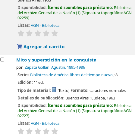
Buenos Aires,
1963
Disponibilidad:
Ítems disponibles para préstamo:
Biblioteca
del Archivo General de la Nación
(1)
Signatura topográfica:
AGN
02259
.
Listas:
AGN - Biblioteca
.
valoración
Valoración media: 0.0 de 5 estrellas
Agregar al carrito
Mito y superstición en la conquista
por
Zapata Gollán, Agustín
, 1895-1986
Series
Biblioteca de América: libros del tiempo nuevo
; 8
Edición:
1ª ed.
Tipo de material:
Texto
; Formato:
caracteres normales
Detalles de publicación:
Buenos Aires :
Eudeba,
1963
Disponibilidad:
Ítems disponibles para préstamo:
Biblioteca
del Archivo General de la Nación
(1)
Signatura topográfica:
AGN
02727
.
Listas:
AGN - Biblioteca
.
valoración
Valoración media: 0.0 de 5 estrellas