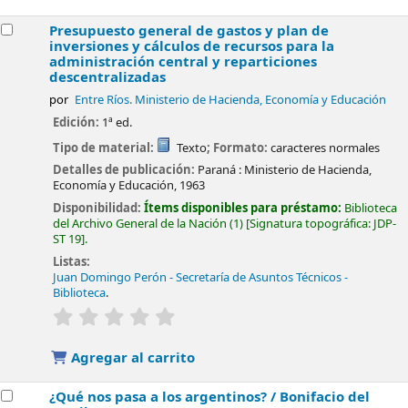
Presupuesto general de gastos y plan de
inversiones y cálculos de recursos para la
administración central y reparticiones
descentralizadas
por
Entre Ríos. Ministerio de Hacienda, Economía y Educación
Edición:
1ª ed.
Tipo de material:
Texto
; Formato:
caracteres normales
Detalles de publicación:
Paraná :
Ministerio de Hacienda,
Economía y Educación,
1963
Disponibilidad:
Ítems disponibles para préstamo:
Biblioteca
del Archivo General de la Nación
(1)
Signatura topográfica:
JDP-
ST 19
.
Listas:
Juan Domingo Perón - Secretaría de Asuntos Técnicos -
Biblioteca
.
valoración
Valoración media: 0.0 de 5 estrellas
Agregar al carrito
¿Qué nos pasa a los argentinos? /
Bonifacio del