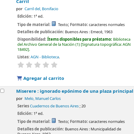
Carril
por
Carril del, Bonifacio
Edición:
1ª ed.
Tipo de material:
Texto
; Formato:
caracteres normales
Detalles de publicación:
Buenos Aires :
Emecé,
1963
Disponibilidad:
Ítems disponibles para préstamo:
Biblioteca
del Archivo General de la Nación
(1)
Signatura topográfica:
AGN
18492
.
Listas:
AGN - Biblioteca
.
valoración
Valoración media: 0.0 de 5 estrellas
Agregar al carrito
Miserere : ignorado epónimo de una plaza principal
por
Melo, Manuel Carlos
Series
Cuadernos de Buenos Aires
; 20
Edición:
1ª ed.
Tipo de material:
Texto
; Formato:
caracteres normales
Detalles de publicación:
Buenos Aires :
Municipalidad de