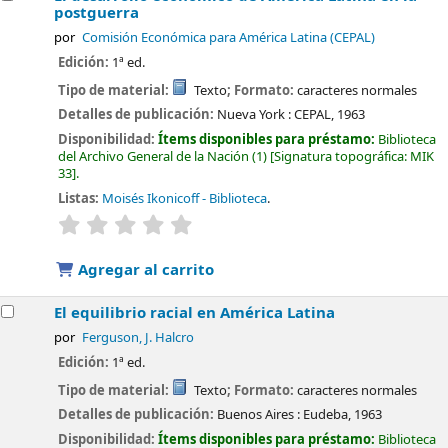
postguerra
por
Comisión Económica para América Latina (CEPAL)
Edición:
1ª ed.
Tipo de material:
Texto
; Formato:
caracteres normales
Detalles de publicación:
Nueva York :
CEPAL,
1963
Disponibilidad:
Ítems disponibles para préstamo:
Biblioteca
del Archivo General de la Nación
(1)
Signatura topográfica:
MIK
33
.
Listas:
Moisés Ikonicoff - Biblioteca
.
valoración
Valoración media: 0.0 de 5 estrellas
Agregar al carrito
El equilibrio racial en América Latina
por
Ferguson, J. Halcro
Edición:
1ª ed.
Tipo de material:
Texto
; Formato:
caracteres normales
Detalles de publicación:
Buenos Aires :
Eudeba,
1963
Disponibilidad:
Ítems disponibles para préstamo:
Biblioteca