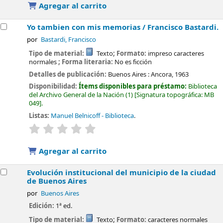
Agregar al carrito
Yo tambien con mis memorias /
Francisco Bastardi.
por
Bastardi, Francisco
Tipo de material:
Texto
; Formato:
impreso caracteres
normales
; Forma literaria:
No es ficción
Detalles de publicación:
Buenos Aires :
Ancora,
1963
Disponibilidad:
Ítems disponibles para préstamo:
Biblioteca
del Archivo General de la Nación
(1)
Signatura topográfica:
MB
049
.
Listas:
Manuel Belnicoff - Biblioteca
.
valoración
Valoración media: 0.0 de 5 estrellas
Agregar al carrito
Evolución institucional del municipio de la ciudad
de Buenos Aires
por
Buenos Aires
Edición:
1ª ed.
Tipo de material:
Texto
; Formato:
caracteres normales