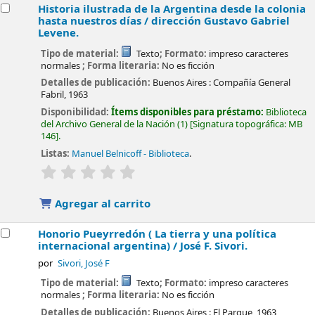
Historia ilustrada de la Argentina desde la colonia
hasta nuestros días /
dirección Gustavo Gabriel
Levene.
Tipo de material:
Texto
; Formato:
impreso caracteres
normales
; Forma literaria:
No es ficción
Detalles de publicación:
Buenos Aires :
Compañía General
Fabril,
1963
Disponibilidad:
Ítems disponibles para préstamo:
Biblioteca
del Archivo General de la Nación
(1)
Signatura topográfica:
MB
146
.
Listas:
Manuel Belnicoff - Biblioteca
.
valoración
Valoración media: 0.0 de 5 estrellas
Agregar al carrito
Honorio Pueyrredón ( La tierra y una política
internacional argentina) /
José F. Sivori.
por
Sivori, José F
Tipo de material:
Texto
; Formato:
impreso caracteres
normales
; Forma literaria:
No es ficción
Detalles de publicación:
Buenos Aires :
El Parque,
1963