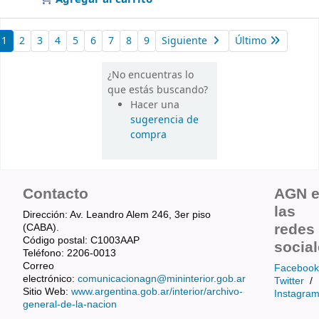
1
2
3
4
5
6
7
8
9
Siguiente
Último
¿No encuentras lo
que estás buscando?
Hacer una
sugerencia de
compra
Contacto
AGN 
las
Dirección: Av. Leandro Alem 246, 3er piso
redes
(CABA).
Código postal: C1003AAP
socia
Teléfono: 2206-0013
Correo
Facebook
electrónico:
comunicacionagn@mininterior.gob.ar
Twitter
/
Sitio Web:
www.argentina.gob.ar/interior/archivo-
Instagra
general-de-la-nacion