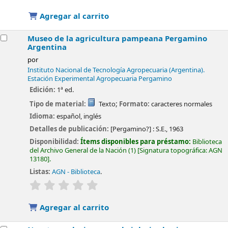
Agregar al carrito
Museo de la agricultura pampeana Pergamino
Argentina
por
Instituto Nacional de Tecnología Agropecuaria (Argentina).
Estación Experimental Agropecuaria Pergamino
Edición:
1ª ed.
Tipo de material:
Texto
; Formato:
caracteres normales
Idioma:
español
,
inglés
Detalles de publicación:
[Pergamino?] :
S.E.,
1963
Disponibilidad:
Ítems disponibles para préstamo:
Biblioteca
del Archivo General de la Nación
(1)
Signatura topográfica:
AGN
13180
.
Listas:
AGN - Biblioteca
.
valoración
Valoración media: 0.0 de 5 estrellas
Agregar al carrito