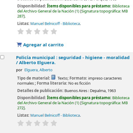
Disponibilidad:
Ítems disponibles para préstamo:
Biblioteca
del Archivo General de la Nación
(1)
Signatura topográfica:
MB
287
.
Listas:
Manuel Belnicoff - Biblioteca
.
valoración
Valoración media: 0.0 de 5 estrellas
Agregar al carrito
Policía municipal : seguridad - higiene - moralidad
/
Alberto Elguera.
por
Elguera, Alberto
Tipo de material:
Texto
; Formato:
impreso caracteres
normales
; Forma literaria:
No es ficción
Detalles de publicación:
Buenos Aires :
Depalma,
1963
Disponibilidad:
Ítems disponibles para préstamo:
Biblioteca
del Archivo General de la Nación
(1)
Signatura topográfica:
MB
272
.
Listas:
Manuel Belnicoff - Biblioteca
.
valoración
Valoración media: 0.0 de 5 estrellas