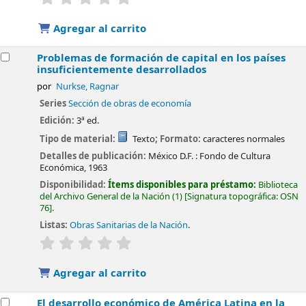
Agregar al carrito
Problemas de formación de capital en los países
insuficientemente desarrollados
por
Nurkse, Ragnar
Series
Sección de obras de economía
Edición:
3ª ed.
Tipo de material:
Texto
; Formato:
caracteres normales
Detalles de publicación:
México D.F. :
Fondo de Cultura
Económica,
1963
Disponibilidad:
Ítems disponibles para préstamo:
Biblioteca
del Archivo General de la Nación
(1)
Signatura topográfica:
OSN
76
.
Listas:
Obras Sanitarias de la Nación
.
valoración
Valoración media: 0.0 de 5 estrellas
Agregar al carrito
El desarrollo económico de América Latina en la