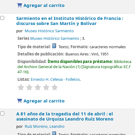
Agregar al carrito
Sarmiento en el Instituto Histórico de Francia :
discurso sobre San Martín y Bolívar
por
Museo Histórico Sarmiento
Series
Museo Histórico Sarmiento
; 3.
Tipo de material:
Texto
; Formato:
caracteres normales
Detalles de publicación:
Buenos Aires :
Viró,
1951
Disponibilidad:
Ítems disponibles para préstamo:
Biblioteca
del Archivo General de la Nación
(1)
Signatura topográfica:
EC.f
47-16
.
Listas:
Ernesto H. Celesia - Folletos
.
valoración
Valoración media: 0.0 de 5 estrellas
Agregar al carrito
A 81 años de la tragedia del 11 de abril : el
asesinato de Urquiza
Leandro Ruíz Moreno
por
Ruíz Moreno, Leandro
Tipo de material:
Texto
; Formato:
caracteres normales