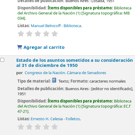
Detalles de publicación:
Buenos Aires :
Losada,
1951
Disponibilidad:
Ítems disponibles para préstamo:
Biblioteca
del Archivo General de la Nación
(1)
Signatura topográfica:
MB
034
.
Listas:
Manuel Belnicoff - Biblioteca
.
valoración
Valoración media: 0.0 de 5 estrellas
Agregar al carrito
Estado de los asuntos sometidos a su consideración
al 31 de diciembre de 1950
por
Congreso de la Nación. Cámara de Senadores
Tipo de material:
Texto
; Formato:
caracteres normales
Detalles de publicación:
Buenos Aires :
[editor no identificado],
1951
Disponibilidad:
Ítems disponibles para préstamo:
Biblioteca
del Archivo General de la Nación
(1)
Signatura topográfica:
EC.f
47-21
.
Listas:
Ernesto H. Celesia - Folletos
.
valoración
Valoración media: 0.0 de 5 estrellas