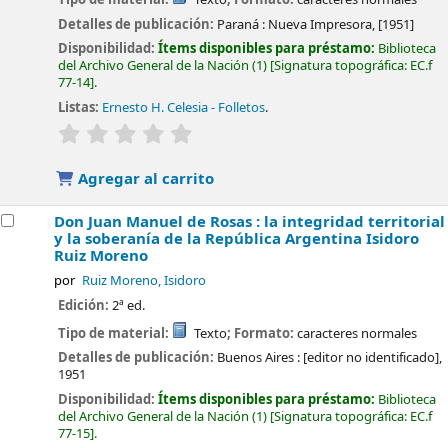
Detalles de publicación:
Paraná :
Nueva Impresora,
[1951]
Disponibilidad:
Ítems disponibles para préstamo:
Biblioteca
del Archivo General de la Nación
(1)
Signatura topográfica:
EC.f
77-14
.
Listas:
Ernesto H. Celesia - Folletos
.
valoración
Valoración media: 0.0 de 5 estrellas
Agregar al carrito
Don Juan Manuel de Rosas : la integridad territorial
y la soberanía de la República Argentina
Isidoro
Ruiz Moreno
por
Ruiz Moreno, Isidoro
Edición:
2ª ed.
Tipo de material:
Texto
; Formato:
caracteres normales
Detalles de publicación:
Buenos Aires :
[editor no identificado],
1951
Disponibilidad:
Ítems disponibles para préstamo:
Biblioteca
del Archivo General de la Nación
(1)
Signatura topográfica:
EC.f
77-15
.