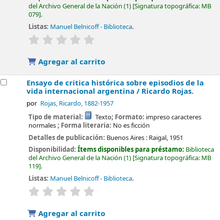
del Archivo General de la Nación
(1)
Signatura topográfica:
MB
079
.
Listas:
Manuel Belnicoff - Biblioteca
.
valoración
Valoración media: 0.0 de 5 estrellas
Agregar al carrito
Ensayo de critica histórica sobre episodios de la
vida internacional argentina /
Ricardo Rojas.
por
Rojas, Ricardo
, 1882-1957
Tipo de material:
Texto
; Formato:
impreso caracteres
normales
; Forma literaria:
No es ficción
Detalles de publicación:
Buenos Aires :
Raigal,
1951
Disponibilidad:
Ítems disponibles para préstamo:
Biblioteca
del Archivo General de la Nación
(1)
Signatura topográfica:
MB
119
.
Listas:
Manuel Belnicoff - Biblioteca
.
valoración
Valoración media: 0.0 de 5 estrellas
Agregar al carrito