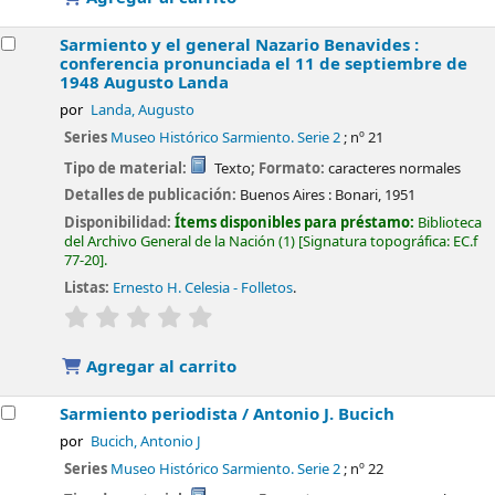
Sarmiento y el general Nazario Benavides :
conferencia pronunciada el 11 de septiembre de
1948
Augusto Landa
por
Landa, Augusto
Series
Museo Histórico Sarmiento. Serie 2
; nº 21
Tipo de material:
Texto
; Formato:
caracteres normales
Detalles de publicación:
Buenos Aires :
Bonari,
1951
Disponibilidad:
Ítems disponibles para préstamo:
Biblioteca
del Archivo General de la Nación
(1)
Signatura topográfica:
EC.f
77-20
.
Listas:
Ernesto H. Celesia - Folletos
.
valoración
Valoración media: 0.0 de 5 estrellas
Agregar al carrito
Sarmiento periodista /
Antonio J. Bucich
por
Bucich, Antonio J
Series
Museo Histórico Sarmiento. Serie 2
; nº 22