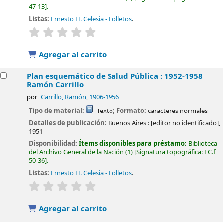
47-13
.
Listas:
Ernesto H. Celesia - Folletos
.
valoración
Valoración media: 0.0 de 5 estrellas
Agregar al carrito
Plan esquemático de Salud Pública : 1952-1958
Ramón Carrillo
por
Carrillo, Ramón
, 1906-1956
Tipo de material:
Texto
; Formato:
caracteres normales
Detalles de publicación:
Buenos Aires :
[editor no identificado],
1951
Disponibilidad:
Ítems disponibles para préstamo:
Biblioteca
del Archivo General de la Nación
(1)
Signatura topográfica:
EC.f
50-36
.
Listas:
Ernesto H. Celesia - Folletos
.
valoración
Valoración media: 0.0 de 5 estrellas
Agregar al carrito