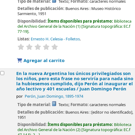
Tipo de material:
Texto
; Formato:
caracteres normales
Detalles de publicación:
Buenos Aires :
Museo Histórico
Sarmiento,
1951
Disponibilidad:
Ítems disponibles para préstamo:
Biblioteca
del Archivo General de la Nación
(1)
Signatura topográfica:
EC.f
77-19
.
Listas:
Ernesto H. Celesia - Folletos
.
valoración
Valoración media: 0.0 de 5 estrellas
Agregar al carrito
En la nueva Argentina los únicos privilegiados son
los niños, pero esta frase no serviría para nada sino
la hubiesemos cumplido, dijo Perón al inaugurar el
año lectivo y 401 escuelas /
Juan Domingo Perón
por
Perón, Juan Domingo
, 1895-1974
Tipo de material:
Texto
; Formato:
caracteres normales
Detalles de publicación:
Buenos Aires :
[editor no identificado],
1951
Disponibilidad:
Ítems disponibles para préstamo:
Biblioteca
del Archivo General de la Nación
(2)
Signatura topográfica:
EC.f
47-14 Ej. 2, ..
.