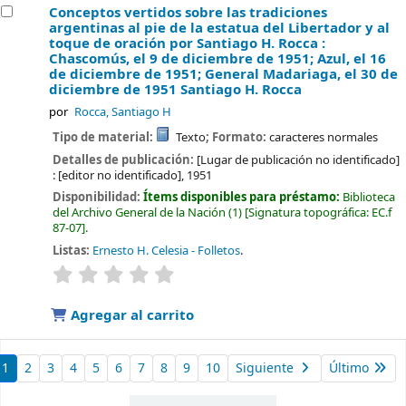
Conceptos vertidos sobre las tradiciones
argentinas al pie de la estatua del Libertador y al
toque de oración por Santiago H. Rocca :
Chascomús, el 9 de diciembre de 1951; Azul, el 16
de diciembre de 1951; General Madariaga, el 30 de
diciembre de 1951
Santiago H. Rocca
por
Rocca, Santiago H
Tipo de material:
Texto
; Formato:
caracteres normales
Detalles de publicación:
[Lugar de publicación no identificado]
:
[editor no identificado],
1951
Disponibilidad:
Ítems disponibles para préstamo:
Biblioteca
del Archivo General de la Nación
(1)
Signatura topográfica:
EC.f
87-07
.
Listas:
Ernesto H. Celesia - Folletos
.
valoración
Valoración media: 0.0 de 5 estrellas
Agregar al carrito
1
2
3
4
5
6
7
8
9
10
Siguiente
Último