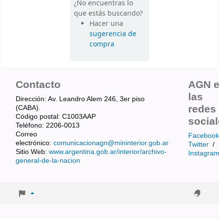
¿No encuentras lo
que estás buscando?
Hacer una
sugerencia de
compra
Contacto
AGN 
las
Dirección: Av. Leandro Alem 246, 3er piso
redes
(CABA).
Código postal: C1003AAP
socia
Teléfono: 2206-0013
Correo
Facebook
electrónico:
comunicacionagn@mininterior.gob.ar
Twitter
/
Sitio Web:
www.argentina.gob.ar/interior/archivo-
Instagra
general-de-la-nacion