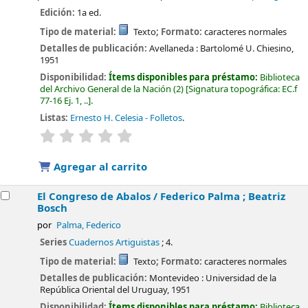
Edición:
1a ed.
Tipo de material:
Texto
; Formato:
caracteres normales
Detalles de publicación:
Avellaneda :
Bartolomé U. Chiesino,
1951
Disponibilidad:
Ítems disponibles para préstamo:
Biblioteca
del Archivo General de la Nación
(2)
Signatura topográfica:
EC.f
77-16 Ej. 1, ..
.
Listas:
Ernesto H. Celesia - Folletos
.
valoración
Valoración media: 0.0 de 5 estrellas
Agregar al carrito
El Congreso de Abalos /
Federico Palma ; Beatriz
Bosch
por
Palma, Federico
Series
Cuadernos Artiguistas
; 4.
Tipo de material:
Texto
; Formato:
caracteres normales
Detalles de publicación:
Montevideo :
Universidad de la
República Oriental del Uruguay,
1951
Disponibilidad:
Ítems disponibles para préstamo:
Biblioteca