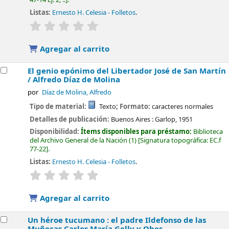
Listas:
Ernesto H. Celesia - Folletos
.
valoración
Valoración media: 0.0 de 5 estrellas
Agregar al carrito
El genio epónimo del Libertador José de San Martín
/
Alfredo Díaz de Molina
por
Díaz de Molina, Alfredo
Tipo de material:
Texto
; Formato:
caracteres normales
Detalles de publicación:
Buenos Aires :
Garlop,
1951
Disponibilidad:
Ítems disponibles para préstamo:
Biblioteca
del Archivo General de la Nación
(1)
Signatura topográfica:
EC.f
77-22
.
Listas:
Ernesto H. Celesia - Folletos
.
valoración
Valoración media: 0.0 de 5 estrellas
Agregar al carrito
Un héroe tucumano : el padre Ildefonso de las
Muñecas
Carlos María Gelly y Obes