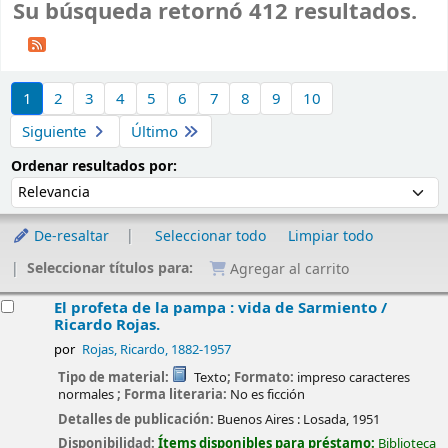
Su búsqueda retornó 412 resultados.
Ordenar
1
2
3
4
5
6
7
8
9
10
Siguiente
Último
Ordenar por:
Ordenar resultados por:
De-resaltar
Seleccionar todo
Limpiar todo
Seleccionar títulos para:
Agregar al carrito
esultados
El profeta de la pampa : vida de Sarmiento /
Ricardo Rojas.
por
Rojas, Ricardo
, 1882-1957
Tipo de material:
Texto
; Formato:
impreso caracteres
normales
; Forma literaria:
No es ficción
Detalles de publicación:
Buenos Aires :
Losada,
1951
Disponibilidad:
Ítems disponibles para préstamo:
Biblioteca