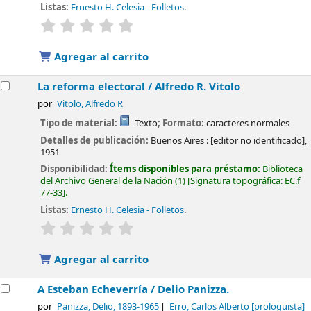
Listas:
Ernesto H. Celesia - Folletos
.
valoración
Valoración media: 0.0 de 5 estrellas
Agregar al carrito
La reforma electoral /
Alfredo R. Vitolo
por
Vitolo, Alfredo R
Tipo de material:
Texto
; Formato:
caracteres normales
Detalles de publicación:
Buenos Aires :
[editor no identificado],
1951
Disponibilidad:
Ítems disponibles para préstamo:
Biblioteca
del Archivo General de la Nación
(1)
Signatura topográfica:
EC.f
77-33
.
Listas:
Ernesto H. Celesia - Folletos
.
valoración
Valoración media: 0.0 de 5 estrellas
Agregar al carrito
A Esteban Echeverría /
Delio Panizza.
por
Panizza, Delio
, 1893-1965
Erro, Carlos Alberto
[prologuista]