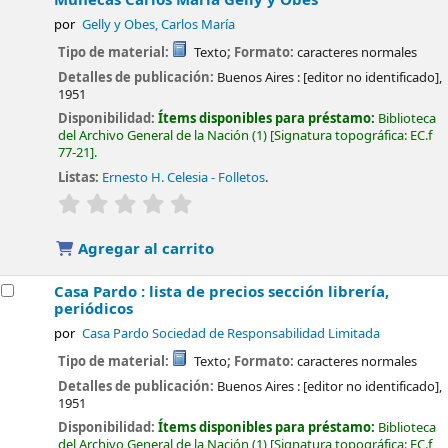
por
Gelly y Obes, Carlos María
Tipo de material:
Texto
; Formato:
caracteres normales
Detalles de publicación:
Buenos Aires :
[editor no identificado],
1951
Disponibilidad:
Ítems disponibles para préstamo:
Biblioteca
del Archivo General de la Nación
(1)
Signatura topográfica:
EC.f
77-21
.
Listas:
Ernesto H. Celesia - Folletos
.
valoración
Valoración media: 0.0 de 5 estrellas
Agregar al carrito
Casa Pardo : lista de precios sección librería,
periódicos
por
Casa Pardo Sociedad de Responsabilidad Limitada
Tipo de material:
Texto
; Formato:
caracteres normales
Detalles de publicación:
Buenos Aires :
[editor no identificado],
1951
Disponibilidad:
Ítems disponibles para préstamo:
Biblioteca
del Archivo General de la Nación
(1)
Signatura topográfica:
EC.f