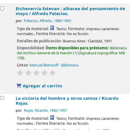
Etcheverría Estevan : albacea del pensamiento de
mayo /
Alfredo Palacios.
por
Palacios, Alfredo
, 1880-1965
Tipo de material:
Texto
; Formato:
impreso caracteres
normales
; Forma literaria:
No es ficción
Detalles de publicación:
Buenos Aires :
Claridad,
1951
Disponibilidad:
Ítems disponibles para préstamo:
Biblioteca
del Archivo General de la Nación
(1)
Signatura topográfica:
MB
158
.
Listas:
Manuel Belnicoff - Biblioteca
.
valoración
Valoración media: 0.0 de 5 estrellas
Agregar al carrito
La victoria del hombre y otros cantos /
Ricardo
Rojas.
por
Rojas, Ricardo
, 1882-1957
Tipo de material:
Texto
; Formato:
impreso caracteres
normales
; Forma literaria:
No es ficción