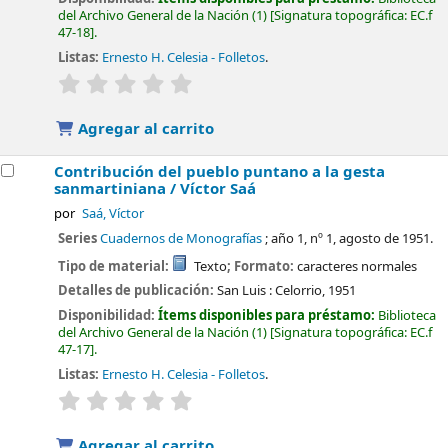
del Archivo General de la Nación
(1)
Signatura topográfica:
EC.f
47-18
.
Listas:
Ernesto H. Celesia - Folletos
.
valoración
Valoración media: 0.0 de 5 estrellas
Agregar al carrito
Contribución del pueblo puntano a la gesta
sanmartiniana /
Víctor Saá
por
Saá, Víctor
Series
Cuadernos de Monografías
; año 1, nº 1, agosto de 1951.
Tipo de material:
Texto
; Formato:
caracteres normales
Detalles de publicación:
San Luis :
Celorrio,
1951
Disponibilidad:
Ítems disponibles para préstamo:
Biblioteca
del Archivo General de la Nación
(1)
Signatura topográfica:
EC.f
47-17
.
Listas:
Ernesto H. Celesia - Folletos
.
valoración
Valoración media: 0.0 de 5 estrellas
Agregar al carrito