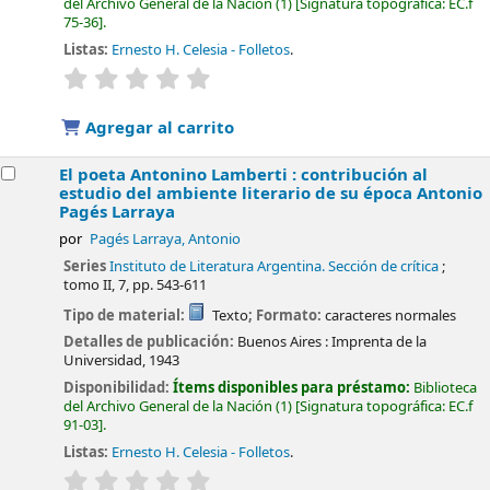
del Archivo General de la Nación
(1)
Signatura topográfica:
EC.f
75-36
.
Listas:
Ernesto H. Celesia - Folletos
.
valoración
Valoración media: 0.0 de 5 estrellas
Agregar al carrito
El poeta Antonino Lamberti : contribución al
estudio del ambiente literario de su época
Antonio
Pagés Larraya
por
Pagés Larraya, Antonio
Series
Instituto de Literatura Argentina. Sección de crítica
;
tomo II, 7, pp. 543-611
Tipo de material:
Texto
; Formato:
caracteres normales
Detalles de publicación:
Buenos Aires :
Imprenta de la
Universidad,
1943
Disponibilidad:
Ítems disponibles para préstamo:
Biblioteca
del Archivo General de la Nación
(1)
Signatura topográfica:
EC.f
91-03
.
Listas:
Ernesto H. Celesia - Folletos
.
valoración
Valoración media: 0.0 de 5 estrellas