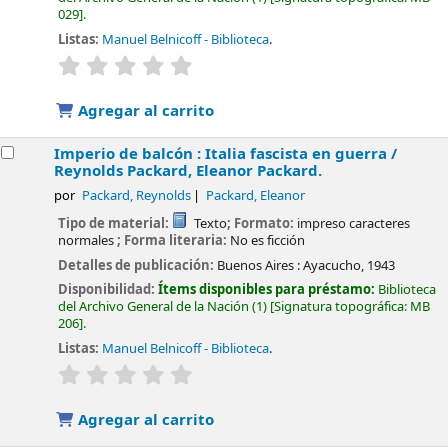
029
.
Listas:
Manuel Belnicoff - Biblioteca
.
valoración
Valoración media: 0.0 de 5 estrellas
Agregar al carrito
Imperio de balcón : Italia fascista en guerra /
Reynolds Packard, Eleanor Packard.
por
Packard, Reynolds
Packard, Eleanor
Tipo de material:
Texto
; Formato:
impreso caracteres
normales
; Forma literaria:
No es ficción
Detalles de publicación:
Buenos Aires :
Ayacucho,
1943
Disponibilidad:
Ítems disponibles para préstamo:
Biblioteca
del Archivo General de la Nación
(1)
Signatura topográfica:
MB
206
.
Listas:
Manuel Belnicoff - Biblioteca
.
valoración
Valoración media: 0.0 de 5 estrellas
Agregar al carrito