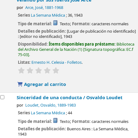
por
Arce, José
, 1881-1968
Series
La Semana Médica
; 36, 1943
Tipo de material:
Texto
; Formato:
caracteres normales
Detalles de publicación:
[Lugar de publicación no identificado]
:
[editor no identificado],
1943
Disponibilidad:
Ítems disponibles para préstamo:
Biblioteca
del Archivo General de la Nación
(1)
Signatura topográfica:
EC.f
75-03
.
Listas:
Ernesto H. Celesia - Folletos
.
valoración
Valoración media: 0.0 de 5 estrellas
Agregar al carrito
Sinceridad de una conducta /
Osvaldo Loudet
por
Loudet, Osvaldo
, 1889-1983
Series
La Semana Médica
; 44
Tipo de material:
Texto
; Formato:
caracteres normales
Detalles de publicación:
Buenos Aires :
La Semana Médica,
1943