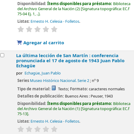
Disponibilidad:
Ítems disponibles para préstamo:
Biblioteca
del Archivo General de la Nación
(2)
Signatura topográfica:
EC.f
75-04 Ej. 1, ..
.
Listas:
Ernesto H. Celesia - Folletos
.
valoración
Valoración media: 0.0 de 5 estrellas
Agregar al carrito
La última lección de San Martín : conferencia
pronunciada el 17 de agosto de 1943
Juan Pablo
Echagüe
por
Echagüe, Juan Pablo
Series
Museo Histórico Nacional. Serie 2
; nº 9
Tipo de material:
Texto
; Formato:
caracteres normales
Detalles de publicación:
Buenos Aires :
Peuser,
1943
Disponibilidad:
Ítems disponibles para préstamo:
Biblioteca
del Archivo General de la Nación
(1)
Signatura topográfica:
EC.f
75-13
.
Listas:
Ernesto H. Celesia - Folletos
.
valoración
Valoración media: 0.0 de 5 estrellas