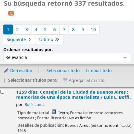
Su búsqueda retornó 337 resultados.
Ordenar
1
2
3
4
5
6
7
8
9
10
Siguiente
Último
Ordenar por:
Ordenar resultados por:
De-resaltar
Seleccionar todo
Limpiar todo
Seleccionar títulos para:
Agregar al carrito
esultados
1259 días, Consejal de la Ciudad de Buenos Aires :
memorias de una época materialista /
Luis L. Boffi.
por
Boffi, Luis L
Tipo de material:
Texto
; Formato:
impreso caracteres
normales
; Forma literaria:
No es ficción
Detalles de publicación:
Buenos Aires :
[editor no identificado],
1943