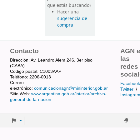
que estás buscando?
Hacer una
sugerencia de
compra
Contacto
AGN 
las
Dirección: Av. Leandro Alem 246, 3er piso
redes
(CABA).
Código postal: C1003AAP
socia
Teléfono: 2206-0013
Correo
Facebook
electrónico:
comunicacionagn@mininterior.gob.ar
Twitter
/
Sitio Web:
www.argentina.gob.ar/interior/archivo-
Instagra
general-de-la-nacion