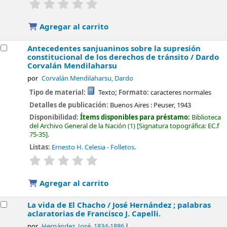
valoración
Valoración media: 0.0 de 5 estrellas
Agregar al carrito
Antecedentes sanjuaninos sobre la supresión
constitucional de los derechos de tránsito /
Dardo
Corvalán Mendilaharsu
por
Corvalán Mendilaharsu, Dardo
Tipo de material:
Texto
; Formato:
caracteres normales
Detalles de publicación:
Buenos Aires :
Peuser,
1943
Disponibilidad:
Ítems disponibles para préstamo:
Biblioteca
del Archivo General de la Nación
(1)
Signatura topográfica:
EC.f
75-35
.
Listas:
Ernesto H. Celesia - Folletos
.
valoración
Valoración media: 0.0 de 5 estrellas
Agregar al carrito
La vida de El Chacho /
José Hernández ; palabras
aclaratorias de Francisco J. Capelli.
por
Hernández, José
, 1834-1886