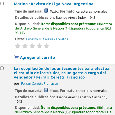
Marina : Revista de Liga Naval Argentina
Tipo de material:
Texto
; Formato:
caracteres normales
Detalles de publicación:
Buenos Aires :
Index,
1943
Disponibilidad:
Ítems disponibles para préstamo:
Biblioteca
del Archivo General de la Nación
(1)
Signatura topográfica:
EC.f
93-14
.
Listas:
Ernesto H. Celesia - Folletos
.
valoración
Valoración media: 0.0 de 5 estrellas
Agregar al carrito
La recopilación de los antecedentes para efectuar
el estudio de los títulos, es un gasto a cargo del
vendedor /
Ferrari Ceretti, Francisco
por
Ferrari Ceretti, Francisco
Tipo de material:
Texto
; Formato:
caracteres normales
Detalles de publicación:
Buenos Aires :
Fanetti y Gasperini,
1943
Disponibilidad:
Ítems disponibles para préstamo:
Biblioteca
del Archivo General de la Nación
(1)
Signatura topográfica:
EC.f