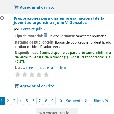
Agregar al carrito
Proposiciones para una empresa nacional de la
juventud argentina /
Julio V. González
por
González, Julio V
Tipo de material:
Texto
; Formato:
caracteres normales
Detalles de publicación:
[Lugar de publicación no identificado]
:
[editor no identificado],
1943
Disponibilidad:
Ítems disponibles para préstamo:
Biblioteca
del Archivo General de la Nación
(1)
Signatura topográfica:
EC.f
45-27
.
Listas:
Ernesto H. Celesia - Folletos
.
valoración
Valoración media: 0.0 de 5 estrellas
Agregar al carrito
1
2
3
4
5
6
7
8
9
10
Siguiente
Último
¿No encuentras lo