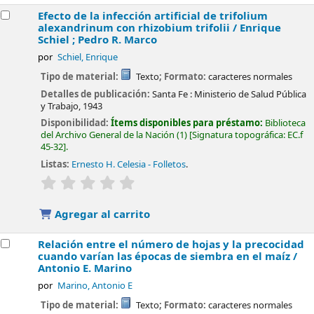
Efecto de la infección artificial de trifolium
alexandrinum con rhizobium trifolii /
Enrique
Schiel ; Pedro R. Marco
por
Schiel, Enrique
Tipo de material:
Texto
; Formato:
caracteres normales
Detalles de publicación:
Santa Fe :
Ministerio de Salud Pública
y Trabajo,
1943
Disponibilidad:
Ítems disponibles para préstamo:
Biblioteca
del Archivo General de la Nación
(1)
Signatura topográfica:
EC.f
45-32
.
Listas:
Ernesto H. Celesia - Folletos
.
valoración
Valoración media: 0.0 de 5 estrellas
Agregar al carrito
Relación entre el número de hojas y la precocidad
cuando varían las épocas de siembra en el maíz /
Antonio E. Marino
por
Marino, Antonio E
Tipo de material:
Texto
; Formato:
caracteres normales