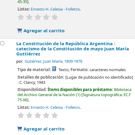
45-35
.
Listas:
Ernesto H. Celesia - Folletos
.
valoración
Valoración media: 0.0 de 5 estrellas
Agregar al carrito
La Constitución de la República Argentina :
catecismo de la Constitución de mayo
Juan María
Guttiérrez
por
Gutiérrez, Juan María
, 1809-1878
Tipo de material:
Texto
; Formato:
caracteres normales
Detalles de publicación:
[Lugar de publicación no identificado]
:
C. Clancy,
1943
Disponibilidad:
Ítems disponibles para préstamo:
Biblioteca
del Archivo General de la Nación
(1)
Signatura topográfica:
EC.f
75-06
.
Listas:
Ernesto H. Celesia - Folletos
.
valoración
Valoración media: 0.0 de 5 estrellas
Agregar al carrito