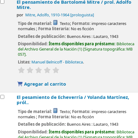
El pensamiento de Bartolomé Mitre /
prol. Adolfo
Mitre.
por
Mitre, Adolfo
, 1910-1964
[prologuista]
Tipo de material:
Texto
; Formato:
impreso caracteres
normales
; Forma literaria:
No es ficción
Detalles de publicación:
Buenos Aires :
Lautaro,
1943
Disponibilidad:
Ítems disponibles para préstamo:
Biblioteca
del Archivo General de la Nación
(1)
Signatura topográfica:
MB
057
.
Listas:
Manuel Belnicoff - Biblioteca
.
valoración
Valoración media: 0.0 de 5 estrellas
Agregar al carrito
El pesamiento de Echeverría /
Yolanda Martínez,
pról..
Tipo de material:
Texto
; Formato:
impreso caracteres
normales
; Forma literaria:
No es ficción
Detalles de publicación:
Buenos Aires :
Lautaro,
1943
Disponibilidad:
Ítems disponibles para préstamo:
Biblioteca
del Archivo General de la Nación
(1)
Signatura topográfica:
MB