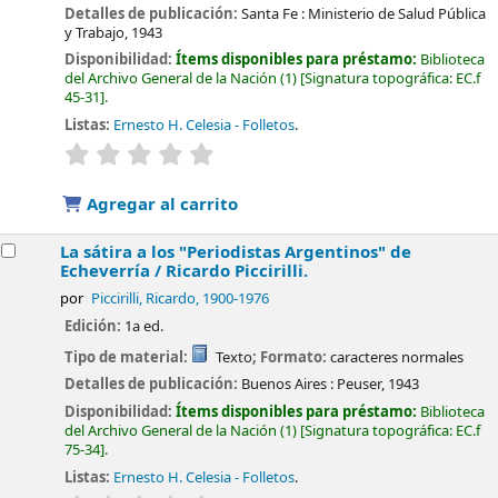
Detalles de publicación:
Santa Fe :
Ministerio de Salud Pública
y Trabajo,
1943
Disponibilidad:
Ítems disponibles para préstamo:
Biblioteca
del Archivo General de la Nación
(1)
Signatura topográfica:
EC.f
45-31
.
Listas:
Ernesto H. Celesia - Folletos
.
valoración
Valoración media: 0.0 de 5 estrellas
Agregar al carrito
La sátira a los "Periodistas Argentinos" de
Echeverría /
Ricardo Piccirilli.
por
Piccirilli, Ricardo
, 1900-1976
Edición:
1a ed.
Tipo de material:
Texto
; Formato:
caracteres normales
Detalles de publicación:
Buenos Aires :
Peuser,
1943
Disponibilidad:
Ítems disponibles para préstamo:
Biblioteca
del Archivo General de la Nación
(1)
Signatura topográfica:
EC.f
75-34
.
Listas:
Ernesto H. Celesia - Folletos
.