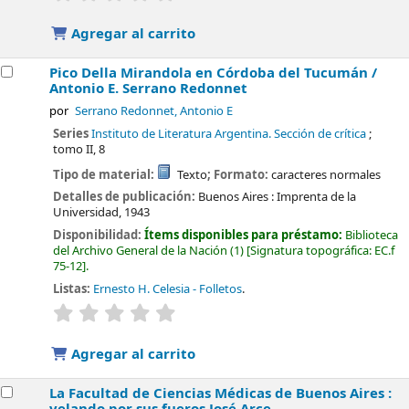
Agregar al carrito
Pico Della Mirandola en Córdoba del Tucumán /
Antonio E. Serrano Redonnet
por
Serrano Redonnet, Antonio E
Series
Instituto de Literatura Argentina. Sección de crítica
;
tomo II, 8
Tipo de material:
Texto
; Formato:
caracteres normales
Detalles de publicación:
Buenos Aires :
Imprenta de la
Universidad,
1943
Disponibilidad:
Ítems disponibles para préstamo:
Biblioteca
del Archivo General de la Nación
(1)
Signatura topográfica:
EC.f
75-12
.
Listas:
Ernesto H. Celesia - Folletos
.
valoración
Valoración media: 0.0 de 5 estrellas
Agregar al carrito
La Facultad de Ciencias Médicas de Buenos Aires :
velando por sus fueros
José Arce