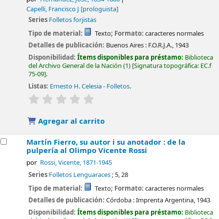
Capelli, Francisco J
[prologuista]
Series
Folletos forjistas
Tipo de material:
Texto
; Formato:
caracteres normales
Detalles de publicación:
Buenos Aires :
F.O.R.J.A.,
1943
Disponibilidad:
Ítems disponibles para préstamo:
Biblioteca
del Archivo General de la Nación
(1)
Signatura topográfica:
EC.f
75-09
.
Listas:
Ernesto H. Celesia - Folletos
.
valoración
Valoración media: 0.0 de 5 estrellas
Agregar al carrito
Martín Fierro, su autor i su anotador : de la
pulpería al Olimpo
Vicente Rossi
por
Rossi, Vicente
, 1871-1945
Series
Folletos Lenguaraces
; 5, 28
Tipo de material:
Texto
; Formato:
caracteres normales
Detalles de publicación:
Córdoba :
Imprenta Argentina,
1943
Disponibilidad:
Ítems disponibles para préstamo:
Biblioteca