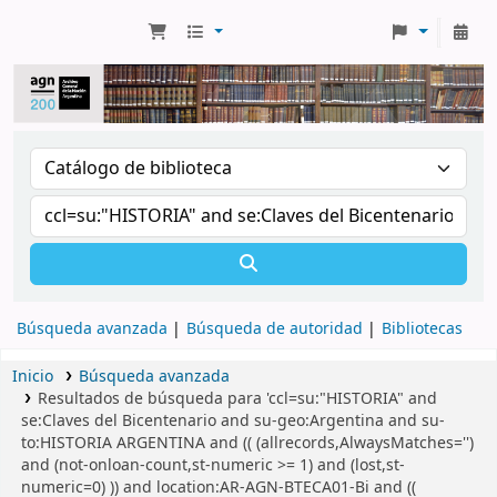
Búsqueda avanzada
Búsqueda de autoridad
Bibliotecas
Inicio
Búsqueda avanzada
Resultados de búsqueda para 'ccl=su:"HISTORIA" and
se:Claves del Bicentenario and su-geo:Argentina and su-
to:HISTORIA ARGENTINA and (( (allrecords,AlwaysMatches='')
and (not-onloan-count,st-numeric >= 1) and (lost,st-
numeric=0) )) and location:AR-AGN-BTECA01-Bi and ((