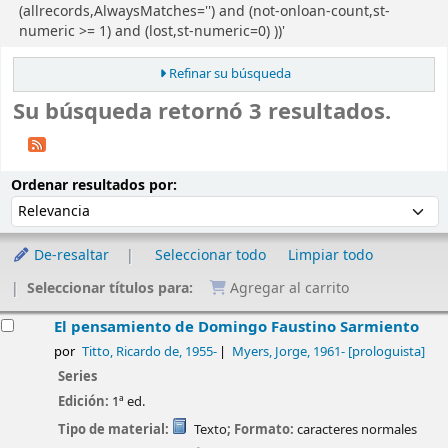
(allrecords,AlwaysMatches='') and (not-onloan-count,st-
numeric >= 1) and (lost,st-numeric=0) ))'
Refinar su búsqueda
Su búsqueda retornó 3 resultados.
Ordenar
Ordenar por:
Ordenar resultados por:
De-resaltar
Seleccionar todo
Limpiar todo
Seleccionar títulos para:
Agregar al carrito
esultados
El pensamiento de Domingo Faustino Sarmiento
por
Titto, Ricardo de
, 1955-
Myers, Jorge
, 1961-
[prologuista]
Series
Edición:
1ª ed.
Tipo de material:
Texto
; Formato:
caracteres normales