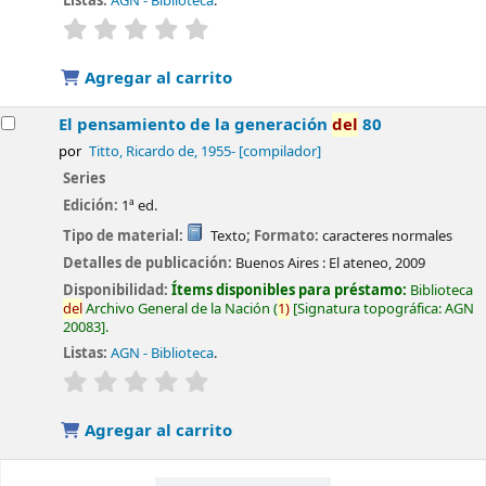
Listas:
AGN - Biblioteca
.
valoración
Valoración media: 0.0 de 5 estrellas
Agregar al carrito
El pensamiento de la generación
del
80
por
Titto, Ricardo de
, 1955-
[compilador]
Series
Edición:
1ª ed.
Tipo de material:
Texto
; Formato:
caracteres normales
Detalles de publicación:
Buenos Aires :
El ateneo,
2009
Disponibilidad:
Ítems disponibles para préstamo:
Biblioteca
del
Archivo General de la Nación
(
1)
Signatura topográfica:
AGN
20083
.
Listas:
AGN - Biblioteca
.
valoración
Valoración media: 0.0 de 5 estrellas
Agregar al carrito