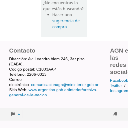
¿No encuentras lo
que estás buscando?
Hacer una
sugerencia de
compra
Contacto
AGN 
las
Dirección: Av. Leandro Alem 246, 3er piso
redes
(CABA).
Código postal: C1003AAP
socia
Teléfono: 2206-0013
Correo
Facebook
electrónico:
comunicacionagn@mininterior.gob.ar
Twitter
/
Sitio Web:
www.argentina.gob.ar/interior/archivo-
Instagra
general-de-la-nacion