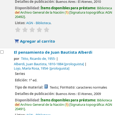
Detalles de publicación:
Buenos Aires :
El Ateneo,
2010
Disponibilidad:
Ítems disponibles para préstamo:
Biblioteca
del
Archivo General de la Nación
(
1)
Signatura topográfica:
AGN
20492
.
Listas:
AGN - Biblioteca
.
valoración
Valoración media: 0.0 de 5 estrellas
Agregar al carrito
El pensamiento de Juan Bautista Alberdi
por
Titto, Ricardo de
, 1955-
Alberdi, Juan Bautista
, 1810-1884
[prologuista]
Lojo, María Rosa
, 1954-
[prologuista]
Series
Edición:
1ª ed.
Tipo de material:
Texto
; Formato:
caracteres normales
Detalles de publicación:
Buenos Aires :
El Ateneo,
2009
Disponibilidad:
Ítems disponibles para préstamo:
Biblioteca
del
Archivo General de la Nación
(
1)
Signatura topográfica:
AGN
20491
.