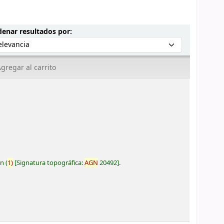
Ordenar por:
enar resultados por:
gregar al carrito
ón
(
1)
Signatura topográfica:
AGN
20492
.