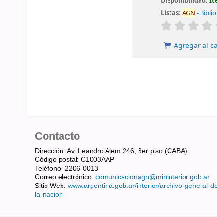
Disponibilidad:
Ít
Listas:
AGN
- Bibli
valoración
Agregar al ca
Contacto
Dirección: Av. Leandro Alem 246, 3er piso (CABA).
Código postal: C1003AAP
Teléfono: 2206-0013
Correo electrónico:
comunicacionagn@mininterior.gob.ar
Sitio Web:
www.argentina.gob.ar/interior/archivo-general-d
la-nacion