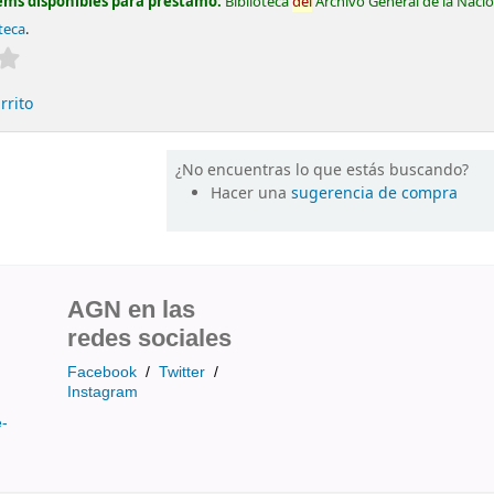
ems disponibles para préstamo:
Biblioteca
del
Archivo General de la Naci
oteca
.
Valoración media: 0.0 de 5 estrellas
rrito
¿No encuentras lo que estás buscando?
Hacer una
sugerencia de compra
AGN en las
redes sociales
Facebook
/
Twitter
/
Instagram
e-