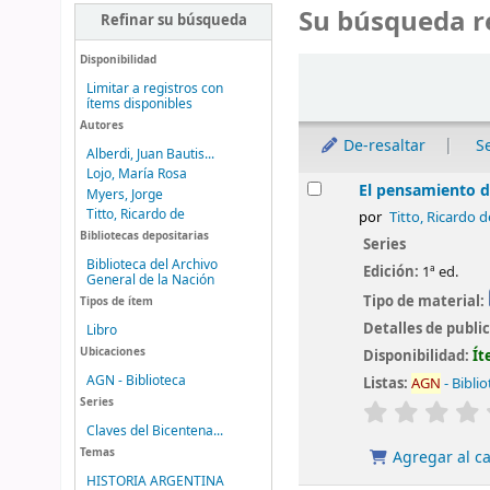
Su búsqueda r
Refinar su búsqueda
Disponibilidad
Ordenar
Limitar a registros con
ítems disponibles
Autores
De-resaltar
S
Alberdi, Juan Bautis...
Lojo, María Rosa
Resultados
El pensamiento 
Myers, Jorge
Titto, Ricardo de
por
Titto, Ricardo d
Bibliotecas depositarias
Series
Biblioteca del Archivo
Edición:
1ª ed.
General de la Nación
Tipo de material:
Tipos de ítem
Detalles de publi
Libro
Ubicaciones
Disponibilidad:
Ít
AGN - Biblioteca
Listas:
AGN
- Bibli
Series
valoración
Claves del Bicentena...
Temas
Agregar al ca
HISTORIA ARGENTINA