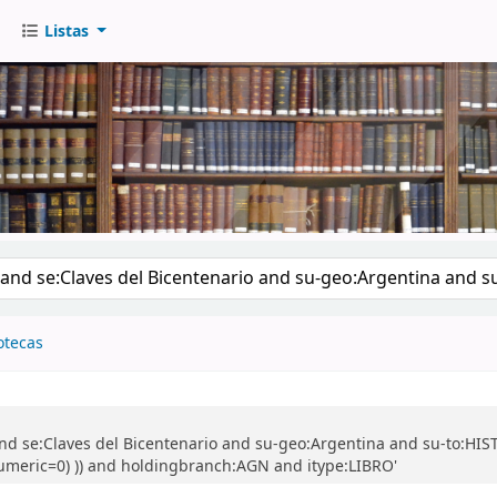
Listas
go
otecas
nd se:Claves del Bicentenario and su-geo:Argentina and su-to:HIS
numeric=0) )) and holdingbranch:AGN and itype:LIBRO'