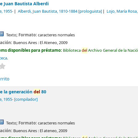
e Juan Bautista Alberdi
e
, 1955-
Alberdi, Juan Bautista
, 1810-1884
[prologuista]
Lojo, María Rosa
Texto
; Formato:
caracteres normales
cación:
Buenos Aires :
El Ateneo,
2009
ems disponibles para préstamo:
Biblioteca
del
Archivo General de la Naci
oteca
.
Valoración media: 0.0 de 5 estrellas
rrito
e la generación
del
80
e
, 1955-
[compilador]
Texto
; Formato:
caracteres normales
cación:
Buenos Aires :
El ateneo,
2009