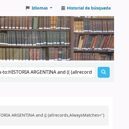
Idiomas
Historial de búsqueda
TORIA ARGENTINA and (( (allrecords,AlwaysMatches='')