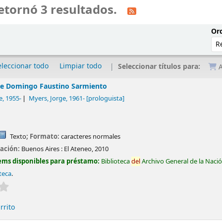
etornó 3 resultados.
Ord
eleccionar todo
Limpiar todo
Seleccionar títulos para:
A
de Domingo Faustino Sarmiento
e
, 1955-
Myers, Jorge
, 1961-
[prologuista]
Texto
; Formato:
caracteres normales
cación:
Buenos Aires :
El Ateneo,
2010
ems disponibles para préstamo:
Biblioteca
del
Archivo General de la Naci
oteca
.
Valoración media: 0.0 de 5 estrellas
rrito