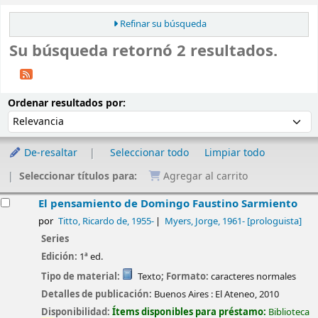
Refinar su búsqueda
Su búsqueda retornó 2 resultados.
Ordenar
Ordenar por:
Ordenar resultados por:
De-resaltar
Seleccionar todo
Limpiar todo
Seleccionar títulos para:
Agregar al carrito
esultados
El pensamiento de Domingo Faustino Sarmiento
por
Titto, Ricardo de
, 1955-
Myers, Jorge
, 1961-
[prologuista]
Series
Edición:
1ª ed.
Tipo de material:
Texto
; Formato:
caracteres normales
Detalles de publicación:
Buenos Aires :
El Ateneo,
2010
Disponibilidad:
Ítems disponibles para préstamo:
Biblioteca