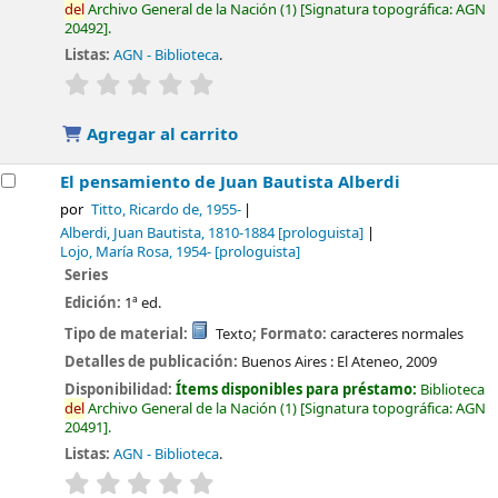
del
Archivo General de la Nación
(1)
Signatura topográfica:
AGN
20492
.
Listas:
AGN - Biblioteca
.
valoración
Valoración media: 0.0 de 5 estrellas
Agregar al carrito
El pensamiento de Juan Bautista Alberdi
por
Titto, Ricardo de
, 1955-
Alberdi, Juan Bautista
, 1810-1884
[prologuista]
Lojo, María Rosa
, 1954-
[prologuista]
Series
Edición:
1ª ed.
Tipo de material:
Texto
; Formato:
caracteres normales
Detalles de publicación:
Buenos Aires :
El Ateneo,
2009
Disponibilidad:
Ítems disponibles para préstamo:
Biblioteca
del
Archivo General de la Nación
(1)
Signatura topográfica:
AGN
20491
.
Listas:
AGN - Biblioteca
.
valoración
Valoración media: 0.0 de 5 estrellas