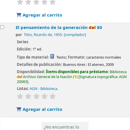
valoración
Valoración media: 0.0 de 5 estrellas
Agregar al carrito
El pensamiento de la generación
del
80
por
Titto, Ricardo de
, 1955-
[compilador]
Series
Edición:
1ª ed.
Tipo de material:
Texto
; Formato:
caracteres normales
Detalles de publicación:
Buenos Aires :
El ateneo,
2009
Disponibilidad:
Ítems disponibles para préstamo:
Biblioteca
del
Archivo General de la Nación
(
1)
Signatura topográfica:
AGN
20083
.
Listas:
AGN - Biblioteca
.
valoración
Valoración media: 0.0 de 5 estrellas
Agregar al carrito
¿No encuentras lo