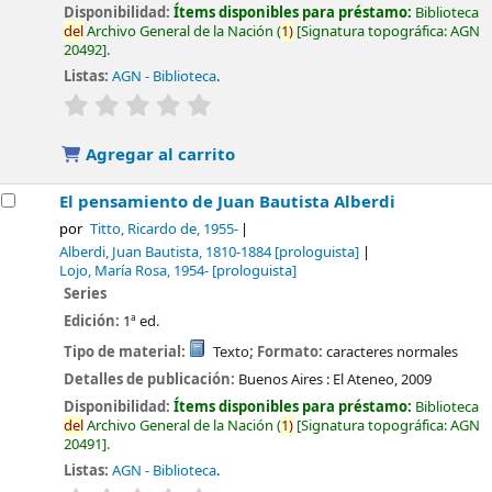
Disponibilidad:
Ítems disponibles para préstamo:
Biblioteca
del
Archivo General de la Nación
(
1)
Signatura topográfica:
AGN
20492
.
Listas:
AGN - Biblioteca
.
valoración
Valoración media: 0.0 de 5 estrellas
Agregar al carrito
El pensamiento de Juan Bautista Alberdi
por
Titto, Ricardo de
, 1955-
Alberdi, Juan Bautista
, 1810-1884
[prologuista]
Lojo, María Rosa
, 1954-
[prologuista]
Series
Edición:
1ª ed.
Tipo de material:
Texto
; Formato:
caracteres normales
Detalles de publicación:
Buenos Aires :
El Ateneo,
2009
Disponibilidad:
Ítems disponibles para préstamo:
Biblioteca
del
Archivo General de la Nación
(
1)
Signatura topográfica:
AGN
20491
.
Listas:
AGN - Biblioteca
.