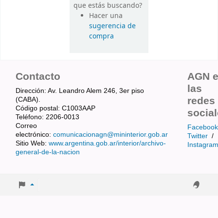
que estás buscando?
Hacer una
sugerencia de
compra
Contacto
AGN 
las
Dirección: Av. Leandro Alem 246, 3er piso
redes
(CABA).
Código postal: C1003AAP
socia
Teléfono: 2206-0013
Correo
Facebook
electrónico:
comunicacionagn@mininterior.gob.ar
Twitter
/
Sitio Web:
www.argentina.gob.ar/interior/archivo-
Instagra
general-de-la-nacion