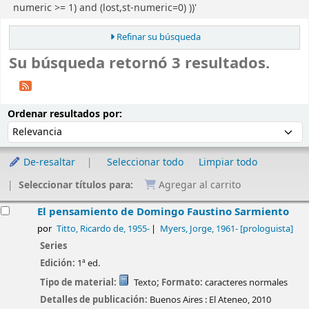
numeric >= 1) and (lost,st-numeric=0) ))'
Refinar su búsqueda
Su búsqueda retornó 3 resultados.
Ordenar
Ordenar por:
Ordenar resultados por:
De-resaltar
Seleccionar todo
Limpiar todo
Seleccionar títulos para:
Agregar al carrito
esultados
El pensamiento de Domingo Faustino Sarmiento
por
Titto, Ricardo de
, 1955-
Myers, Jorge
, 1961-
[prologuista]
Series
Edición:
1ª ed.
Tipo de material:
Texto
; Formato:
caracteres normales
Detalles de publicación:
Buenos Aires :
El Ateneo,
2010