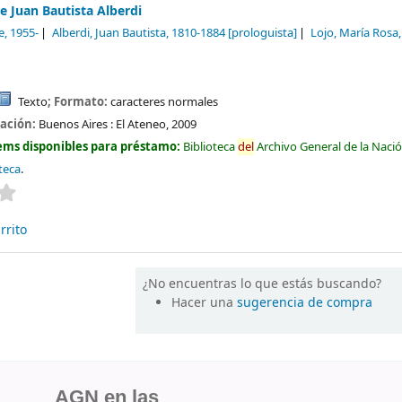
e Juan Bautista Alberdi
e
, 1955-
Alberdi, Juan Bautista
, 1810-1884
[prologuista]
Lojo, María Rosa
Texto
; Formato:
caracteres normales
cación:
Buenos Aires :
El Ateneo,
2009
ems disponibles para préstamo:
Biblioteca
del
Archivo General de la Naci
teca
.
Valoración media: 0.0 de 5 estrellas
rrito
¿No encuentras lo que estás buscando?
Hacer una
sugerencia de compra
AGN en las