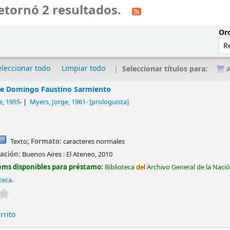
etornó 2 resultados.
Ord
eleccionar todo
Limpiar todo
Seleccionar títulos para:
A
de Domingo Faustino Sarmiento
e
, 1955-
Myers, Jorge
, 1961-
[prologuista]
Texto
; Formato:
caracteres normales
cación:
Buenos Aires :
El Ateneo,
2010
ems disponibles para préstamo:
Biblioteca
del
Archivo General de la Naci
teca
.
Valoración media: 0.0 de 5 estrellas
rrito