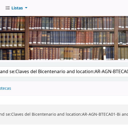
Listas
go
otecas
nd se:Claves del Bicentenario and location:AR-AGN-BTECA01-Bi a