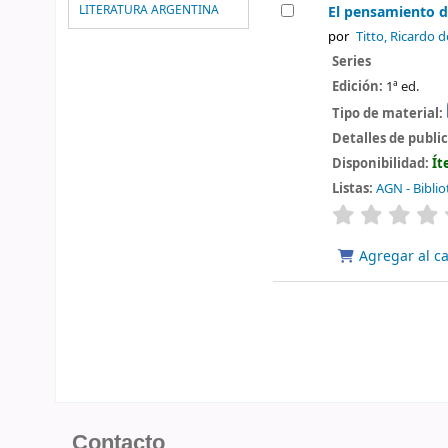
LITERATURA ARGENTINA
El pensamiento d
por
Titto, Ricardo d
Series
Edición:
1ª ed.
Tipo de material:
Detalles de publi
Disponibilidad:
Ít
Listas:
AGN - Biblio
valoración
Agregar al ca
Contacto