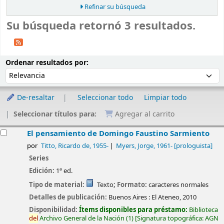
Refinar su búsqueda
Su búsqueda retornó 3 resultados.
Ordenar
Ordenar por:
Ordenar resultados por:
De-resaltar
Seleccionar todo
Limpiar todo
Seleccionar títulos para:
Agregar al carrito
esultados
El pensamiento de Domingo Faustino Sarmiento
por
Titto, Ricardo de
, 1955-
Myers, Jorge
, 1961-
[prologuista]
Series
Edición:
1ª ed.
Tipo de material:
Texto
; Formato:
caracteres normales
Detalles de publicación:
Buenos Aires :
El Ateneo,
2010
Disponibilidad:
Ítems disponibles para préstamo:
Biblioteca
del
Archivo General de la Nación
(1)
Signatura topográfica:
AGN