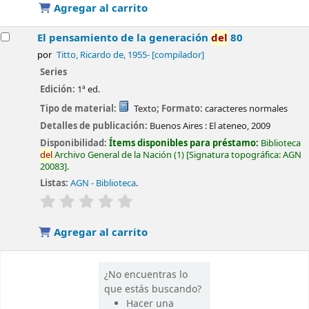
Agregar al carrito
El pensamiento de la generación
del
80
por
Titto, Ricardo de
, 1955-
[compilador]
Series
Edición:
1ª ed.
Tipo de material:
Texto
; Formato:
caracteres normales
Detalles de publicación:
Buenos Aires :
El ateneo,
2009
Disponibilidad:
Ítems disponibles para préstamo:
Biblioteca
del
Archivo General de la Nación
(1)
Signatura topográfica:
AGN
20083
.
Listas:
AGN - Biblioteca
.
valoración
Valoración media: 0.0 de 5 estrellas
Agregar al carrito
¿No encuentras lo
que estás buscando?
Hacer una