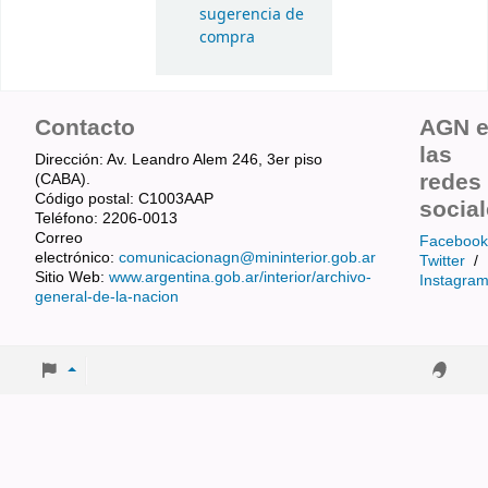
sugerencia de
compra
Contacto
AGN 
las
Dirección: Av. Leandro Alem 246, 3er piso
redes
(CABA).
Código postal: C1003AAP
socia
Teléfono: 2206-0013
Correo
Facebook
electrónico:
comunicacionagn@mininterior.gob.ar
Twitter
/
Sitio Web:
www.argentina.gob.ar/interior/archivo-
Instagra
general-de-la-nacion