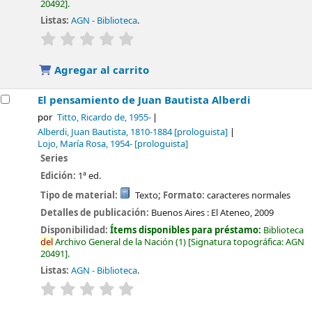
20492
.
Listas:
AGN - Biblioteca
.
valoración
Valoración media: 0.0 de 5 estrellas
Agregar al carrito
El pensamiento de Juan Bautista Alberdi
por
Titto, Ricardo de
, 1955-
Alberdi, Juan Bautista
, 1810-1884
[prologuista]
Lojo, María Rosa
, 1954-
[prologuista]
Series
Edición:
1ª ed.
Tipo de material:
Texto
; Formato:
caracteres normales
Detalles de publicación:
Buenos Aires :
El Ateneo,
2009
Disponibilidad:
Ítems disponibles para préstamo:
Biblioteca
del
Archivo General de la Nación
(1)
Signatura topográfica:
AGN
20491
.
Listas:
AGN - Biblioteca
.
valoración
Valoración media: 0.0 de 5 estrellas