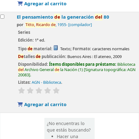
Agregar al carrito
El pensamiento
de
la generación
de
l
80
por
Titto,
Ricardo
de
, 1955-
[compilador]
Series
Edición:
1ª ed.
Tipo
de
material:
Texto
; Formato:
caracteres normales
De
talles
de
publicación:
Buenos Aires :
El ateneo,
2009
Disponibilidad:
Ítems disponibles para préstamo:
Biblioteca
de
l
Archivo General
de
la Nación
(1)
Signatura topográfica:
AGN
20083
.
Listas:
AGN - Biblioteca
.
valoración
Valoración media: 0.0
de
5 estrellas
Agregar al carrito
¿No encuentras lo
que estás buscando?
Hacer una