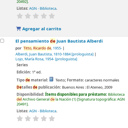
20492
.
Listas:
AGN - Biblioteca
.
valoración
Valoración media: 0.0
de
5 estrellas
Agregar al carrito
El pensamiento
de
Juan Bautista Alberdi
por
Titto,
Ricardo
de
, 1955-
Alberdi, Juan Bautista
, 1810-1884
[prologuista]
Lojo, María Rosa
, 1954-
[prologuista]
Series
Edición:
1ª ed.
Tipo
de
material:
Texto
; Formato:
caracteres normales
De
talles
de
publicación:
Buenos Aires :
El Ateneo,
2009
Disponibilidad:
Ítems disponibles para préstamo:
Biblioteca
de
l
Archivo General
de
la Nación
(1)
Signatura topográfica:
AGN
20491
.
Listas:
AGN - Biblioteca
.
valoración
Valoración media: 0.0
de
5 estrellas