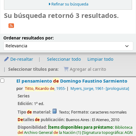
Refinar su búsqueda
Su búsqueda retornó 3 resultados.
Ordenar
Ordenar por:
Ordenar resultados por:
De-resaltar
Seleccionar todo
Limpiar todo
Seleccionar títulos para:
Agregar al carrito
esultados
El pensamiento
de
Domingo Faustino Sarmiento
por
Titto,
Ricardo
de
, 1955-
Myers, Jorge
, 1961-
[prologuista]
Series
Edición:
1ª ed.
Tipo
de
material:
Texto
; Formato:
caracteres normales
De
talles
de
publicación:
Buenos Aires :
El Ateneo,
2010
Disponibilidad:
Ítems disponibles para préstamo:
Biblioteca
de
l
Archivo General
de
la Nación
(1)
Signatura topográfica:
AGN