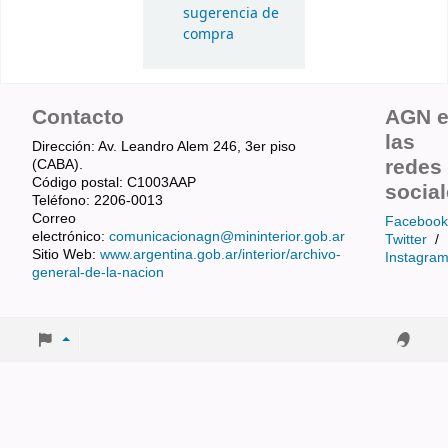
sugerencia de
compra
Contacto
AGN 
las
Dirección: Av. Leandro Alem 246, 3er piso
redes
(CABA).
Código postal: C1003AAP
socia
Teléfono: 2206-0013
Correo
Facebook
electrónico:
comunicacionagn@mininterior.gob.ar
Twitter
/
Sitio Web:
www.argentina.gob.ar/interior/archivo-
Instagra
general-de-la-nacion