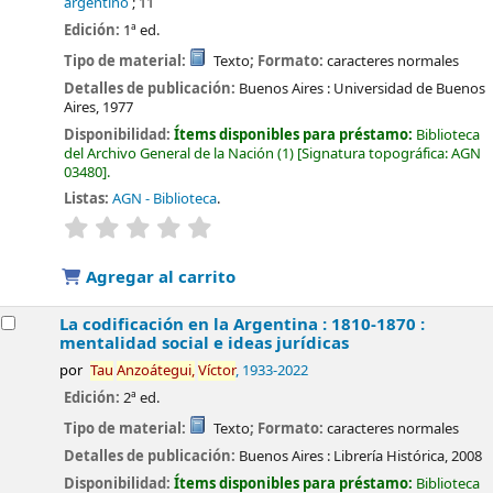
argentino
; 11
Edición:
1ª ed.
Tipo de material:
Texto
; Formato:
caracteres normales
Detalles de publicación:
Buenos Aires :
Universidad de Buenos
Aires,
1977
Disponibilidad:
Ítems disponibles para préstamo:
Biblioteca
del Archivo General de la Nación
(1)
Signatura topográfica:
AGN
03480
.
Listas:
AGN - Biblioteca
.
valoración
Valoración media: 0.0 de 5 estrellas
Agregar al carrito
La codificación en la Argentina : 1810-1870 :
mentalidad social e ideas jurídicas
por
Tau
Anzoátegui,
Víctor
, 1933-2022
Edición:
2ª ed.
Tipo de material:
Texto
; Formato:
caracteres normales
Detalles de publicación:
Buenos Aires :
Librería Histórica,
2008
Disponibilidad:
Ítems disponibles para préstamo:
Biblioteca