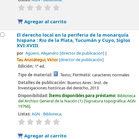
valoración
Valoración media: 0.0 de 5 estrellas
Agregar al carrito
El derecho local en la periferia de la monarquía
hispana : Rio de la Plata, Tucumán y Cuyo, Siglos
XVI-XVIII
por
Agüero, Alejandro
[director de publicación]
Tau
Anzoátegui,
Víctor
[director de publicación]
Edición:
1ª ed.
Tipo de material:
Texto
; Formato:
caracteres normales
Detalles de publicación:
Buenos Aires :
Inst. de
Investigaciones históricas del derecho,
2013
Disponibilidad:
Ítems disponibles para préstamo:
Biblioteca
del Archivo General de la Nación
(1)
Signatura topográfica:
AGN
19766
.
Listas:
AGN - Biblioteca
.
valoración
Valoración media: 0.0 de 5 estrellas
Agregar al carrito