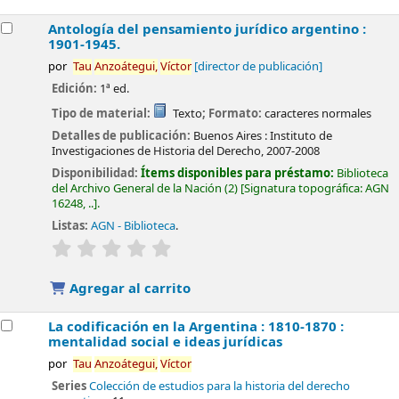
Antología del pensamiento jurídico argentino :
1901-1945.
por
Tau
Anzoátegui,
Víctor
[director de publicación]
Edición:
1ª ed.
Tipo de material:
Texto
; Formato:
caracteres normales
Detalles de publicación:
Buenos Aires :
Instituto de
Investigaciones de Historia del Derecho,
2007-2008
Disponibilidad:
Ítems disponibles para préstamo:
Biblioteca
del Archivo General de la Nación
(2)
Signatura topográfica:
AGN
16248, ..
.
Listas:
AGN - Biblioteca
.
valoración
Valoración media: 0.0 de 5 estrellas
Agregar al carrito
La codificación en la Argentina : 1810-1870 :
mentalidad social e ideas jurídicas
por
Tau
Anzoátegui,
Víctor
Series
Colección de estudios para la historia del derecho