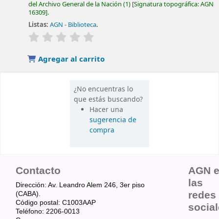
del Archivo General de la Nación
(1)
Signatura topográfica:
AGN
16309
.
Listas:
AGN - Biblioteca
.
valoración
Valoración media: 0.0 de 5 estrellas
Agregar al carrito
¿No encuentras lo
que estás buscando?
Hacer una
sugerencia de
compra
Contacto
AGN 
las
Dirección: Av. Leandro Alem 246, 3er piso
redes
(CABA).
Código postal: C1003AAP
socia
Teléfono: 2206-0013