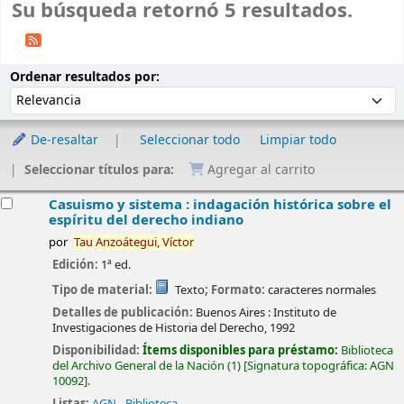
Su búsqueda retornó 5 resultados.
Ordenar
Ordenar por:
Ordenar resultados por:
De-resaltar
Seleccionar todo
Limpiar todo
Seleccionar títulos para:
Agregar al carrito
esultados
Casuismo y sistema : indagación histórica sobre el
espíritu del derecho indiano
por
Tau
Anzoátegui,
Víctor
Edición:
1ª ed.
Tipo de material:
Texto
; Formato:
caracteres normales
Detalles de publicación:
Buenos Aires :
Instituto de
Investigaciones de Historia del Derecho,
1992
Disponibilidad:
Ítems disponibles para préstamo:
Biblioteca
del Archivo General de la Nación
(1)
Signatura topográfica:
AGN
10092
.
Listas:
AGN - Biblioteca
.