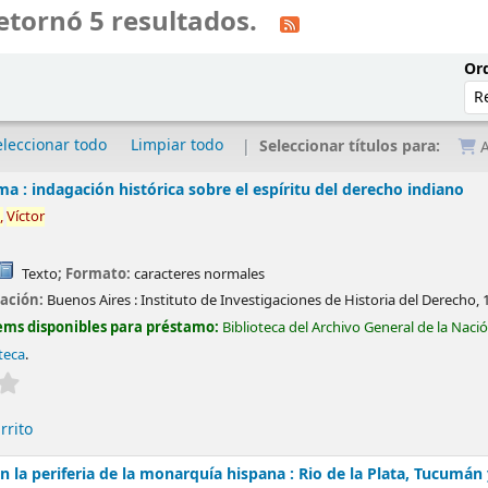
etornó 5 resultados.
Ord
eleccionar todo
Limpiar todo
Seleccionar títulos para:
A
a : indagación histórica sobre el espíritu del derecho indiano
,
Víctor
Texto
; Formato:
caracteres normales
cación:
Buenos Aires :
Instituto de Investigaciones de Historia del Derecho,
ems disponibles para préstamo:
Biblioteca del Archivo General de la Naci
teca
.
Valoración media: 0.0 de 5 estrellas
rrito
en la periferia de la monarquía hispana : Rio de la Plata, Tucumán 