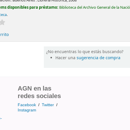
cación:
Buenos Aires :
Librería Histórica,
2008
ems disponibles para préstamo:
Biblioteca del Archivo General de la Naci
teca
.
Valoración media: 0.0 de 5 estrellas
rrito
¿No encuentras lo que estás buscando?
Hacer una
sugerencia de compra
AGN en las
redes sociales
Facebook
/
Twitter
/
Instagram
e-