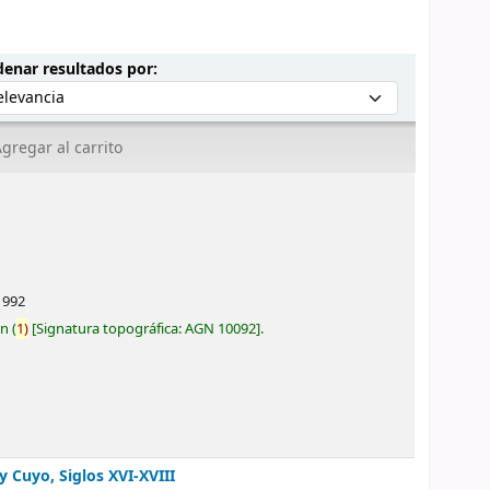
Ordenar por:
enar resultados por:
gregar al carrito
1992
ón
(
1)
Signatura topográfica:
AGN 10092
.
y Cuyo, Siglos XVI-XVIII