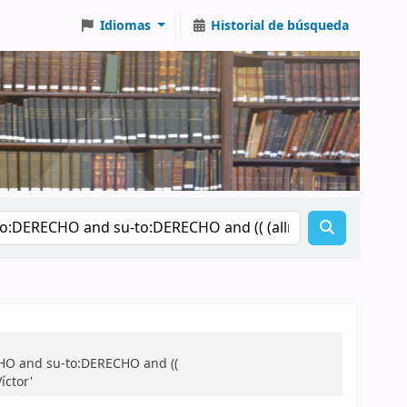
Idiomas
Historial de búsqueda
CHO and su-to:DERECHO and ((
íctor'