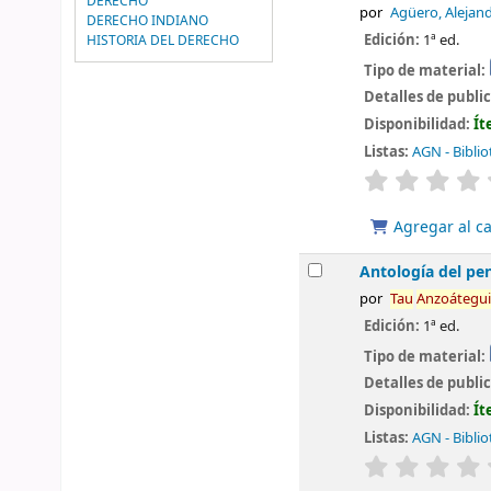
DERECHO
por
Agüero, Alejan
DERECHO INDIANO
Edición:
1ª ed.
HISTORIA DEL DERECHO
Tipo de material:
Detalles de publi
Disponibilidad:
Ít
Listas:
AGN - Biblio
valoración
Agregar al ca
Antología del pen
por
Tau
Anzoátegui
Edición:
1ª ed.
Tipo de material:
Detalles de publi
Disponibilidad:
Ít
Listas:
AGN - Biblio
valoración