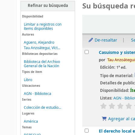
Su búsqueda r
Refinar su búsqueda
Disponibilidad
Ordenar
Limitar a registros con
ítems disponibles
Autores
De-resaltar
S
Agüero, Alejandro
Tau Anzoátegui, Víct...
Resultados
Casuismo y sistem
Bibliotecas depositarias
por
Tau
Anzoátegui
Biblioteca del Archivo
General de la Nación
Edición:
1ª ed.
Tipos de ítem
Tipo de material:
Libro
Detalles de publi
Ubicaciones
Disponibilidad:
Ít
AGN - Biblioteca
Listas:
AGN - Biblio
Series
valoración
Colección de estudio...
Lugares
Agregar al ca
América
Temas
El derecho local 