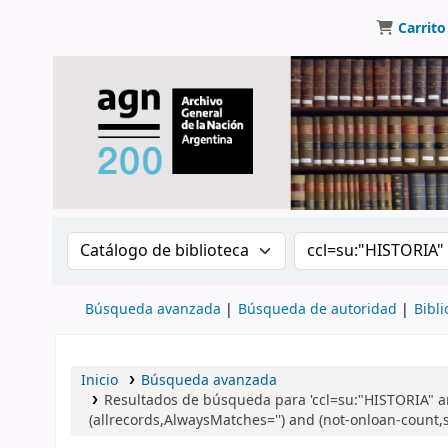
Carrito
Buscar en el catálogo por:
Buscar en el catálo
Búsqueda avanzada
Búsqueda de autoridad
Bibli
Inicio
Búsqueda avanzada
Resultados de búsqueda para 'ccl=su:"HISTORIA" 
(allrecords,AlwaysMatches='') and (not-onloan-count,s