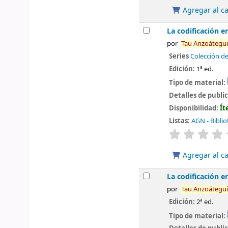
Agregar al ca
La codificación e
por
Tau
Anzoátegui
Series
Colección de
Edición:
1ª ed.
Tipo de material:
Detalles de publi
Disponibilidad:
Ít
Listas:
AGN - Biblio
valoración
Agregar al ca
La codificación e
por
Tau
Anzoátegui
Edición:
2ª ed.
Tipo de material: