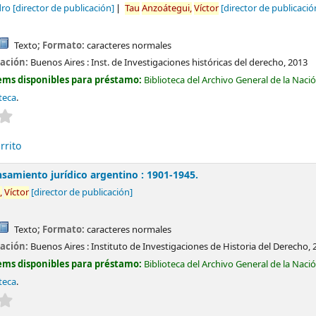
dro
[director de publicación]
Tau
Anzoátegui,
Víctor
[director de publicació
Texto
; Formato:
caracteres normales
cación:
Buenos Aires :
Inst. de Investigaciones históricas del derecho,
2013
ems disponibles para préstamo:
Biblioteca del Archivo General de la Naci
teca
.
Valoración media: 0.0 de 5 estrellas
rrito
samiento jurídico argentino : 1901-1945.
,
Víctor
[director de publicación]
Texto
; Formato:
caracteres normales
cación:
Buenos Aires :
Instituto de Investigaciones de Historia del Derecho,
ems disponibles para préstamo:
Biblioteca del Archivo General de la Naci
teca
.
Valoración media: 0.0 de 5 estrellas