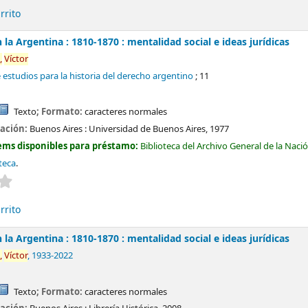
rrito
n la Argentina : 1810-1870 : mentalidad social e ideas jurídicas
,
Víctor
 estudios para la historia del derecho argentino
; 11
Texto
; Formato:
caracteres normales
cación:
Buenos Aires :
Universidad de Buenos Aires,
1977
ems disponibles para préstamo:
Biblioteca del Archivo General de la Naci
teca
.
Valoración media: 0.0 de 5 estrellas
rrito
n la Argentina : 1810-1870 : mentalidad social e ideas jurídicas
,
Víctor
, 1933-2022
Texto
; Formato:
caracteres normales