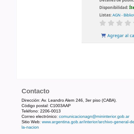
Detalles de publi
Disponibilidad:
Ít
Listas:
AGN - Biblio
valoración
Agregar al ca
Contacto
Dirección: Av. Leandro Alem 246, 3er piso (CABA).
Código postal: C1003AAP
Teléfono: 2206-0013
Correo electrónico:
comunicacionagn@mininterior.gob.ar
Sitio Web:
www.argentina.gob.ar/interior/archivo-general-d
la-nacion