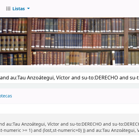
Listas
go
otecas
and au:Tau Anzoátegui, Víctor and su-to:DERECHO and su-to:DERE
t-numeric >= 1) and (lost,st-numeric=0) )) and au:Tau Anzoátegui, V