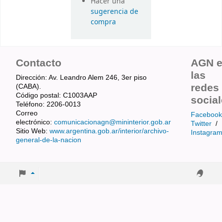
Hacer una
sugerencia de
compra
Contacto
AGN 
las
Dirección: Av. Leandro Alem 246, 3er piso
redes
(CABA).
Código postal: C1003AAP
socia
Teléfono: 2206-0013
Correo
Facebook
electrónico:
comunicacionagn@mininterior.gob.ar
Twitter
/
Sitio Web:
www.argentina.gob.ar/interior/archivo-
Instagra
general-de-la-nacion