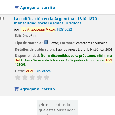
Agregar al carrito
La codificación en la Argentina : 1810-1870 :
mentalidad social e ideas jurídicas
por
Tau
Anzoátegui,
Víctor
, 1933-2022
Edición:
2ª ed.
Tipo de material:
Texto
; Formato:
caracteres normales
Detalles de publicación:
Buenos Aires :
Librería Histórica,
2008
Disponibilidad:
Ítems disponibles para préstamo:
Biblioteca
del
Archivo General de la Nación
(1)
Signatura topográfica:
AGN
16309
.
Listas:
AGN
- Biblioteca
.
valoración
Valoración media: 0.0 de 5 estrellas
Agregar al carrito
¿No encuentras lo
que estás buscando?