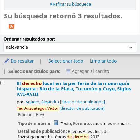
Refinar su búsqueda
Su búsqueda retornó 3 resultados.
Ordenar
Ordenar por:
Ordenar resultados por:
De-resaltar
Seleccionar todo
Limpiar todo
Seleccionar títulos para:
Agregar al carrito
esultados
El
derecho
local en la periferia de la monarquía
hispana : Rio de la Plata, Tucumán y Cuyo, Siglos
XVI-XVIII
por
Agüero, Alejandro
[director de publicación]
Tau
Anzoátegui,
Víctor
[director de publicación]
Edición:
1ª ed.
Tipo de material:
Texto
; Formato:
caracteres normales
Detalles de publicación:
Buenos Aires :
Inst. de
Investigaciones históricas
del
derecho
,
2013