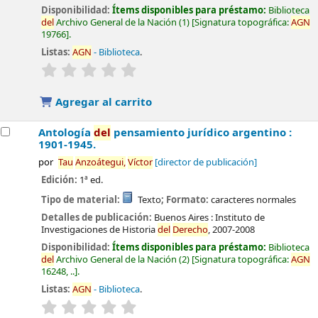
Disponibilidad:
Ítems disponibles para préstamo:
Biblioteca
del
Archivo General de la Nación
(1)
Signatura topográfica:
AGN
19766
.
Listas:
AGN
- Biblioteca
.
valoración
Valoración media: 0.0 de 5 estrellas
Agregar al carrito
Antología
del
pensamiento jurídico argentino :
1901-1945.
por
Tau
Anzoátegui,
Víctor
[director de publicación]
Edición:
1ª ed.
Tipo de material:
Texto
; Formato:
caracteres normales
Detalles de publicación:
Buenos Aires :
Instituto de
Investigaciones de Historia
del
Derecho
,
2007-2008
Disponibilidad:
Ítems disponibles para préstamo:
Biblioteca
del
Archivo General de la Nación
(2)
Signatura topográfica:
AGN
16248, ..
.
Listas:
AGN
- Biblioteca
.
valoración
Valoración media: 0.0 de 5 estrellas