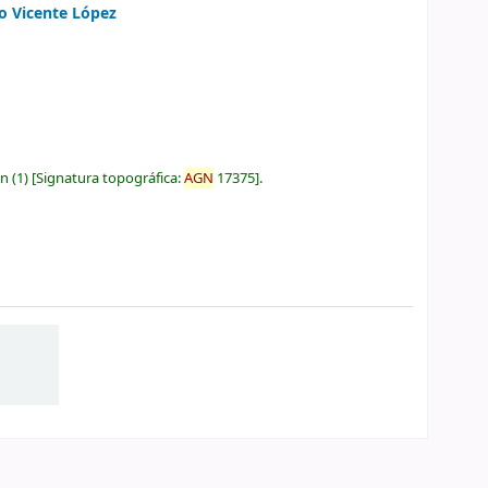
io Vicente López
ón
(1)
Signatura topográfica:
AGN
17375
.