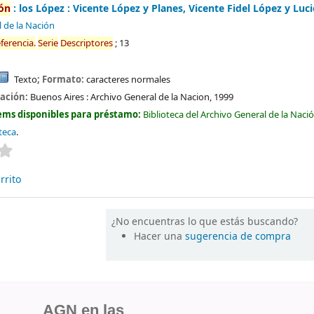
ión
: los López : Vicente López y Planes, Vicente Fidel López y Luc
 de la Nación
ferencia.
Serie
Descriptores
; 13
Texto
; Formato:
caracteres normales
cación:
Buenos Aires :
Archivo General de la Nacion,
1999
ems disponibles para préstamo:
Biblioteca del Archivo General de la Naci
oteca
.
Valoración media: 0.0 de 5 estrellas
rrito
¿No encuentras lo que estás buscando?
Hacer una
sugerencia de compra
AGN en las