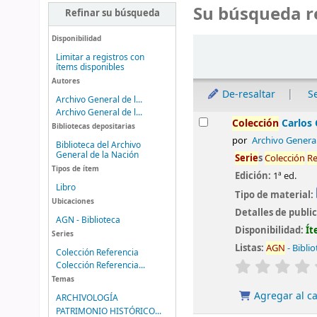
Su búsqueda r
Refinar su búsqueda
Disponibilidad
Ordenar
Limitar a registros con
ítems disponibles
Autores
De-resaltar
S
Archivo General de l...
Archivo General de l...
Resultados
Colección
Carlos 
Bibliotecas depositarias
por
Archivo General
Biblioteca del Archivo
General de la Nación
Serie
s
Colección
Re
Tipos de ítem
Edición:
1ª ed.
Libro
Tipo de material:
Ubicaciones
Detalles de publi
AGN - Biblioteca
Disponibilidad:
Ít
Series
Listas:
AGN
- Bibli
Colección Referencia
valoración
Colección Referencia...
Temas
Agregar al ca
ARCHIVOLOGÍA
PATRIMONIO HISTÓRICO...