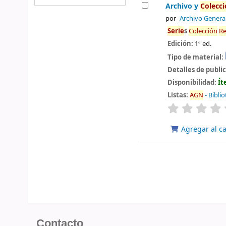
Archivo y
Colecc
por
Archivo General
Serie
s
Colección
Re
Edición:
1ª ed.
Tipo de material:
Detalles de publi
Disponibilidad:
Ít
Listas:
AGN
- Bibli
valoración
Agregar al ca
Contacto