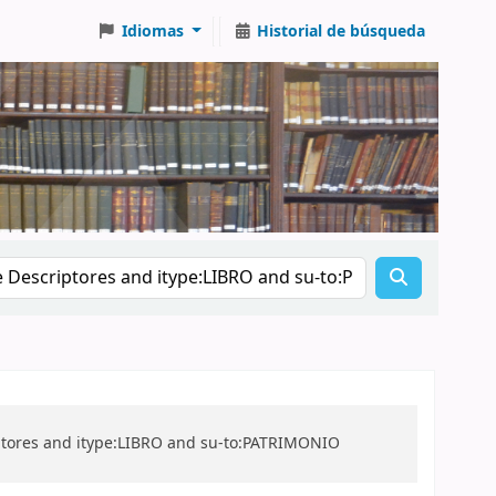
Idiomas
Historial de búsqueda
riptores and itype:LIBRO and su-to:PATRIMONIO