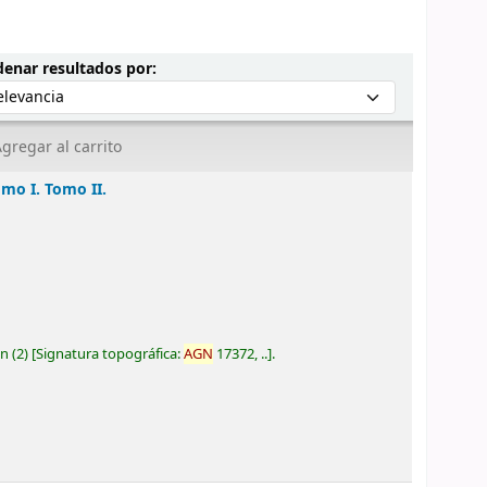
Ordenar por:
enar resultados por:
gregar al carrito
mo I. Tomo II.
ón
(2)
Signatura topográfica:
AGN
17372, ..
.