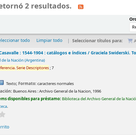
etornó 2 resultados.
Ord
eleccionar todo
Limpiar todo
Seleccionar títulos para:
A
Casavalle : 1544-1904 : catálogos e índices /
Graciela Swiderski.
To
 de la Nación (Argentina)
ferencia.
Serie
Descriptores
; 7
Texto
; Formato:
caracteres normales
cación:
Buenos Aires :
Archivo General de la Nacion,
1996
ems disponibles para préstamo:
Biblioteca del Archivo General de la Naci
oteca
.
Valoración media: 0.0 de 5 estrellas
rrito