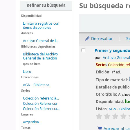
Su búsqueda r
Refinar su búsqueda
Disponibilidad
Ordenar
Limitar a registros con
ítems disponibles
Autores
De-resaltar
S
Archivo General de l...
Bibliotecas depositarias
Resultados
Primer y segundo
Biblioteca del Archivo
por
Archivo General
General de la Nación
Tipos de ítem
Serie
s
Colección
re
Libro
Edición:
1ª ed.
Ubicaciones
Tipo de material:
AGN - Biblioteca
Detalles de publi
Series
Otro título:
Archiv
Colección referencia...
Disponibilidad:
Ít
Colección Referencia
Listas:
AGN - Biblio
Colección Referencia...
valoración
Lugares
Argentina
Temas
Agregar al ca