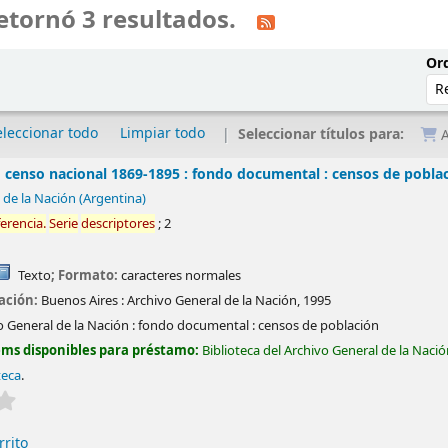
etornó 3 resultados.
Ord
eleccionar todo
Limpiar todo
Seleccionar títulos para:
A
 censo nacional 1869-1895 : fondo documental : censos de pobla
 de la Nación (Argentina)
ferencia
.
Serie
descriptores
; 2
Texto
; Formato:
caracteres normales
cación:
Buenos Aires :
Archivo General de la Nación,
1995
o General de la Nación : fondo documental : censos de población
ems disponibles para préstamo:
Biblioteca del Archivo General de la Naci
teca
.
Valoración media: 0.0 de 5 estrellas
rrito