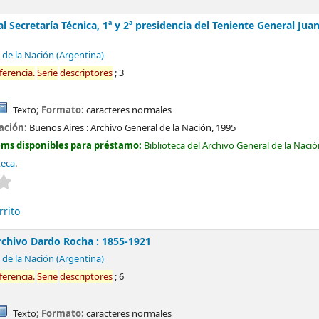
 Secretaría Técnica, 1ª y 2ª presidencia del Teniente General J
 de la Nación (Argentina)
ferencia
.
Serie
descriptores
; 3
Texto
; Formato:
caracteres normales
cación:
Buenos Aires :
Archivo General de la Nación,
1995
ems disponibles para préstamo:
Biblioteca del Archivo General de la Naci
teca
.
Valoración media: 0.0 de 5 estrellas
rrito
rchivo Dardo Rocha : 1855-1921
 de la Nación (Argentina)
ferencia
.
Serie
descriptores
; 6
Texto
; Formato:
caracteres normales