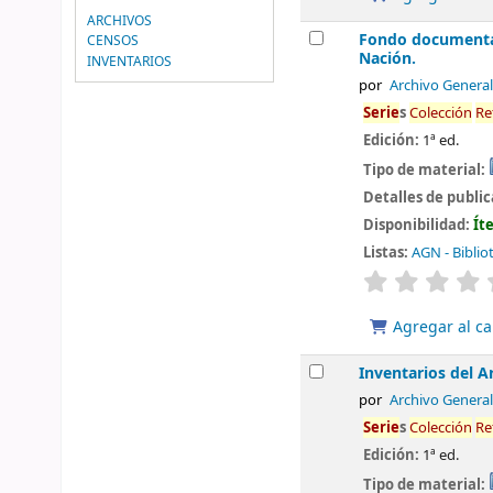
ARCHIVOS
Fondo documental
CENSOS
Nación.
INVENTARIOS
por
Archivo General
Serie
s
Colección
Re
Edición:
1ª ed.
Tipo de material:
Detalles de publi
Disponibilidad:
Ít
Listas:
AGN - Biblio
valoración
Agregar al ca
Inventarios del A
por
Archivo General
Serie
s
Colección
Re
Edición:
1ª ed.
Tipo de material: