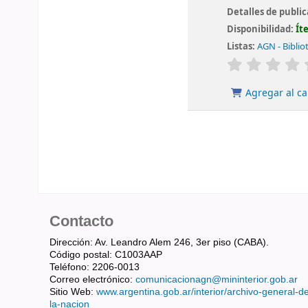
Detalles de publi
Disponibilidad:
Ít
Listas:
AGN - Biblio
valoración
Agregar al ca
Contacto
Dirección: Av. Leandro Alem 246, 3er piso (CABA).
Código postal: C1003AAP
Teléfono: 2206-0013
Correo electrónico:
comunicacionagn@mininterior.gob.ar
Sitio Web:
www.argentina.gob.ar/interior/archivo-general-d
la-nacion