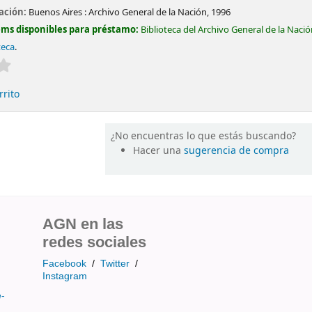
cación:
Buenos Aires :
Archivo General de la Nación,
1996
ems disponibles para préstamo:
Biblioteca del Archivo General de la Naci
teca
.
Valoración media: 0.0 de 5 estrellas
rrito
¿No encuentras lo que estás buscando?
Hacer una
sugerencia de compra
AGN en las
redes sociales
Facebook
/
Twitter
/
Instagram
e-