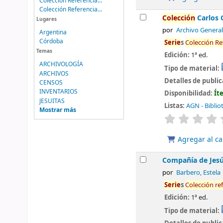
Colección Referencia...
Colección Referencia...
Colección
Carlos C
Lugares
por
Archivo General
Argentina
Córdoba
Serie
s
Colección
Re
Temas
Edición:
1ª ed.
ARCHIVOLOGÍA
Tipo de material:
ARCHIVOS
Detalles de publi
CENSOS
INVENTARIOS
Disponibilidad:
Ít
JESUITAS
Listas:
AGN - Biblio
Mostrar más
valoración
Agregar al ca
Compañía de Jesú
por
Barbero, Estela
Serie
s
Colección
re
Edición:
1ª ed.
Tipo de material: