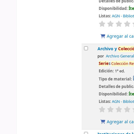
Detalles de publi
Disponibilidad:
Ít
Listas:
AGN - Biblio
valoración
Agregar al ca
Archivo y
Colecci
por
Archivo General
Serie
s
Colección
Re
Edición:
1ª ed.
Tipo de material:
Detalles de publi
Disponibilidad:
Ít
Listas:
AGN - Biblio
valoración
Agregar al ca