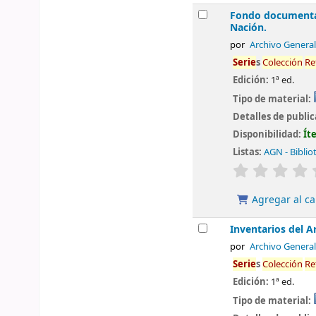
Fondo documental
Nación.
por
Archivo General
Serie
s
Colección
Re
Edición:
1ª ed.
Tipo de material:
Detalles de publi
Disponibilidad:
Ít
Listas:
AGN - Biblio
valoración
Agregar al ca
Inventarios del A
por
Archivo General
Serie
s
Colección
Re
Edición:
1ª ed.
Tipo de material: