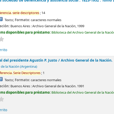
a sociedad de beneficencia y asistencia social : 1823-1952 : Tomo 
ferencia
.
serie
descriptores
; 14
Texto
; Formato:
caracteres normales
cación:
Buenos Aires :
Archivo General de la Nación,
1999
ems disponibles para préstamo:
Biblioteca del Archivo General de la Naci
Valoración media: 0.0 de 5 estrellas
rrito
 del presidente Agustín P. Justo /
Archivo General de la Nación.
 de la Nación (Argentina)
ferencia
.
Serie
Descriptores
; 1
Texto
; Formato:
caracteres normales
cación:
Buenos Aires :
Archivo General de la Nación.
1991
ems disponibles para préstamo:
Biblioteca del Archivo General de la Naci
Valoración media: 0.0 de 5 estrellas
rrito