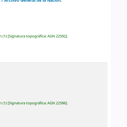
I /
Archivo General de la Nación.
ón
(1)
Signatura topográfica:
AGN 22592
.
ón
(1)
Signatura topográfica:
AGN 22586
.