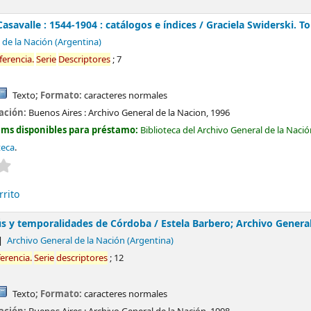
asavalle : 1544-1904 : catálogos e índices /
Graciela Swiderski.
To
 de la Nación (Argentina)
ferencia
.
Serie
Descriptores
; 7
Texto
; Formato:
caracteres normales
cación:
Buenos Aires :
Archivo General de la Nacion,
1996
ems disponibles para préstamo:
Biblioteca del Archivo General de la Naci
teca
.
Valoración media: 0.0 de 5 estrellas
rrito
s y temporalidades de Córdoba /
Estela Barbero; Archivo General
Archivo General de la Nación (Argentina)
ferencia
.
Serie
descriptores
; 12
Texto
; Formato:
caracteres normales