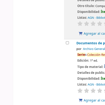
Detalles de publi
Otro título:
Compañ
Disponibilidad:
Ít
Listas:
AGN - Biblio
valoración
Agregar al ca
Documentos de pre
por
Archivo General
Serie
s
Colección
Re
Edición:
1ª ed.
Tipo de material:
Detalles de publi
Disponibilidad:
Ít
Listas:
AGN - Biblio
valoración
Agregar al ca