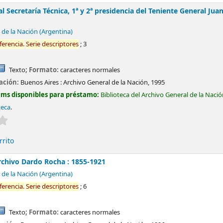
 Secretaría Técnica, 1ª y 2ª presidencia del Teniente General J
 de la Nación (Argentina)
ferencia
.
Serie
descriptores
; 3
Texto
; Formato:
caracteres normales
cación:
Buenos Aires :
Archivo General de la Nación,
1995
ems disponibles para préstamo:
Biblioteca del Archivo General de la Naci
teca
.
Valoración media: 0.0 de 5 estrellas
rrito
rchivo Dardo Rocha : 1855-1921
 de la Nación (Argentina)
ferencia
.
Serie
descriptores
; 6
Texto
; Formato:
caracteres normales