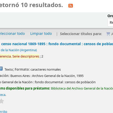
etornó 10 resultados.
Ord
eleccionar todo
Limpiar todo
Seleccionar títulos para:
A
 censo nacional 1869-1895 : fondo documental : censos de pobla
 de la Nación (Argentina)
ferencia
.
Serie
descriptores
; 2
Texto
; Formato:
caracteres normales
cación:
Buenos Aires :
Archivo General de la Nación,
1995
o General de la Nación : fondo documental : censos de población
ems disponibles para préstamo:
Biblioteca del Archivo General de la Naci
teca
.
Valoración media: 0.0 de 5 estrellas
rrito