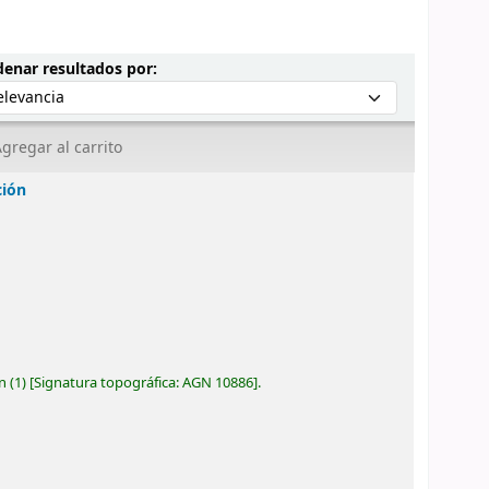
Ordenar por:
enar resultados por:
gregar al carrito
ción
ón
(1)
Signatura topográfica:
AGN 10886
.