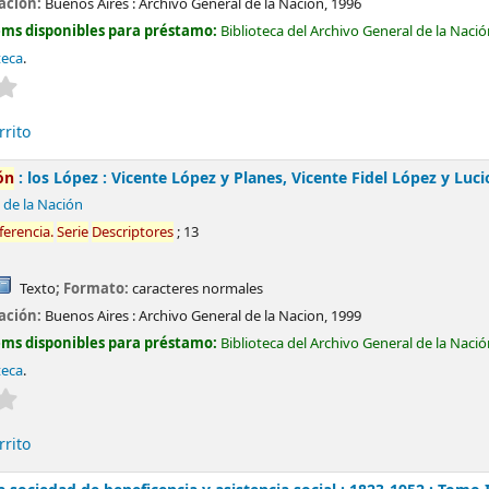
cación:
Buenos Aires :
Archivo General de la Nación,
1996
ems disponibles para préstamo:
Biblioteca del Archivo General de la Naci
teca
.
Valoración media: 0.0 de 5 estrellas
rrito
ón
: los López : Vicente López y Planes, Vicente Fidel López y Luc
 de la Nación
ferencia
.
Serie
Descriptores
; 13
Texto
; Formato:
caracteres normales
cación:
Buenos Aires :
Archivo General de la Nacion,
1999
ems disponibles para préstamo:
Biblioteca del Archivo General de la Naci
teca
.
Valoración media: 0.0 de 5 estrellas
rrito