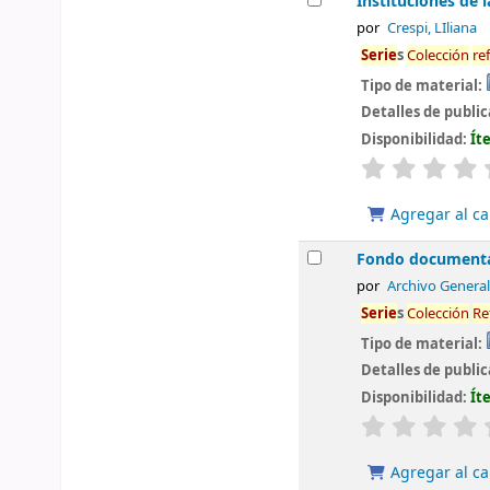
Instituciones de l
por
Crespi, LIliana
Serie
s
Colección
re
Tipo de material:
Detalles de publi
Disponibilidad:
Ít
valoración
Agregar al ca
Fondo documental
por
Archivo General
Serie
s
Colección
Re
Tipo de material:
Detalles de publi
Disponibilidad:
Ít
valoración
Agregar al ca