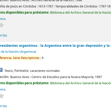
cación:
Buenos Aires :
Archivo General de la Nación,
1998
ía de Jesús en Córdoba : 1613-1767 : Temporalidades de Córdoba : 1767-18
ems disponibles para préstamo:
Biblioteca del Archivo General de la Naci
teca
.
Valoración media: 0.0 de 5 estrellas
rrito
sidentes argentinos : la Argentina entre la gran depresión y l
 de la Nación (Argentina)
ferencia
.
Serie
Descriptores
; 9
Texto
; Formato:
caracteres normales
cación:
Buenos Aires :
Centro de Estudios para la Nueva Mayoría,
1997
ems disponibles para préstamo:
Biblioteca del Archivo General de la Naci
teca
.
Valoración media: 0.0 de 5 estrellas
rrito