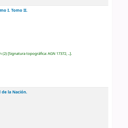
mo I. Tomo II.
ón
(2)
Signatura topográfica:
AGN 17372, ..
.
 de la Nación.