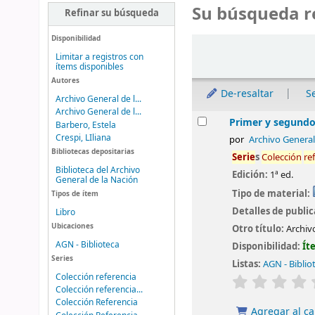
Su búsqueda r
Refinar su búsqueda
Disponibilidad
Ordenar
Limitar a registros con
ítems disponibles
Autores
De-resaltar
S
Archivo General de l...
Archivo General de l...
Resultados
Primer y segundo
Barbero, Estela
Crespi, LIliana
por
Archivo General
Bibliotecas depositarias
Serie
s
Colección
re
Biblioteca del Archivo
Edición:
1ª ed.
General de la Nación
Tipo de material:
Tipos de ítem
Detalles de publi
Libro
Ubicaciones
Otro título:
Archiv
AGN - Biblioteca
Disponibilidad:
Ít
Series
Listas:
AGN - Biblio
Colección referencia
valoración
Colección referencia...
Colección Referencia
Agregar al ca