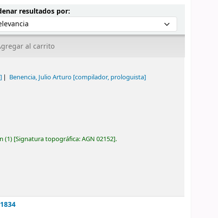
Ordenar por:
enar resultados por:
gregar al carrito
]
Benencia, Julio Arturo
[compilador, prologuista]
ón
(1)
Signatura topográfica:
AGN 02152
.
-1834