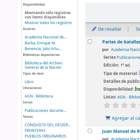
Disponibilidad
Ordenar
Mostrando sólo registros
con ítems disponibles
Mostrar todos los registros
De-resaltar
S
Autores
Academia Nacional de...
Resultados
Partes de batallas
Barba, Enrique M.
Benencia, Julio Artu...
por
Academia Nacion
Bibliotecas depositarias
Series
Publicacion
Biblioteca del Archivo
Edición:
1ª ed.
General de la Nación
Tipo de material:
Tipos de ítem
Detalles de publi
Libro
Ubicaciones
Disponibilidad:
Ít
AGN - Biblioteca
Listas:
AGN - Biblio
Series
valoración
Publicaciones docume...
Temas
Agregar al ca
CONQUISTA DEL DESIER...
FRONTERAS
Juan Manuel de Ro
PUEBLOS ORIGINARIOS
por
Academia Nacion