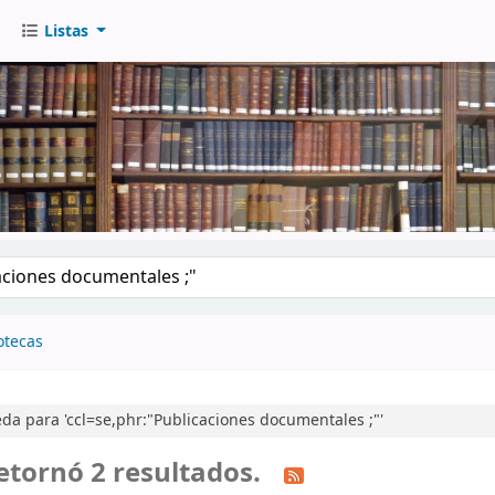
Listas
go
otecas
a para 'ccl=se,phr:"Publicaciones documentales ;"'
etornó 2 resultados.