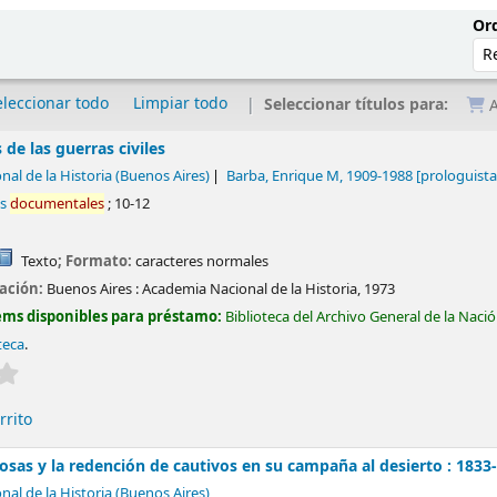
Ord
eleccionar todo
Limpiar todo
Seleccionar títulos para:
A
 de las guerras civiles
al de la Historia (Buenos Aires)
Barba, Enrique M
, 1909-1988
[prologuista
es
documentales
; 10-12
Texto
; Formato:
caracteres normales
cación:
Buenos Aires :
Academia Nacional de la Historia,
1973
ems disponibles para préstamo:
Biblioteca del Archivo General de la Naci
teca
.
Valoración media: 0.0 de 5 estrellas
rrito
sas y la redención de cautivos en su campaña al desierto : 1833
al de la Historia (Buenos Aires)