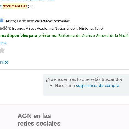
es
documentales
; 14
Texto
; Formato:
caracteres normales
cación:
Buenos Aires :
Academia Nacional de la Historia,
1979
ems disponibles para préstamo:
Biblioteca del Archivo General de la Naci
teca
.
Valoración media: 0.0 de 5 estrellas
rrito
¿No encuentras lo que estás buscando?
Hacer una
sugerencia de compra
AGN en las
redes sociales