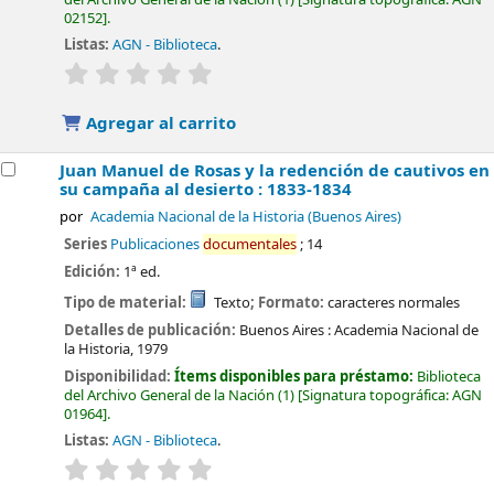
02152
.
Listas:
AGN - Biblioteca
.
valoración
Valoración media: 0.0 de 5 estrellas
Agregar al carrito
Juan Manuel de Rosas y la redención de cautivos en
su campaña al desierto : 1833-1834
por
Academia Nacional de la Historia (Buenos Aires)
Series
Publicaciones
documentales
; 14
Edición:
1ª ed.
Tipo de material:
Texto
; Formato:
caracteres normales
Detalles de publicación:
Buenos Aires :
Academia Nacional de
la Historia,
1979
Disponibilidad:
Ítems disponibles para préstamo:
Biblioteca
del Archivo General de la Nación
(1)
Signatura topográfica:
AGN
01964
.
Listas:
AGN - Biblioteca
.
valoración
Valoración media: 0.0 de 5 estrellas