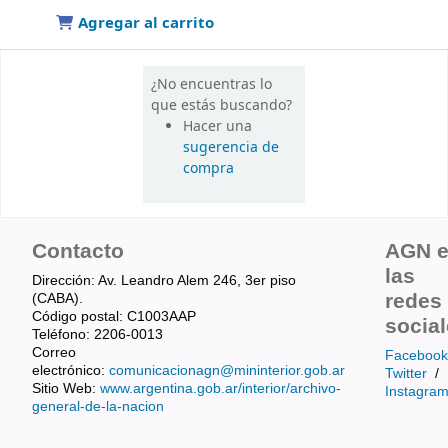
Agregar al carrito
¿No encuentras lo
que estás buscando?
Hacer una
sugerencia de
compra
Contacto
AGN 
las
Dirección: Av. Leandro Alem 246, 3er piso
redes
(CABA).
Código postal: C1003AAP
socia
Teléfono: 2206-0013
Correo
Facebook
electrónico:
comunicacionagn@mininterior.gob.ar
Twitter
/
Sitio Web:
www.argentina.gob.ar/interior/archivo-
Instagra
general-de-la-nacion