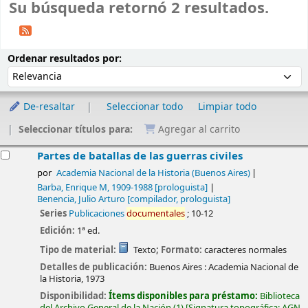
Su búsqueda retornó 2 resultados.
Ordenar
Ordenar por:
Ordenar resultados por:
De-resaltar
Seleccionar todo
Limpiar todo
Seleccionar títulos para:
Agregar al carrito
esultados
Partes de batallas de las guerras civiles
por
Academia Nacional de la Historia (Buenos Aires)
Barba, Enrique M
, 1909-1988
[prologuista]
Benencia, Julio Arturo
[compilador, prologuista]
Series
Publicaciones
documentales
; 10-12
Edición:
1ª ed.
Tipo de material:
Texto
; Formato:
caracteres normales
Detalles de publicación:
Buenos Aires :
Academia Nacional de
la Historia,
1973
Disponibilidad:
Ítems disponibles para préstamo:
Biblioteca
del Archivo General de la Nación
(1)
Signatura topográfica:
AGN