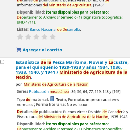
De
talles
de
publicación:
Buenos Aires :
Dirección
de
Informaciones
de
l
Ministerio
de
Agricultura
,
[1945?]
Disponibilidad:
Ítems disponibles para préstamo:
De
partamento Archivo Intermedio
(1)
Signatura topográfica:
BND 4711
.
Listas:
Banco Nacional
de
De
sarrollo
.
valoración
Valoración media: 0.0
de
5 estrel
la
s
Agregar al carrito
Estadística
de
la
Pesca Marítima, Fluvial y
La
custre,
para el quinquenio 1929-1933 y años 1934, 1936,
1938, 1940, y 1941 /
Ministerio
de
Agricultura
de
la
Nación
.
por
Ministerio
de
Agricultura
de
la
Nación
Series
Publicación
miscelánea
; 36, 56, 64, 77, 119, 143 y [16?]
Tipo
de
material:
Texto
; Formato:
impreso caracteres
normales
; Forma literaria:
No es ficción
De
talles
de
publicación:
Buenos Aires :
División
de
Gana
de
ría y
Piscicultura
de
l
Ministerio
de
Agricultura
de
la
Nación
,
1935-1943
Disponibilidad:
Ítems disponibles para préstamo:
De
partamento Archivo Intermedio
(1)
Signatura topográfica: