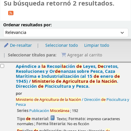
Su búsqueda retornó 2 resultados.
Ordenar
Ordenar por:
Ordenar resultados por:
De-resaltar
Seleccionar todo
Limpiar todo
Seleccionar títulos para:
Agregar al carrito
esultados
Apéndice a
la
Recopi
la
ción
de
Leyes,
De
cretos,
Resoluciones y Or
de
nanzas sobre Pesca, Caza
Marítima e Industrialización (al 15
de
enero
de
1945) /
Ministerio
de
Agricultura
de
la
Nación
.
Dirección
de
Piscicultura y Pesca.
por
Ministerio
de
Agricultura
de
la
Nación
/ Dirección
de
Piscicultura y
Pesca
Series
Publicación
Miscelánea
; 192
Tipo
de
material:
Texto
; Formato:
impreso caracteres
normales
; Forma literaria:
No es ficción