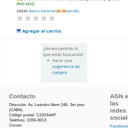
BND 4432
.
Listas:
Banco Nacional
de
De
sarrollo
.
valoración
Valoración media: 0.0
de
5 estrel
la
s
Agregar al carrito
¿No encuentras lo
que estás buscando?
Hacer una
sugerencia de
compra
Contacto
AGN 
las
Dirección: Av. Leandro Alem 246, 3er piso
redes
(CABA).
Código postal: C1003AAP
socia
Teléfono: 2206-0013
Correo
Facebook