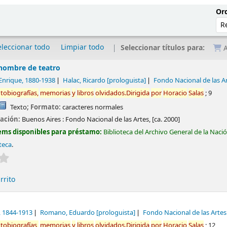
Ord
eleccionar todo
Limpiar todo
Seleccionar títulos para:
A
hombre de teatro
 Enrique
, 1880-1938
Halac, Ricardo
[prologuista]
Fondo Nacional de las A
tobiografías,
memorias
y
libros
olvidados.Dirigida
por
Horacio
Salas
; 9
Texto
; Formato:
caracteres normales
cación:
Buenos Aires :
Fondo Nacional de las Artes,
[ca. 2000]
ems disponibles para préstamo:
Biblioteca del Archivo General de la Naci
teca
.
Valoración media: 0.0 de 5 estrellas
rrito
, 1844-1913
Romano, Eduardo
[prologuista]
Fondo Nacional de las Artes
tobiografías,
memorias
y
libros
olvidados.Dirigida
por
Horacio
Salas
; 12