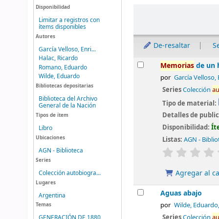
Disponibilidad
Ordenar
Limitar a registros con
ítems disponibles
Autores
De-resaltar
S
García Velloso, Enri...
Halac, Ricardo
Resultados
Memorias
de un 
Romano, Eduardo
Wilde, Eduardo
por
García Velloso,
Bibliotecas depositarias
Series
Colección
au
Biblioteca del Archivo
Tipo de material:
General de la Nación
Detalles de publi
Tipos de ítem
Disponibilidad:
Ít
Libro
Ubicaciones
Listas:
AGN - Biblio
valoración
AGN - Biblioteca
Series
Agregar al ca
Colección autobiogra...
Lugares
Aguas abajo
Argentina
por
Wilde, Eduardo
Temas
Series
Colección
au
GENERACIÓN DE 1880