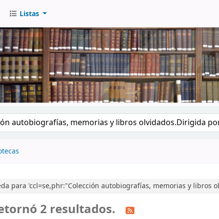
Listas
go
otecas
a para 'ccl=se,phr:"Colección autobiografías, memorias y libros olv
etornó 2 resultados.