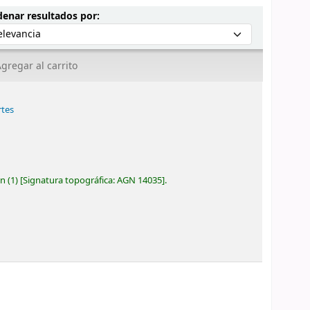
Ordenar por:
enar resultados por:
gregar al carrito
rtes
ón
(1)
Signatura topográfica:
AGN 14035
.