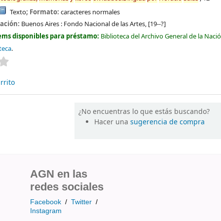
Texto
; Formato:
caracteres normales
cación:
Buenos Aires :
Fondo Nacional de las Artes,
[19--?]
ems disponibles para préstamo:
Biblioteca del Archivo General de la Naci
teca
.
Valoración media: 0.0 de 5 estrellas
rrito
¿No encuentras lo que estás buscando?
Hacer una
sugerencia de compra
AGN en las
redes sociales
Facebook
/
Twitter
/
Instagram