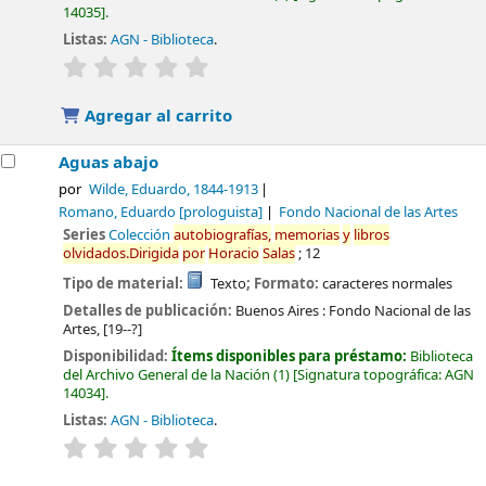
14035
.
Listas:
AGN - Biblioteca
.
valoración
Valoración media: 0.0 de 5 estrellas
Agregar al carrito
Aguas abajo
por
Wilde, Eduardo
, 1844-1913
Romano, Eduardo
[prologuista]
Fondo Nacional de las Artes
Series
Colección
autobiografías,
memorias
y
libros
olvidados.Dirigida
por
Horacio
Salas
; 12
Tipo de material:
Texto
; Formato:
caracteres normales
Detalles de publicación:
Buenos Aires :
Fondo Nacional de las
Artes,
[19--?]
Disponibilidad:
Ítems disponibles para préstamo:
Biblioteca
del Archivo General de la Nación
(1)
Signatura topográfica:
AGN
14034
.
Listas:
AGN - Biblioteca
.
valoración
Valoración media: 0.0 de 5 estrellas