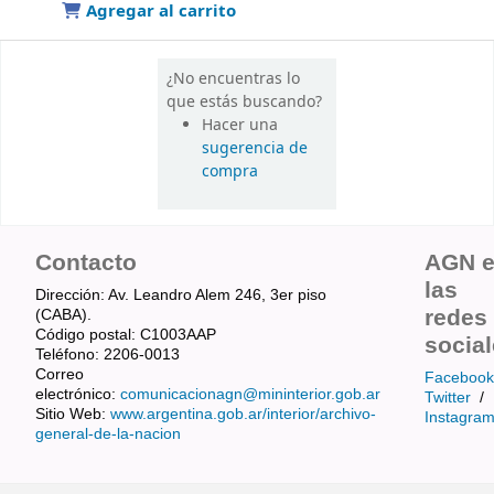
Agregar al carrito
¿No encuentras lo
que estás buscando?
Hacer una
sugerencia de
compra
Contacto
AGN 
las
Dirección: Av. Leandro Alem 246, 3er piso
redes
(CABA).
Código postal: C1003AAP
socia
Teléfono: 2206-0013
Correo
Facebook
electrónico:
comunicacionagn@mininterior.gob.ar
Twitter
/
Sitio Web:
www.argentina.gob.ar/interior/archivo-
Instagra
general-de-la-nacion