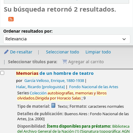
Su búsqueda retornó 2 resultados.
Ordenar
Ordenar por:
Ordenar resultados por:
De-resaltar
Seleccionar todo
Limpiar todo
Seleccionar títulos para:
Agregar al carrito
esultados
Memorias
de un hombre de teatro
por
García Velloso, Enrique
, 1880-1938
Halac, Ricardo
[prologuista]
Fondo Nacional de las Artes
Series
Colección
autobiografías,
memorias
y
libros
olvidados.Dirigida
por
Horacio
Salas
; 9
Tipo de material:
Texto
; Formato:
caracteres normales
Detalles de publicación:
Buenos Aires :
Fondo Nacional de las
Artes,
[ca. 2000]
Disponibilidad:
Ítems disponibles para préstamo:
Biblioteca
del Archivo General de la Nación
(1)
Signatura topográfica:
AGN