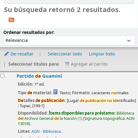
Su búsqueda retornó 2 resultados.
Ordenar
Ordenar por:
Ordenar resultados por:
De-resaltar
Seleccionar todo
Limpiar todo
Seleccionar títulos para:
Agregar al carrito
esultados
Partido
de
Guaminí
Edición:
1ª ed.
Tipo
de
material:
Texto
; Formato:
caracteres
no
rmales
De
talles
de
publicación
:
[Lugar
de
publicación
no
i
de
ntificado]
:
Tupac,
[199-?]
Disponibilidad:
Ítems disponibles para préstamo:
Biblioteca
de
l Archivo General
de
la Nación
(1)
Signatura topográfica:
AGN
13018
.
Listas:
AGN - Biblioteca
.
valoración