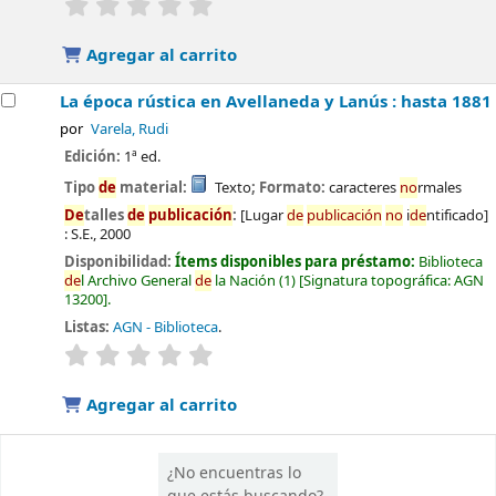
Valoración media: 0.0
de
5 estrellas
Agregar al carrito
La época rústica en Avellaneda y Lanús : hasta 1881
por
Varela, Rudi
Edición:
1ª ed.
Tipo
de
material:
Texto
; Formato:
caracteres
no
rmales
De
talles
de
publicación
:
[Lugar
de
publicación
no
i
de
ntificado]
:
S.E.,
2000
Disponibilidad:
Ítems disponibles para préstamo:
Biblioteca
de
l Archivo General
de
la Nación
(1)
Signatura topográfica:
AGN
13200
.
Listas:
AGN - Biblioteca
.
valoración
Valoración media: 0.0
de
5 estrellas
Agregar al carrito
¿No encuentras lo