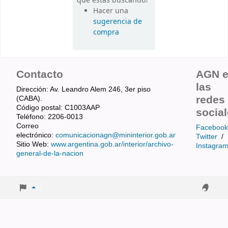
que estás buscando?
Hacer una
sugerencia de
compra
Contacto
AGN 
las
Dirección: Av. Leandro Alem 246, 3er piso
redes
(CABA).
Código postal: C1003AAP
socia
Teléfono: 2206-0013
Correo
Facebook
electrónico:
comunicacionagn@mininterior.gob.ar
Twitter
/
Sitio Web:
www.argentina.gob.ar/interior/archivo-
Instagra
general-de-la-nacion